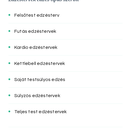
Felsőtest edzésterv
Futás edzéstervek
Kardio edzéstervek
Kettlebell edzéstervek
Saját testsúlyos edzés
Súlyzós edzéstervek
Teljes test edzéstervek