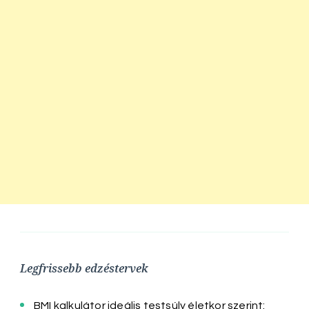
Legfrissebb edzéstervek
BMI kalkulátor ideális testsúly életkor szerint: