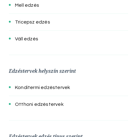
Mell edzés
Tricepsz edzés
Váll edzés
Edzéstervek helyszín szerint
Konditermi edzéstervek
Otthoni edzéstervek
Edzéstervek edzés típus szerint