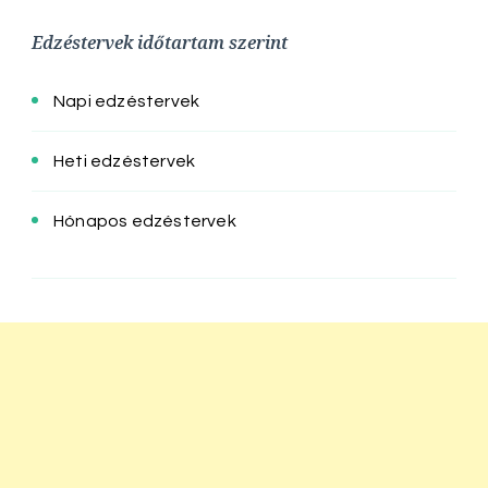
Edzéstervek időtartam szerint
Napi edzéstervek
Heti edzéstervek
Hónapos edzéstervek