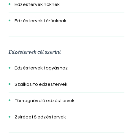
Edzéstervek nőknek
Edzéstervek férfiaknak
Edzéstervek cél szerint
Edzéstervek fogyáshoz
Szálkásító edzéstervek
Tömegnövelő edzéstervek
Zsírégető edzéstervek