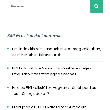
Keresés:
BMI és testsúlykalkulátorok
Bmi index kiszámítása: mit mutat meg valójában,
és mikor lehet félrevezető?
BMI kalkulátor – Azonnali számítás és teljes
útmutató a testtömegindexedhez
Hiteles BMI kalkulátor: Hogyan számolj pontos
testtömegindexet?
Miért jobb az új BMI kalkulátor? A modern