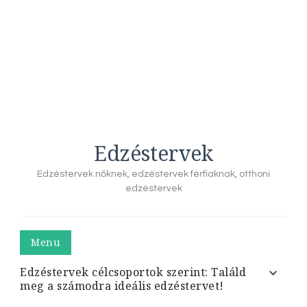
Edzéstervek
Edzéstervek nőknek, edzéstervek férfiaknak, otthoni
edzéstervek
Menu
Edzéstervek célcsoportok szerint: Találd
meg a számodra ideális edzéstervet!