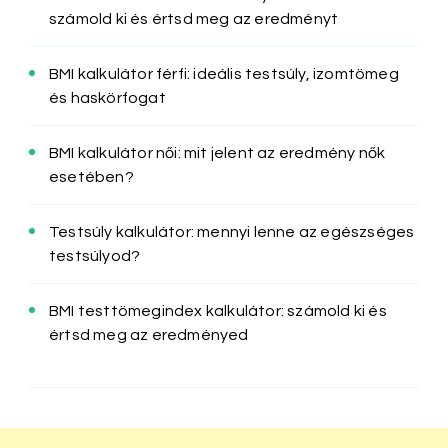
számold ki és értsd meg az eredményt
BMI kalkulátor férfi: ideális testsúly, izomtömeg
és haskörfogat
BMI kalkulátor női: mit jelent az eredmény nők
esetében?
Testsúly kalkulátor: mennyi lenne az egészséges
testsúlyod?
BMI testtömegindex kalkulátor: számold ki és
értsd meg az eredményed