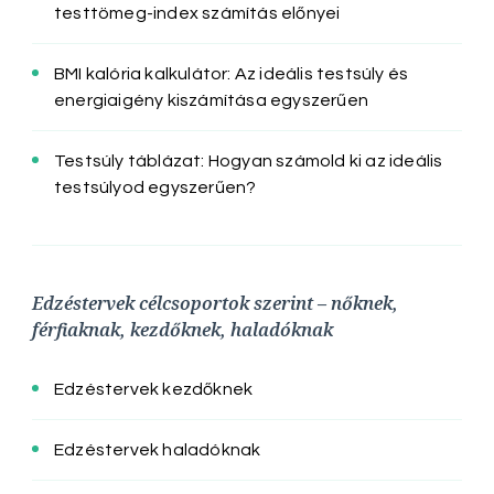
testtömeg-index számítás előnyei
BMI kalória kalkulátor: Az ideális testsúly és
energiaigény kiszámítása egyszerűen
Testsúly táblázat: Hogyan számold ki az ideális
testsúlyod egyszerűen?
Edzéstervek célcsoportok szerint – nőknek,
férfiaknak, kezdőknek, haladóknak
Edzéstervek kezdőknek
Edzéstervek haladóknak