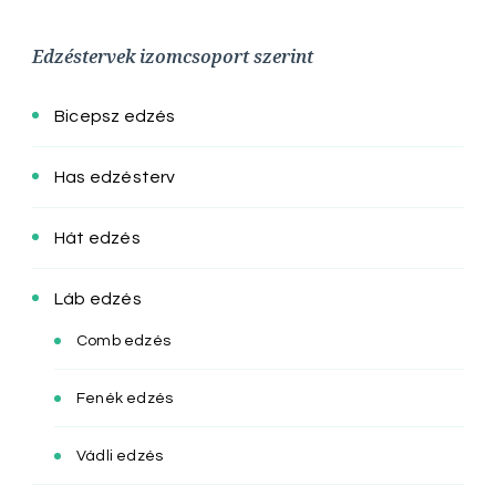
Edzéstervek izomcsoport szerint
Bicepsz edzés
Has edzésterv
Hát edzés
Láb edzés
Comb edzés
Fenék edzés
Vádli edzés