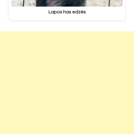
Lapos has edzés