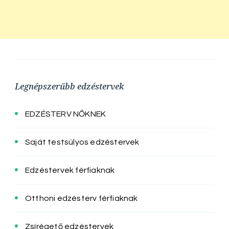
Legnépszerűbb edzéstervek
EDZÉSTERV NŐKNEK
Saját testsúlyos edzéstervek
Edzéstervek férfiaknak
Otthoni edzésterv férfiaknak
Zsírégető edzéstervek