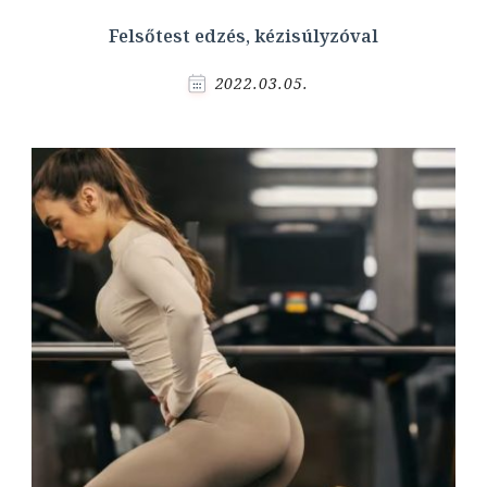
Felsőtest edzés, kézisúlyzóval
2022.03.05.