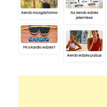
Aerob mozgásforma
Az aerob edzés
jelentése
Mi a kardio edzés?
Aerob edzés pulzus