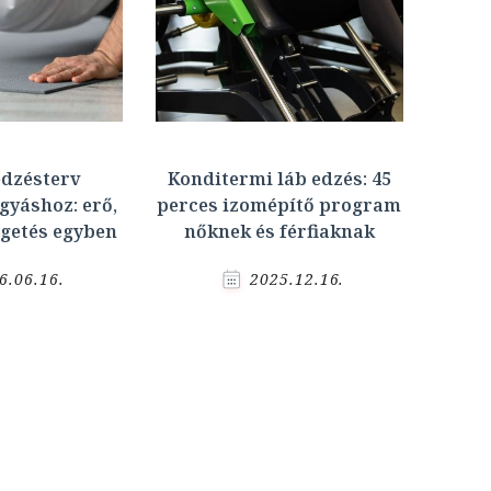
edzésterv
Konditermi láb edzés: 45
gyáshoz: erő,
perces izomépítő program
égetés egyben
nőknek és férfiaknak
6.06.16.
2025.12.16.