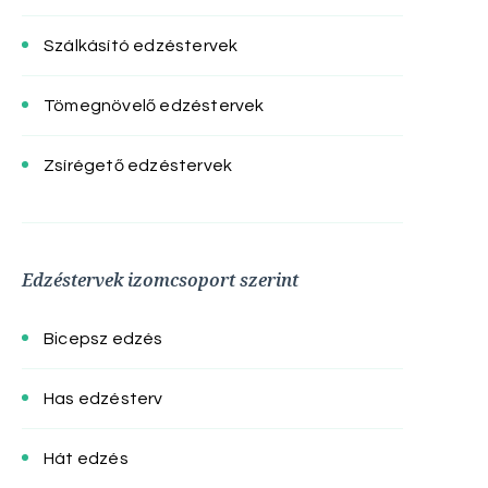
Szálkásító edzéstervek
Tömegnövelő edzéstervek
Zsírégető edzéstervek
Edzéstervek izomcsoport szerint
Bicepsz edzés
Has edzésterv
Hát edzés