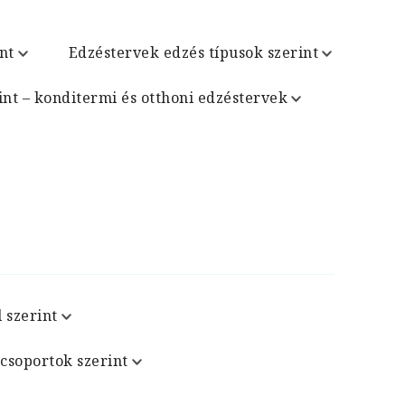
nt
Edzéstervek edzés típusok szerint
int – konditermi és otthoni edzéstervek
 szerint
csoportok szerint