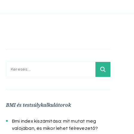
Keresés:
BMI és testsúlykalkulátorok
Bmi index kiszámítása: mit mutat meg
valójában, és mikor lehet félrevezető?