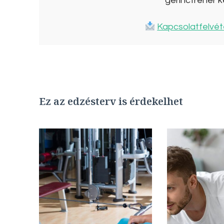
gerinctréner k
Kapcsolatfelvét
Ez az edzésterv is érdekelhet