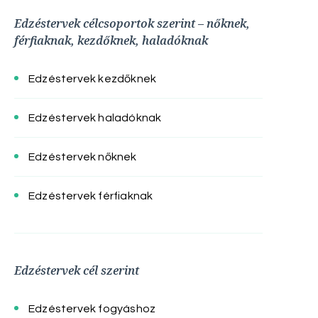
Edzéstervek célcsoportok szerint – nőknek,
férfiaknak, kezdőknek, haladóknak
Edzéstervek kezdőknek
Edzéstervek haladóknak
Edzéstervek nőknek
Edzéstervek férfiaknak
Edzéstervek cél szerint
Edzéstervek fogyáshoz