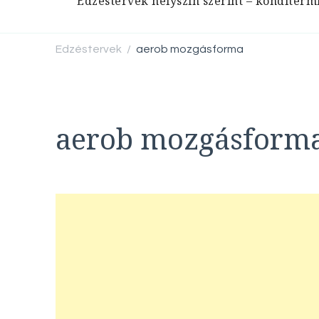
Edzéstervek helyszín szerint – konditerm
Edzéstervek
aerob mozgásforma
/
aerob mozgásform