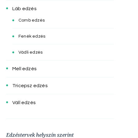
Láb edzés
Comb edzés
Fenék edzés
Vádli edzés
Mell edzés
Tricepsz edzés
Váll edzés
Edzéstervek helyszín szerint