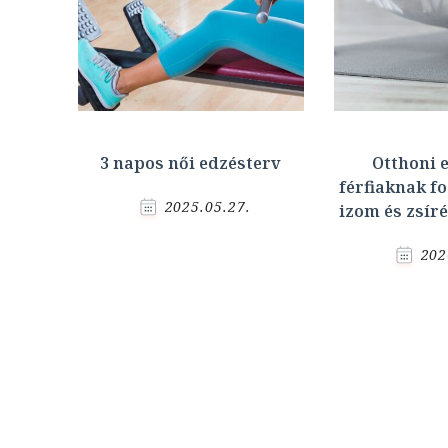
3 napos női edzésterv
Otthoni 
férfiaknak fo
2025.05.27.
izom és zsír
202