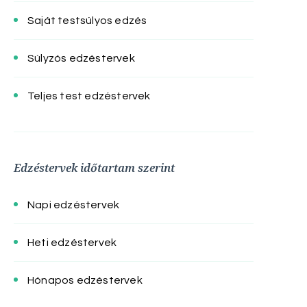
Saját testsúlyos edzés
Súlyzós edzéstervek
Teljes test edzéstervek
Edzéstervek időtartam szerint
Napi edzéstervek
Heti edzéstervek
Hónapos edzéstervek