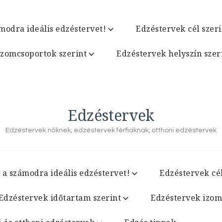
modra ideális edzéstervet!
Edzéstervek cél szeri
izomcsoportok szerint
Edzéstervek helyszín szer
Edzéstervek
Edzéstervek nőknek, edzéstervek férfiaknak, otthoni edzéstervek
 a számodra ideális edzéstervet!
Edzéstervek cél
Edzéstervek időtartam szerint
Edzéstervek izom