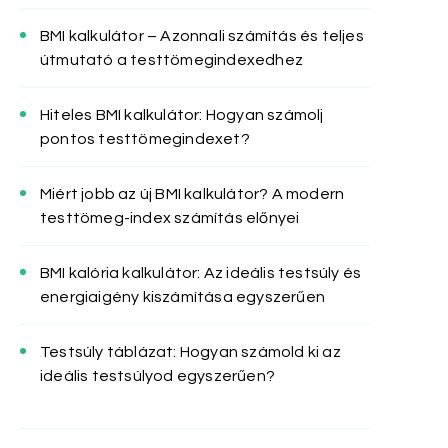
BMI kalkulátor – Azonnali számítás és teljes
útmutató a testtömegindexedhez
Hiteles BMI kalkulátor: Hogyan számolj
pontos testtömegindexet?
Miért jobb az új BMI kalkulátor? A modern
testtömeg-index számítás előnyei
BMI kalória kalkulátor: Az ideális testsúly és
energiaigény kiszámítása egyszerűen
Testsúly táblázat: Hogyan számold ki az
ideális testsúlyod egyszerűen?