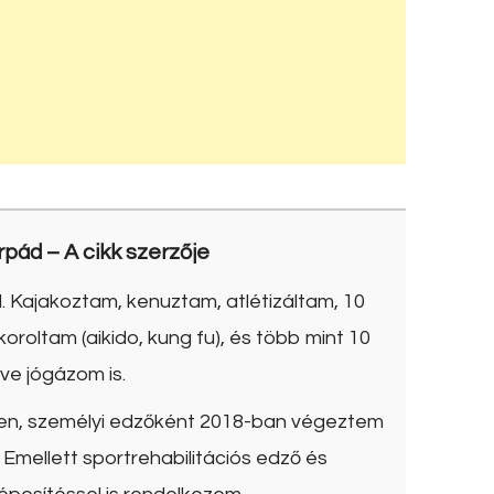
rpád
– A cikk szerzője
. Kajakoztam, kenuztam, atlétizáltam, 10
roltam (aikido, kung fu), és több mint 10
ve jógázom is.
ben, személyi edzőként 2018-ban végeztem
Emellett sportrehabilitációs edző és