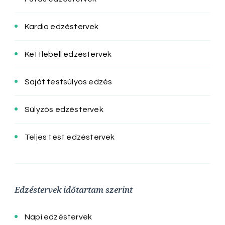
Kardio edzéstervek
Kettlebell edzéstervek
Saját testsúlyos edzés
Súlyzós edzéstervek
Teljes test edzéstervek
Edzéstervek időtartam szerint
Napi edzéstervek