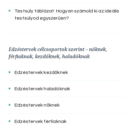
Testsúly táblázat: Hogyan számold ki az ideális
testsúlyod egyszerűen?
Edzéstervek célcsoportok szerint – nőknek,
férfiaknak, kezdőknek, haladóknak
Edzéstervek kezdőknek
Edzéstervek haladóknak
Edzéstervek nőknek
Edzéstervek férfiaknak