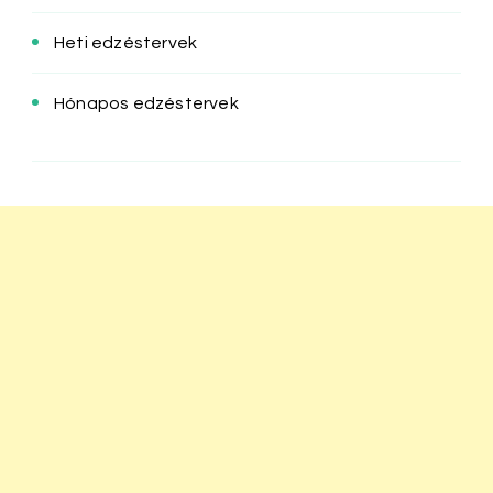
Heti edzéstervek
Hónapos edzéstervek