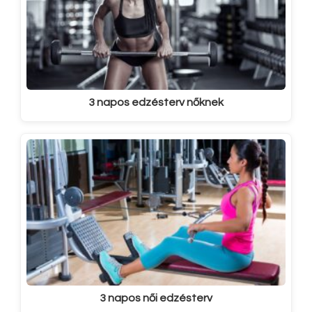
3 napos edzésterv nőknek
3 napos női edzésterv