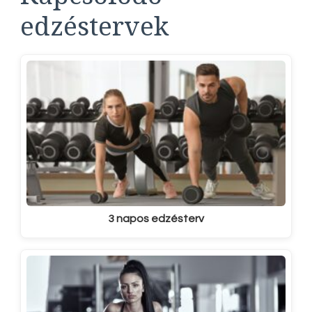
edzéstervek
3 napos edzésterv