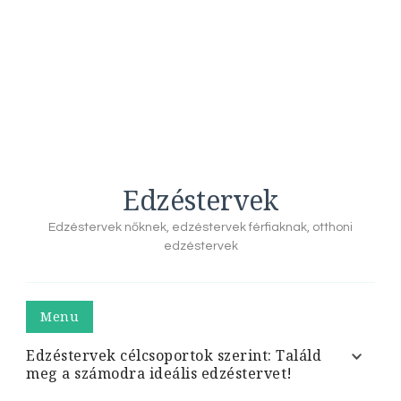
Edzéstervek
Edzéstervek nőknek, edzéstervek férfiaknak, otthoni
edzéstervek
Menu
Edzéstervek célcsoportok szerint: Találd
meg a számodra ideális edzéstervet!