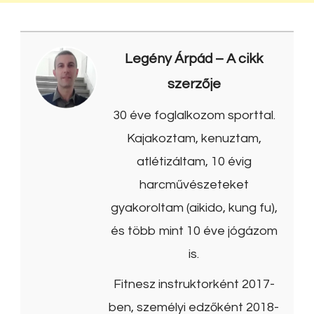
Legény Árpád
– A cikk
szerzője
30 éve foglalkozom sporttal.
Kajakoztam, kenuztam,
atlétizáltam, 10 évig
harcművészeteket
gyakoroltam (aikido, kung fu),
és több mint 10 éve jógázom
is.
Fitnesz instruktorként 2017-
ben, személyi edzőként 2018-