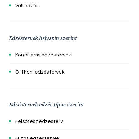
Váll edzés
Edzéstervek helyszín szerint
Konditermi edzéstervek
Otthoni edzéstervek
Edzéstervek edzés típus szerint
Felsőtest edzésterv
Futás edzéstervek