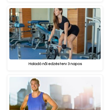
Haladó női edzésterv 3 napos