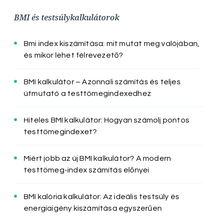
BMI és testsúlykalkulátorok
Bmi index kiszámítása: mit mutat meg valójában,
és mikor lehet félrevezető?
BMI kalkulátor – Azonnali számítás és teljes
útmutató a testtömegindexedhez
Hiteles BMI kalkulátor: Hogyan számolj pontos
testtömegindexet?
Miért jobb az új BMI kalkulátor? A modern
testtömeg-index számítás előnyei
BMI kalória kalkulátor: Az ideális testsúly és
energiaigény kiszámítása egyszerűen