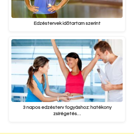
Edzéstervek időtartam szerint
3 napos edzésterv fogyáshoz: hatékony
zsírégetés…