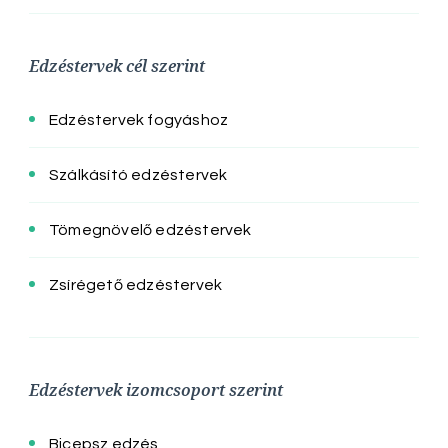
Edzéstervek cél szerint
Edzéstervek fogyáshoz
Szálkásító edzéstervek
Tömegnövelő edzéstervek
Zsírégető edzéstervek
Edzéstervek izomcsoport szerint
Bicepsz edzés