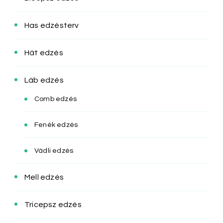
Has edzésterv
Hát edzés
Láb edzés
Comb edzés
Fenék edzés
Vádli edzés
Mell edzés
Tricepsz edzés