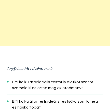
Legfrissebb edzéstervek
BMI kalkulátor ideális testsúly életkor szerint:
számold ki és értsd meg az eredményt
BMI kalkulátor férfi: ideális testsúly, izomtömeg
és haskörfogat