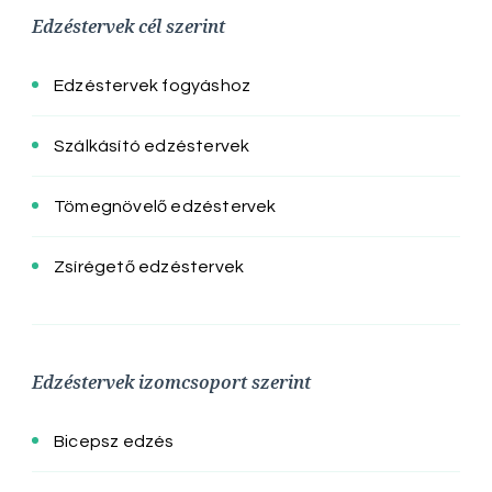
Edzéstervek cél szerint
Edzéstervek fogyáshoz
Szálkásító edzéstervek
Tömegnövelő edzéstervek
Zsírégető edzéstervek
Edzéstervek izomcsoport szerint
Bicepsz edzés