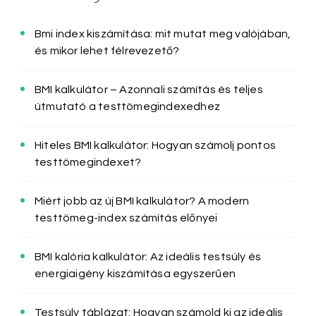
Bmi index kiszámítása: mit mutat meg valójában,
és mikor lehet félrevezető?
BMI kalkulátor – Azonnali számítás és teljes
útmutató a testtömegindexedhez
Hiteles BMI kalkulátor: Hogyan számolj pontos
testtömegindexet?
Miért jobb az új BMI kalkulátor? A modern
testtömeg-index számítás előnyei
BMI kalória kalkulátor: Az ideális testsúly és
energiaigény kiszámítása egyszerűen
Testsúly táblázat: Hogyan számold ki az ideális