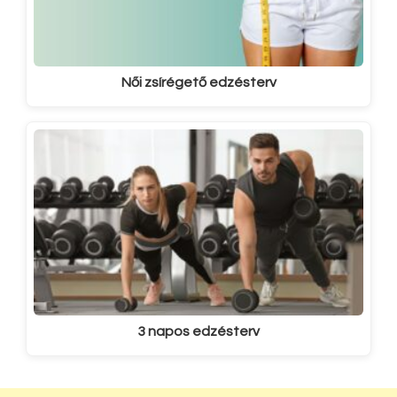
Női zsírégető edzésterv
3 napos edzésterv