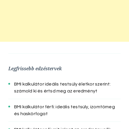
Legfrissebb edzéstervek
BMI kalkulátor ideális testsúly életkor szerint:
számold ki és értsd meg az eredményt
BMI kalkulátor férfi: ideális testsúly, izomtömeg
és haskörfogat