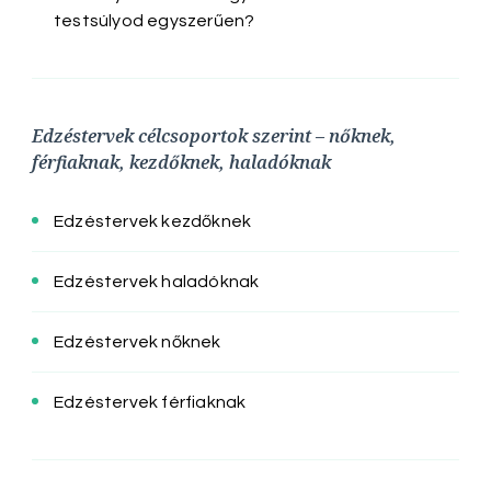
testsúlyod egyszerűen?
Edzéstervek célcsoportok szerint – nőknek,
férfiaknak, kezdőknek, haladóknak
Edzéstervek kezdőknek
Edzéstervek haladóknak
Edzéstervek nőknek
Edzéstervek férfiaknak