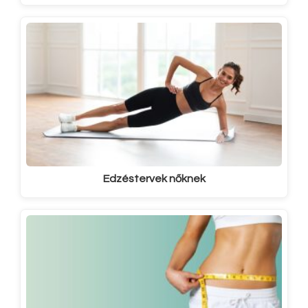
Edzéstervek nőknek