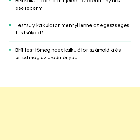
BMI kalkulátor női: mit jelent az eredmény nők
esetében?
Testsúly kalkulátor: mennyi lenne az egészséges
testsúlyod?
BMI testtömegindex kalkulátor: számold ki és
értsd meg az eredményed