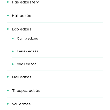
Has edzésterv
Hát edzés
Láb edzés
Comb edzés
Fenék edzés
Vádli edzés
Mell edzés
Tricepsz edzés
Váll edzés