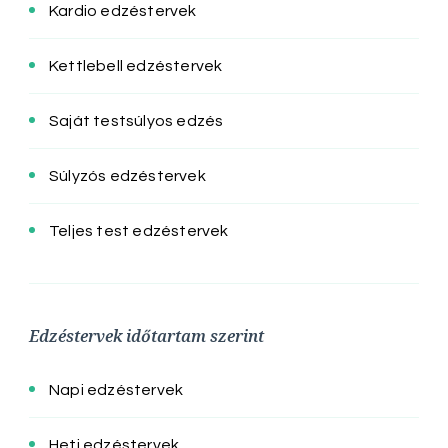
Kardio edzéstervek
Kettlebell edzéstervek
Saját testsúlyos edzés
Súlyzós edzéstervek
Teljes test edzéstervek
Edzéstervek időtartam szerint
Napi edzéstervek
Heti edzéstervek