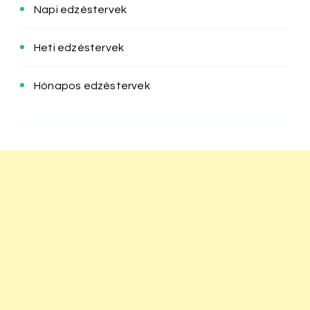
Napi edzéstervek
Heti edzéstervek
Hónapos edzéstervek