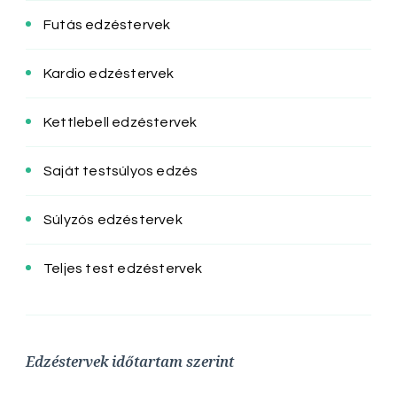
Futás edzéstervek
Kardio edzéstervek
Kettlebell edzéstervek
Saját testsúlyos edzés
Súlyzós edzéstervek
Teljes test edzéstervek
Edzéstervek időtartam szerint