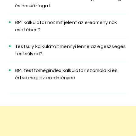
és haskörfogat
BMI kalkulátor női: mit jelent az eredmény nők
esetében?
Testsúly kalkulátor: mennyi lenne az egészséges
testsúlyod?
BMI testtömegindex kalkulátor: számold ki és
értsd meg az eredményed