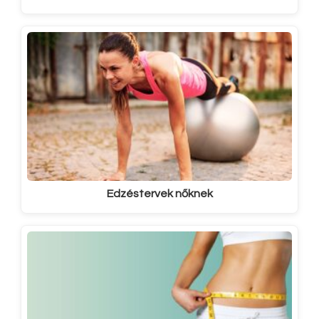
Edzéstervek nőknek