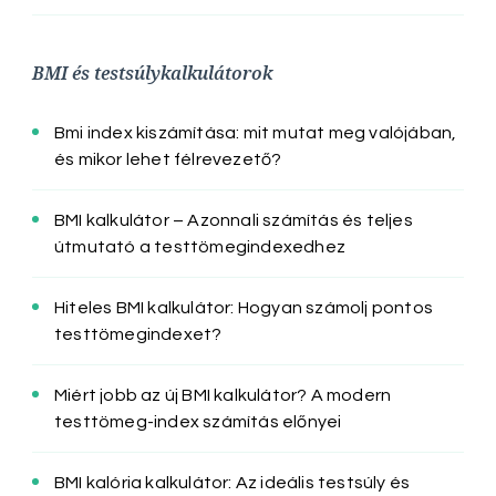
BMI és testsúlykalkulátorok
Bmi index kiszámítása: mit mutat meg valójában,
és mikor lehet félrevezető?
BMI kalkulátor – Azonnali számítás és teljes
útmutató a testtömegindexedhez
Hiteles BMI kalkulátor: Hogyan számolj pontos
testtömegindexet?
Miért jobb az új BMI kalkulátor? A modern
testtömeg-index számítás előnyei
BMI kalória kalkulátor: Az ideális testsúly és