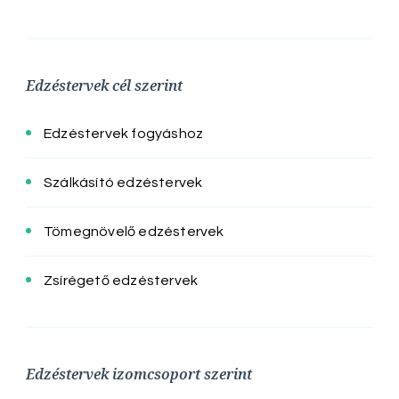
Edzéstervek cél szerint
Edzéstervek fogyáshoz
Szálkásító edzéstervek
Tömegnövelő edzéstervek
Zsírégető edzéstervek
Edzéstervek izomcsoport szerint