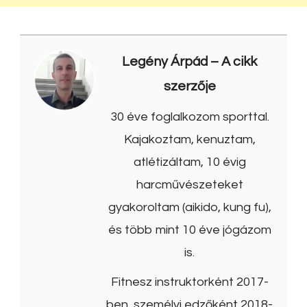
Legény Árpád
– A cikk
szerzője
30 éve foglalkozom sporttal.
Kajakoztam, kenuztam,
atlétizáltam, 10 évig
harcművészeteket
gyakoroltam (aikido, kung fu),
és több mint 10 éve jógázom
is.
Fitnesz instruktorként 2017-
ben, személyi edzőként 2018-