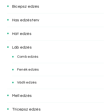
Bicepsz edzés
Has edzésterv
Hát edzés
Láb edzés
Comb edzés
Fenék edzés
Vádli edzés
Mell edzés
Tricepsz edzés