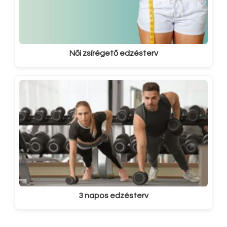
Női zsírégető edzésterv
3 napos edzésterv