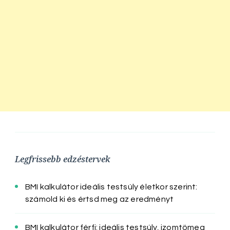
Legfrissebb edzéstervek
BMI kalkulátor ideális testsúly életkor szerint:
számold ki és értsd meg az eredményt
BMI kalkulátor férfi: ideális testsúly, izomtömeg