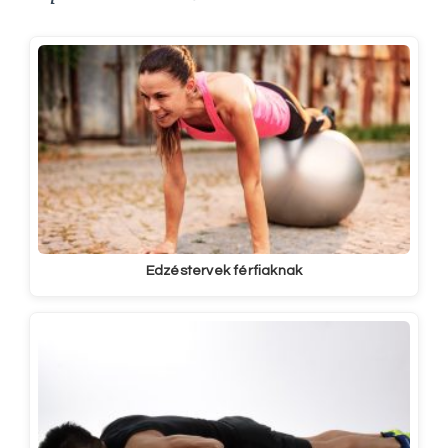
Edzéstervek férfiaknak