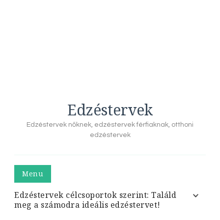
Edzéstervek
Edzéstervek nőknek, edzéstervek férfiaknak, otthoni
edzéstervek
Menu
Edzéstervek célcsoportok szerint: Találd
meg a számodra ideális edzéstervet!