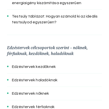
energiaigény kiszámítása egyszerűen
Testsúly táblázat: Hogyan számold ki az ideális
testsúlyod egyszerűen?
Edzéstervek célcsoportok szerint – nőknek,
férfiaknak, kezdőknek, haladóknak
Edzéstervek kezdőknek
Edzéstervek haladóknak
Edzéstervek nőknek
Edzéstervek férfiaknak