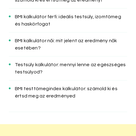
BMI kalkulátor férfi: ideális testsúly, izomtömeg
és haskörfogat
BMI kalkulátor női: mit jelent az eredmény nők
esetében?
Testsúly kalkulátor: mennyi lenne az egészséges
testsúlyod?
BMI testtömegindex kalkulátor: számold ki és
értsd meg az eredményed