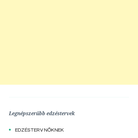
Legnépszerűbb edzéstervek
EDZÉSTERV NŐKNEK