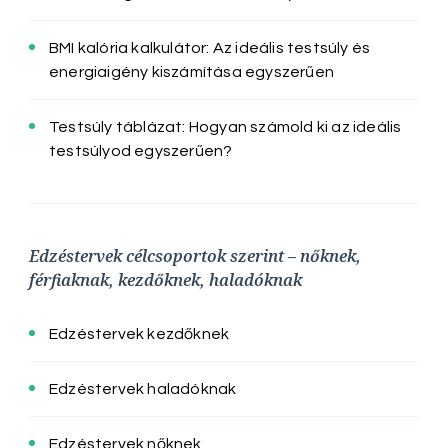
BMI kalória kalkulátor: Az ideális testsúly és
energiaigény kiszámítása egyszerűen
Testsúly táblázat: Hogyan számold ki az ideális
testsúlyod egyszerűen?
Edzéstervek célcsoportok szerint – nőknek,
férfiaknak, kezdőknek, haladóknak
Edzéstervek kezdőknek
Edzéstervek haladóknak
Edzéstervek nőknek