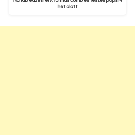
Női láb edzésterv: formás comb és feszes popsi 4
hét alatt