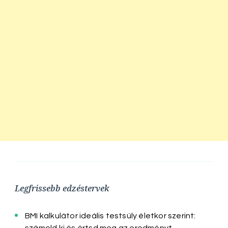
Legfrissebb edzéstervek
BMI kalkulátor ideális testsúly életkor szerint:
számold ki és értsd meg az eredményt