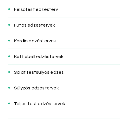
Felsőtest edzésterv
Futás edzéstervek
Kardio edzéstervek
Kettlebell edzéstervek
Saját testsúlyos edzés
Súlyzós edzéstervek
Teljes test edzéstervek