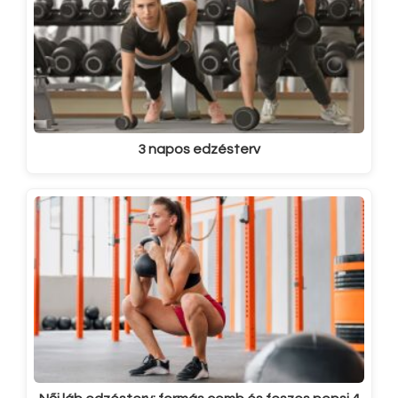
3 napos edzésterv