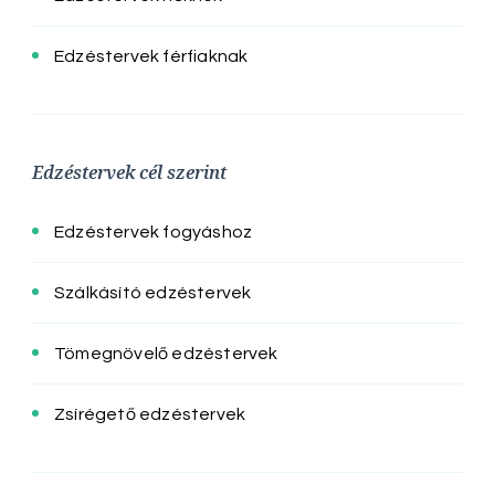
Edzéstervek férfiaknak
Edzéstervek cél szerint
Edzéstervek fogyáshoz
Szálkásító edzéstervek
Tömegnövelő edzéstervek
Zsírégető edzéstervek