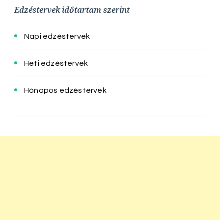
Edzéstervek időtartam szerint
Napi edzéstervek
Heti edzéstervek
Hónapos edzéstervek