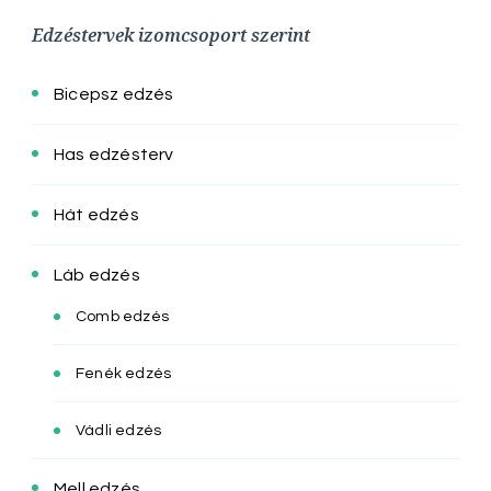
Edzéstervek izomcsoport szerint
Bicepsz edzés
Has edzésterv
Hát edzés
Láb edzés
Comb edzés
Fenék edzés
Vádli edzés
Mell edzés