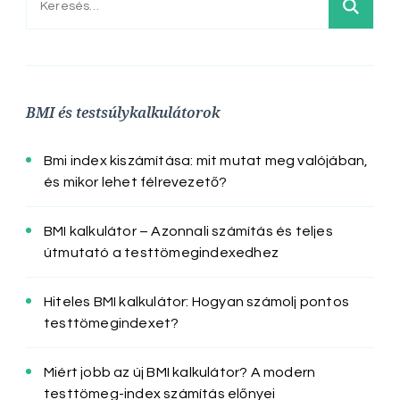
BMI és testsúlykalkulátorok
Bmi index kiszámítása: mit mutat meg valójában,
és mikor lehet félrevezető?
BMI kalkulátor – Azonnali számítás és teljes
útmutató a testtömegindexedhez
Hiteles BMI kalkulátor: Hogyan számolj pontos
testtömegindexet?
Miért jobb az új BMI kalkulátor? A modern
testtömeg-index számítás előnyei