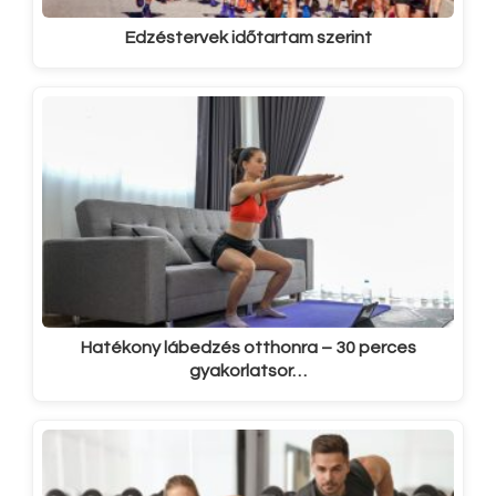
Edzéstervek időtartam szerint
Hatékony lábedzés otthonra – 30 perces
gyakorlatsor…