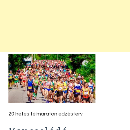
20 hetes félmaraton edzésterv