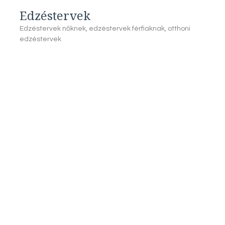
Edzéstervek
Edzéstervek nőknek, edzéstervek férfiaknak, otthoni
edzéstervek