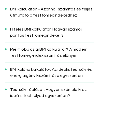
BMI kalkulátor – Azonnali számítás és teljes
útmutató a testtömegindexedhez
Hiteles BMI kalkulátor: Hogyan számolj
pontos testtömegindexet?
Miért jobb az új BMI kalkulátor? A modern
testtömeg-index számítás előnyei
BMI kalória kalkulátor: Az ideális testsúly és
energiaigény kiszámítása egyszerűen
Testsúly táblázat: Hogyan számold ki az
ideális testsúlyod egyszerűen?