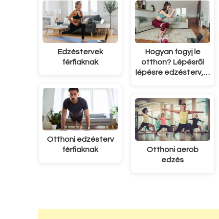
Edzéstervek
Hogyan fogyj le
férfiaknak
otthon? Lépésről
lépésre edzésterv,…
Otthoni edzésterv
férfiaknak
Otthoni aerob
edzés