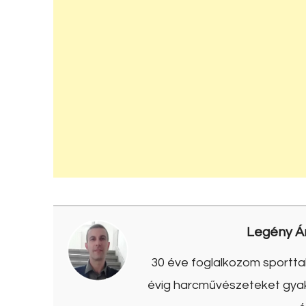
Legény Á
30 éve foglalkozom sporttal
évig harcművészeteket gyako