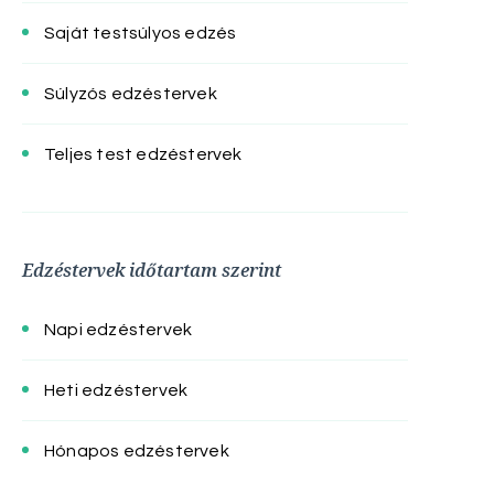
Saját testsúlyos edzés
Súlyzós edzéstervek
Teljes test edzéstervek
Edzéstervek időtartam szerint
Napi edzéstervek
Heti edzéstervek
Hónapos edzéstervek