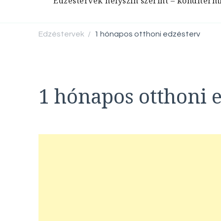
Edzéstervek helyszín szerint – konditerm
Edzéstervek
1 hónapos otthoni edzésterv
/
1 hónapos otthoni 