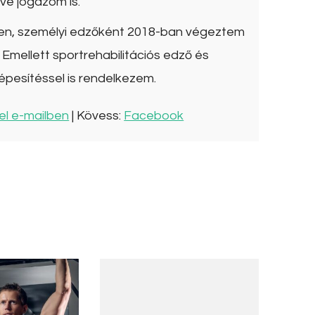
ve jógázom is.
ben, személyi edzőként 2018-ban végeztem
Emellett sportrehabilitációs edző és
épesítéssel is rendelkezem.
el e-mailben
| Kövess:
Facebook