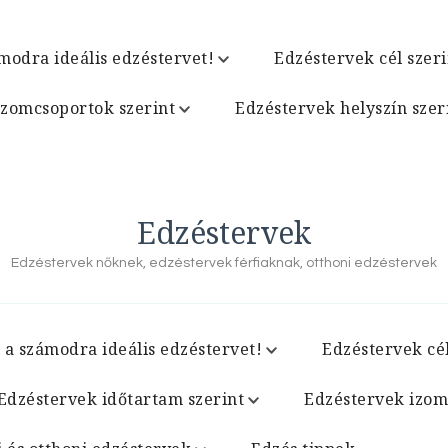
modra ideális edzéstervet!
Edzéstervek cél szeri
izomcsoportok szerint
Edzéstervek helyszín szer
Edzéstervek
Edzéstervek nőknek, edzéstervek férfiaknak, otthoni edzéstervek
 a számodra ideális edzéstervet!
Edzéstervek cél
Edzéstervek időtartam szerint
Edzéstervek izom