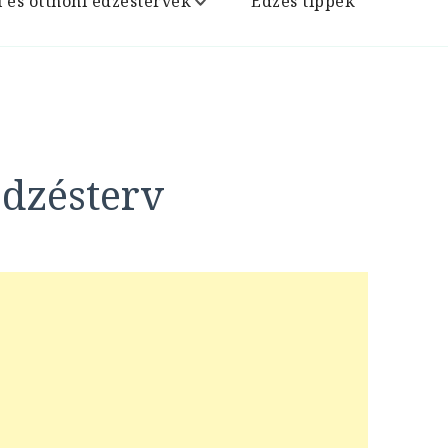
i és otthoni edzéstervek
Edzés tippek
edzésterv