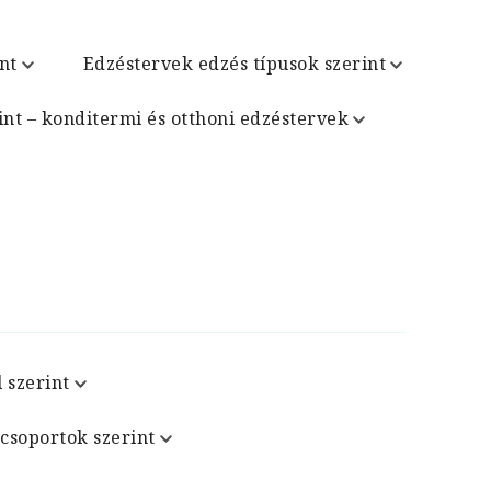
nt
Edzéstervek edzés típusok szerint
int – konditermi és otthoni edzéstervek
 szerint
csoportok szerint