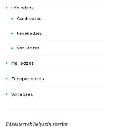
Láb edzés
Comb edzés
Fenék edzés
Vádli edzés
Mell edzés
Tricepsz edzés
Váll edzés
Edzéstervek helyszín szerint