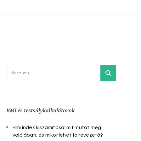
Keresés:
BMI és testsúlykalkulátorok
Bmi index kiszámítása: mit mutat meg
valójában, és mikor lehet félrevezető?