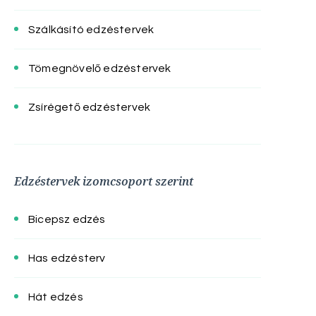
Szálkásító edzéstervek
Tömegnövelő edzéstervek
Zsírégető edzéstervek
Edzéstervek izomcsoport szerint
Bicepsz edzés
Has edzésterv
Hát edzés