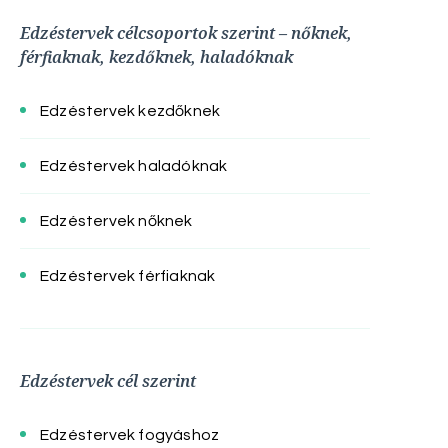
Edzéstervek célcsoportok szerint – nőknek,
férfiaknak, kezdőknek, haladóknak
Edzéstervek kezdőknek
Edzéstervek haladóknak
Edzéstervek nőknek
Edzéstervek férfiaknak
Edzéstervek cél szerint
Edzéstervek fogyáshoz