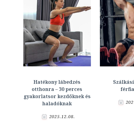
Hatékony lábedzés
Szálkásí
otthonra – 30 perces
férfi
gyakorlatsor kezdőknek és
202
haladóknak
2025.12.08.