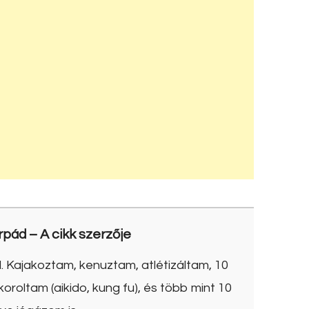
rpád
– A cikk szerzője
. Kajakoztam, kenuztam, atlétizáltam, 10
roltam (aikido, kung fu), és több mint 10