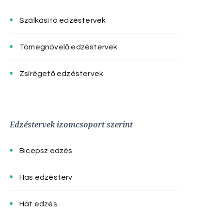
Szálkásító edzéstervek
Tömegnövelő edzéstervek
Zsírégető edzéstervek
Edzéstervek izomcsoport szerint
Bicepsz edzés
Has edzésterv
Hát edzés