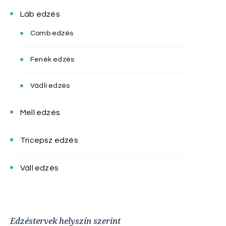
Láb edzés
Comb edzés
Fenék edzés
Vádli edzés
Mell edzés
Tricepsz edzés
Váll edzés
Edzéstervek helyszín szerint