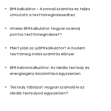
BMI kalkulátor – Azonnali számítás és teljes
útmutató a testtömegindexedhez
Hiteles BMI kalkulátor: Hogyan számolj
pontos testtömegindexet?
Miért jobb az új BMI kalkulátor? A modern
testtömeg-index számítás előnyei
BMI kalória kalkulátor: Az ideális testsúly és
energiaigény kiszámítása egyszerűen
Testsúly táblázat: Hogyan számold ki az
ideális testsúlyod egyszerűen?