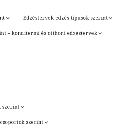
nt
Edzéstervek edzés típusok szerint
int – konditermi és otthoni edzéstervek
 szerint
csoportok szerint