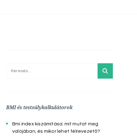
Keresés:
BMI és testsúlykalkulátorok
Bmi index kiszámítása: mit mutat meg
valójában, és mikor lehet félrevezető?