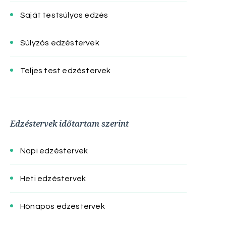
Saját testsúlyos edzés
Súlyzós edzéstervek
Teljes test edzéstervek
Edzéstervek időtartam szerint
Napi edzéstervek
Heti edzéstervek
Hónapos edzéstervek