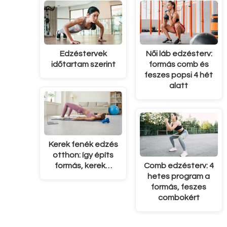
Edzéstervek
Női láb edzésterv:
időtartam szerint
formás comb és
feszes popsi 4 hét
alatt
Kerek fenék edzés
otthon: így építs
formás, kerek…
Comb edzésterv: 4
hetes program a
formás, feszes
combokért