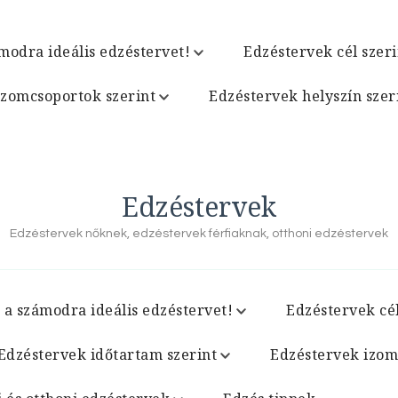
modra ideális edzéstervet!
Edzéstervek cél szeri
izomcsoportok szerint
Edzéstervek helyszín szer
Edzéstervek
Edzéstervek nőknek, edzéstervek férfiaknak, otthoni edzéstervek
 a számodra ideális edzéstervet!
Edzéstervek cél
Edzéstervek időtartam szerint
Edzéstervek izom