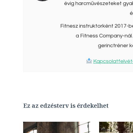
évig harcművészeteket gyako
é
Fitnesz instruktorként 2017-
a Fitness Company-nál. 
gerinctréner k
Kapcsolatfelvét
Ez az edzésterv is érdekelhet