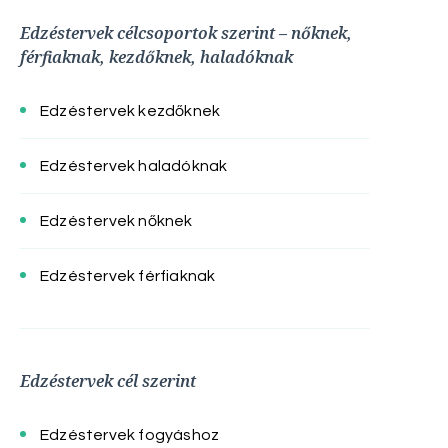
Edzéstervek célcsoportok szerint – nőknek,
férfiaknak, kezdőknek, haladóknak
Edzéstervek kezdőknek
Edzéstervek haladóknak
Edzéstervek nőknek
Edzéstervek férfiaknak
Edzéstervek cél szerint
Edzéstervek fogyáshoz