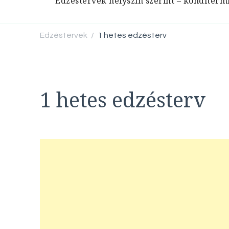
Edzéstervek helyszín szerint – konditerm
Edzéstervek
1 hetes edzésterv
/
1 hetes edzésterv