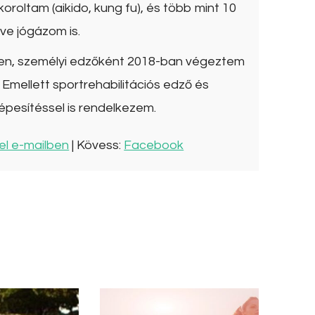
roltam (aikido, kung fu), és több mint 10
ve jógázom is.
ben, személyi edzőként 2018-ban végeztem
Emellett sportrehabilitációs edző és
épesítéssel is rendelkezem.
el e-mailben
| Kövess:
Facebook