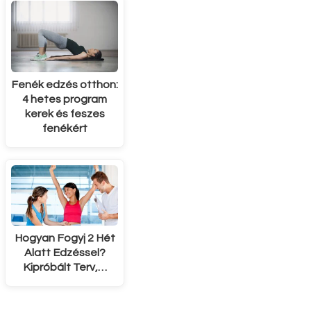
Fenék edzés otthon:
4 hetes program
kerek és feszes
fenékért
Hogyan Fogyj 2 Hét
Alatt Edzéssel?
Kipróbált Terv,…