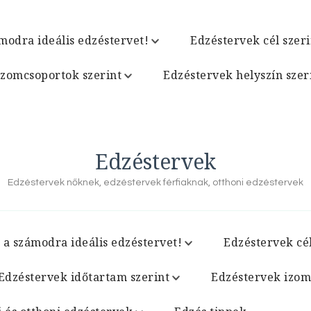
modra ideális edzéstervet!
Edzéstervek cél szeri
izomcsoportok szerint
Edzéstervek helyszín szer
Edzéstervek
Edzéstervek nőknek, edzéstervek férfiaknak, otthoni edzéstervek
 a számodra ideális edzéstervet!
Edzéstervek cél
Edzéstervek időtartam szerint
Edzéstervek izom