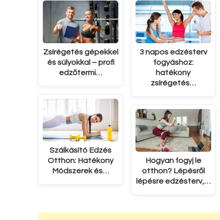
Zsírégetés gépekkel
3 napos edzésterv
és súlyokkal – profi
fogyáshoz:
edzőtermi…
hatékony
zsírégetés…
Szálkásító Edzés
Otthon: Hatékony
Hogyan fogyj le
Módszerek és…
otthon? Lépésről
lépésre edzésterv,…