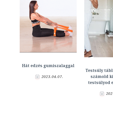
Hát edzés gumiszalaggal
Testsúly táb
számold ki
2023.04.07.
testsúlyod 
202