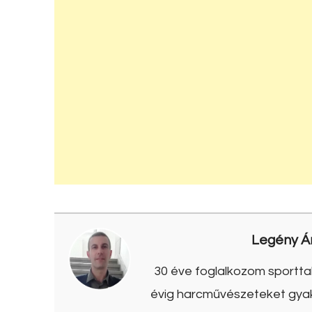
Legény Á
30 éve foglalkozom sporttal
évig harcművészeteket gyako