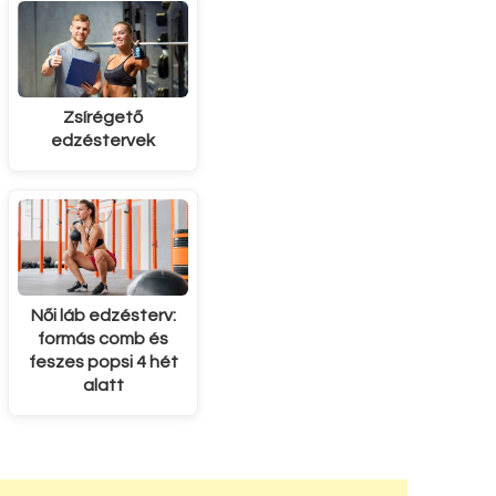
Zsírégető
edzéstervek
Női láb edzésterv:
formás comb és
feszes popsi 4 hét
alatt