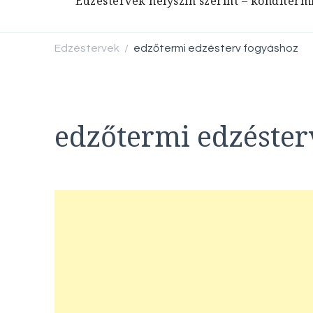
Edzéstervek helyszín szerint – konditerm
Edzéstervek
edzőtermi edzésterv fogyáshoz
/
edzőtermi edzéster