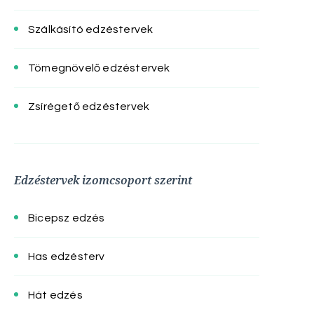
Szálkásító edzéstervek
Tömegnövelő edzéstervek
Zsírégető edzéstervek
Edzéstervek izomcsoport szerint
Bicepsz edzés
Has edzésterv
Hát edzés