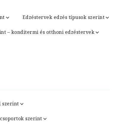
nt
Edzéstervek edzés típusok szerint
int – konditermi és otthoni edzéstervek
 szerint
csoportok szerint