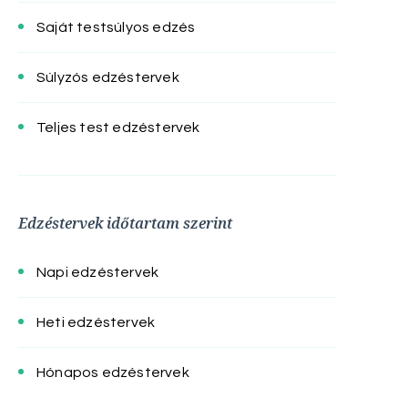
Saját testsúlyos edzés
Súlyzós edzéstervek
Teljes test edzéstervek
Edzéstervek időtartam szerint
Napi edzéstervek
Heti edzéstervek
Hónapos edzéstervek