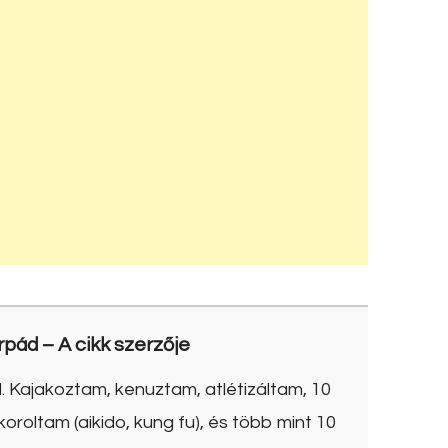
rpád
– A cikk szerzője
. Kajakoztam, kenuztam, atlétizáltam, 10
roltam (aikido, kung fu), és több mint 10