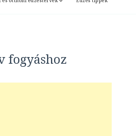
i és otthoni edzéstervek
Edzés tippek
v fogyáshoz