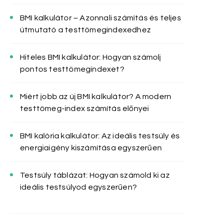
BMI kalkulátor – Azonnali számítás és teljes
útmutató a testtömegindexedhez
Hiteles BMI kalkulátor: Hogyan számolj
pontos testtömegindexet?
Miért jobb az új BMI kalkulátor? A modern
testtömeg-index számítás előnyei
BMI kalória kalkulátor: Az ideális testsúly és
energiaigény kiszámítása egyszerűen
Testsúly táblázat: Hogyan számold ki az
ideális testsúlyod egyszerűen?