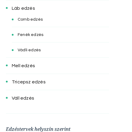
Láb edzés
Comb edzés
Fenék edzés
Vádli edzés
Mell edzés
Tricepsz edzés
Váll edzés
Edzéstervek helyszín szerint