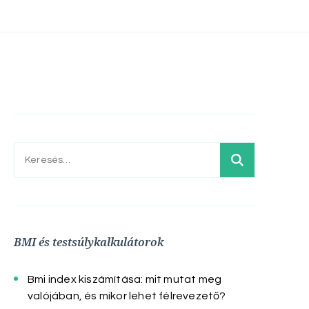
Keresés:
BMI és testsúlykalkulátorok
Bmi index kiszámítása: mit mutat meg
valójában, és mikor lehet félrevezető?