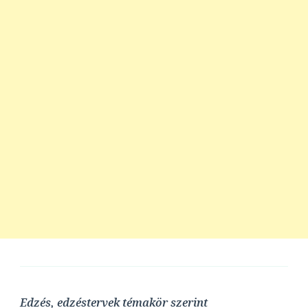
Edzés, edzéstervek témakör szerint