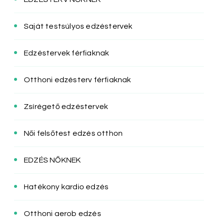
Saját testsúlyos edzéstervek
Edzéstervek férfiaknak
Otthoni edzésterv férfiaknak
Zsírégető edzéstervek
Női felsőtest edzés otthon
EDZÉS NŐKNEK
Hatékony kardio edzés
Otthoni aerob edzés