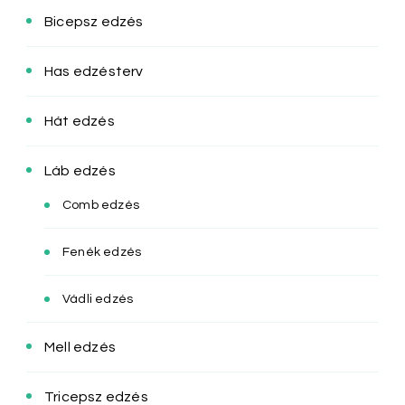
Bicepsz edzés
Has edzésterv
Hát edzés
Láb edzés
Comb edzés
Fenék edzés
Vádli edzés
Mell edzés
Tricepsz edzés