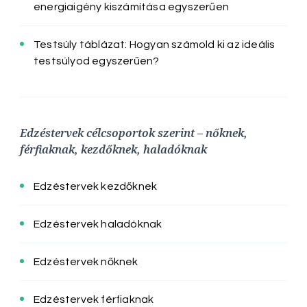
energiaigény kiszámítása egyszerűen
Testsúly táblázat: Hogyan számold ki az ideális
testsúlyod egyszerűen?
Edzéstervek célcsoportok szerint – nőknek,
férfiaknak, kezdőknek, haladóknak
Edzéstervek kezdőknek
Edzéstervek haladóknak
Edzéstervek nőknek
Edzéstervek férfiaknak