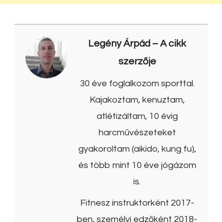
Legény Árpád
– A cikk
szerzője
30 éve foglalkozom sporttal.
Kajakoztam, kenuztam,
atlétizáltam, 10 évig
harcművészeteket
gyakoroltam (aikido, kung fu),
és több mint 10 éve jógázom
is.
Fitnesz instruktorként 2017-
ben, személyi edzőként 2018-