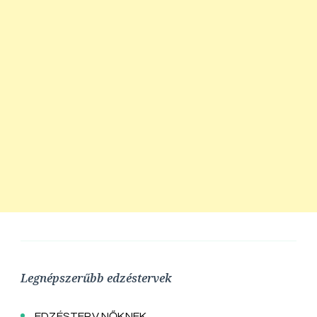
Legnépszerűbb edzéstervek
EDZÉSTERV NŐKNEK