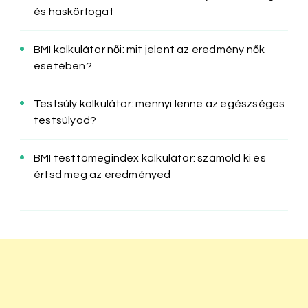
és haskörfogat
BMI kalkulátor női: mit jelent az eredmény nők
esetében?
Testsúly kalkulátor: mennyi lenne az egészséges
testsúlyod?
BMI testtömegindex kalkulátor: számold ki és
értsd meg az eredményed