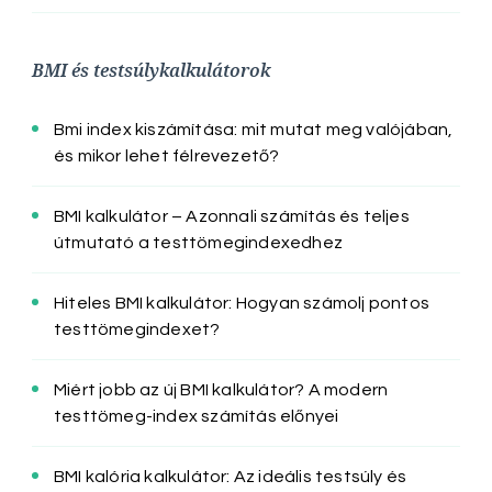
BMI és testsúlykalkulátorok
Bmi index kiszámítása: mit mutat meg valójában,
és mikor lehet félrevezető?
BMI kalkulátor – Azonnali számítás és teljes
útmutató a testtömegindexedhez
Hiteles BMI kalkulátor: Hogyan számolj pontos
testtömegindexet?
Miért jobb az új BMI kalkulátor? A modern
testtömeg-index számítás előnyei
BMI kalória kalkulátor: Az ideális testsúly és