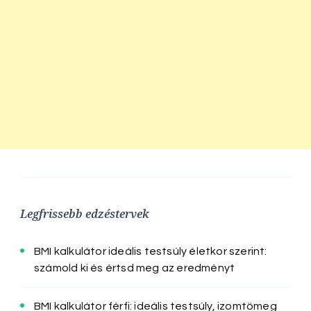
Legfrissebb edzéstervek
BMI kalkulátor ideális testsúly életkor szerint:
számold ki és értsd meg az eredményt
BMI kalkulátor férfi: ideális testsúly, izomtömeg