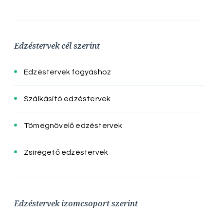
Edzéstervek cél szerint
Edzéstervek fogyáshoz
Szálkásító edzéstervek
Tömegnövelő edzéstervek
Zsírégető edzéstervek
Edzéstervek izomcsoport szerint