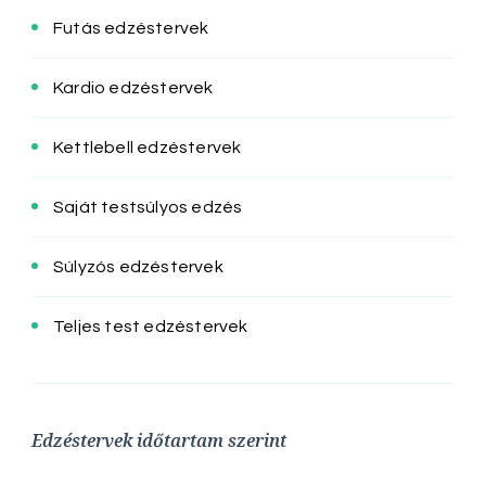
Futás edzéstervek
Kardio edzéstervek
Kettlebell edzéstervek
Saját testsúlyos edzés
Súlyzós edzéstervek
Teljes test edzéstervek
Edzéstervek időtartam szerint