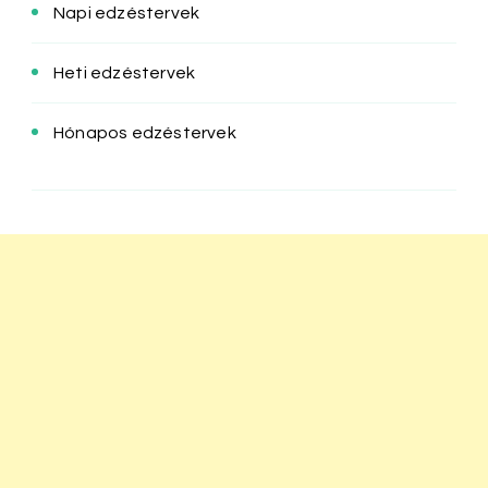
Napi edzéstervek
Heti edzéstervek
Hónapos edzéstervek