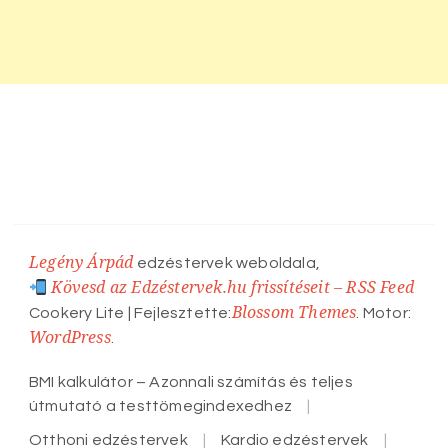
Legény Árpád
edzéstervek weboldala,
Kövesd az Edzéstervek.hu frissítéseit – RSS Feed
Blossom Themes
Cookery Lite | Fejlesztette:
. Motor:
WordPress
.
BMI kalkulátor – Azonnali számítás és teljes
útmutató a testtömegindexedhez
Otthoni edzéstervek
Kardio edzéstervek