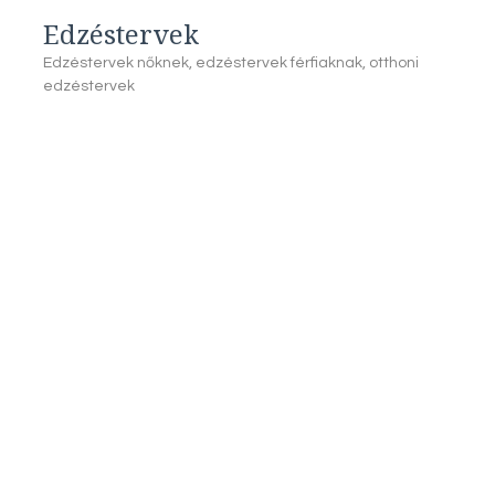
Edzéstervek
Edzéstervek nőknek, edzéstervek férfiaknak, otthoni
edzéstervek