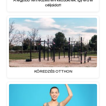
A legjobb férfi edzésterv kezdőknek: Így érd el
céljaidat!
KÖREDZÉS OTTHON