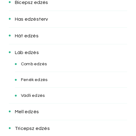
Bicepsz edzés
Has edzésterv
Hát edzés
Láb edzés
Comb edzés
Fenék edzés
Vádli edzés
Mell edzés
Tricepsz edzés