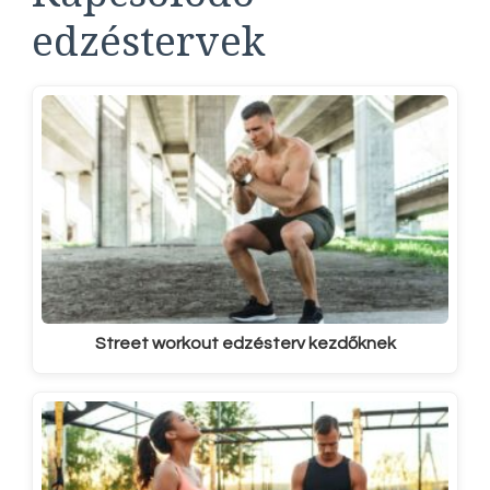
edzéstervek
Street workout edzésterv kezdőknek