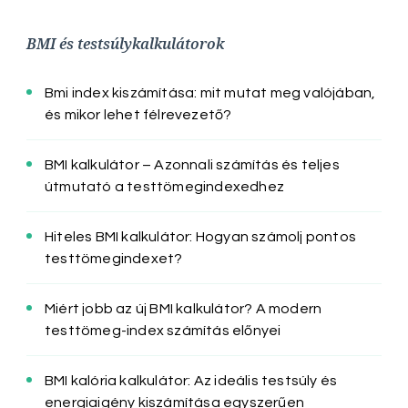
BMI és testsúlykalkulátorok
Bmi index kiszámítása: mit mutat meg valójában,
és mikor lehet félrevezető?
BMI kalkulátor – Azonnali számítás és teljes
útmutató a testtömegindexedhez
Hiteles BMI kalkulátor: Hogyan számolj pontos
testtömegindexet?
Miért jobb az új BMI kalkulátor? A modern
testtömeg-index számítás előnyei
BMI kalória kalkulátor: Az ideális testsúly és
energiaigény kiszámítása egyszerűen