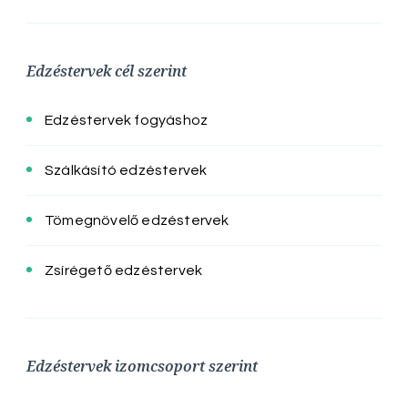
Edzéstervek cél szerint
Edzéstervek fogyáshoz
Szálkásító edzéstervek
Tömegnövelő edzéstervek
Zsírégető edzéstervek
Edzéstervek izomcsoport szerint