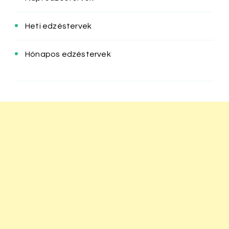
Heti edzéstervek
Hónapos edzéstervek