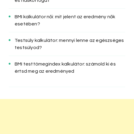
és haskörfogat
BMI kalkulátor női: mit jelent az eredmény nők
esetében?
Testsúly kalkulátor: mennyi lenne az egészséges
testsúlyod?
BMI testtömegindex kalkulátor: számold ki és
értsd meg az eredményed