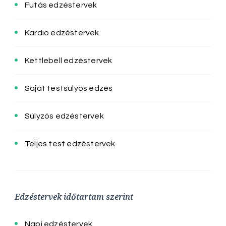
Futás edzéstervek
Kardio edzéstervek
Kettlebell edzéstervek
Saját testsúlyos edzés
Súlyzós edzéstervek
Teljes test edzéstervek
Edzéstervek időtartam szerint
Napi edzéstervek