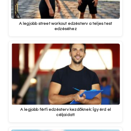
A legjobb street workout edzésterv a teljes test
edzéséhez
A legjobb férfi edzésterv kezdőknek: Így érd el
céljaidat!