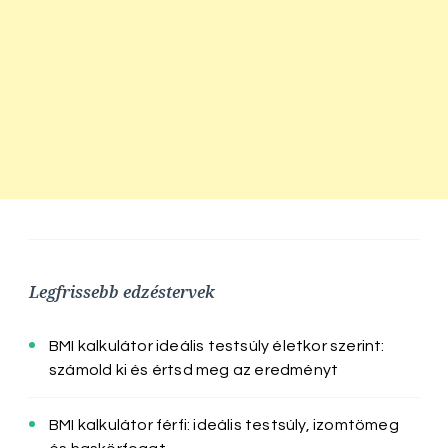
Legfrissebb edzéstervek
BMI kalkulátor ideális testsúly életkor szerint:
számold ki és értsd meg az eredményt
BMI kalkulátor férfi: ideális testsúly, izomtömeg