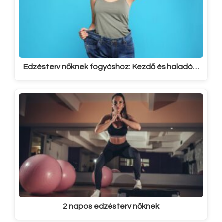
Edzésterv nőknek fogyáshoz: Kezdő és haladó…
2 napos edzésterv nőknek