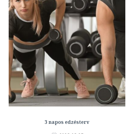
3 napos edzésterv