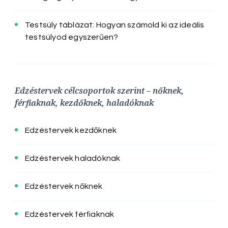
Testsúly táblázat: Hogyan számold ki az ideális
testsúlyod egyszerűen?
Edzéstervek célcsoportok szerint – nőknek,
férfiaknak, kezdőknek, haladóknak
Edzéstervek kezdőknek
Edzéstervek haladóknak
Edzéstervek nőknek
Edzéstervek férfiaknak