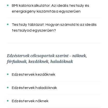
BMI kalória kalkulátor: Az ideális testsúly és
energiaigény kiszámítása egyszerűen
Testsúly táblázat: Hogyan számold ki az ideális
testsúlyod egyszerűen?
Edzéstervek célcsoportok szerint – nőknek,
férfiaknak, kezdőknek, haladóknak
Edzéstervek kezdőknek
Edzéstervek haladóknak
Edzéstervek nőknek