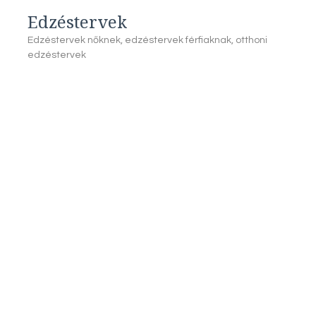
Edzéstervek
Edzéstervek nőknek, edzéstervek férfiaknak, otthoni
edzéstervek