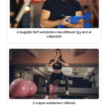
A legjobb férfi edzésterv kezdőknek: Így érd el
céljaidat!
2 napos edzésterv nőknek