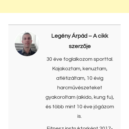
Legény Árpád
– A cikk
szerzője
30 éve foglalkozom sporttal.
Kajakoztam, kenuztam,
atlétizáltam, 10 évig
harcművészeteket
gyakoroltam (aikido, kung fu),
és több mint 10 éve jógázom
is.
Fitnesz instruktorként 2017-