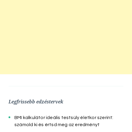
Legfrissebb edzéstervek
BMI kalkulátor ideális testsúly életkor szerint:
számold ki és értsd meg az eredményt