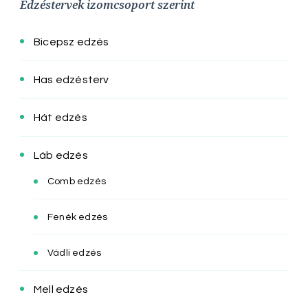
Edzéstervek izomcsoport szerint
Bicepsz edzés
Has edzésterv
Hát edzés
Láb edzés
Comb edzés
Fenék edzés
Vádli edzés
Mell edzés