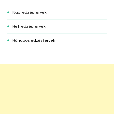
Napi edzéstervek
Heti edzéstervek
Hónapos edzéstervek