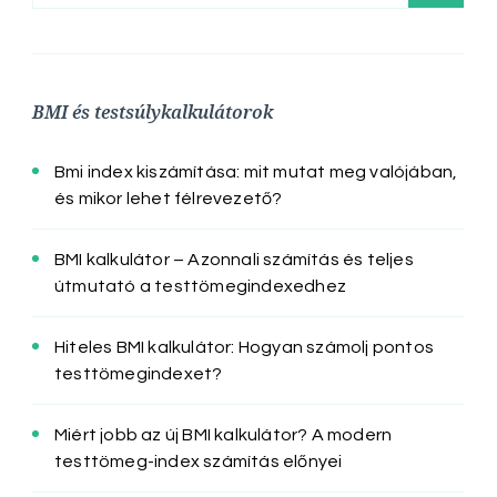
BMI és testsúlykalkulátorok
Bmi index kiszámítása: mit mutat meg valójában,
és mikor lehet félrevezető?
BMI kalkulátor – Azonnali számítás és teljes
útmutató a testtömegindexedhez
Hiteles BMI kalkulátor: Hogyan számolj pontos
testtömegindexet?
Miért jobb az új BMI kalkulátor? A modern
testtömeg-index számítás előnyei