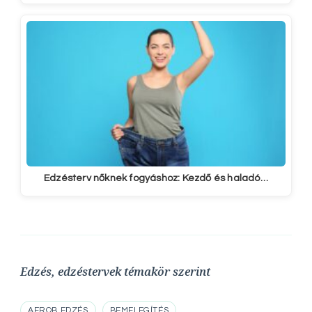
Edzésterv nőknek fogyáshoz: Kezdő és haladó…
Edzés, edzéstervek témakör szerint
AEROB EDZÉS
BEMELEGÍTÉS