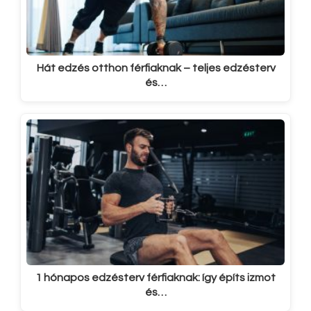
Hát edzés otthon férfiaknak – teljes edzésterv
és…
1 hónapos edzésterv férfiaknak: így építs izmot
és…