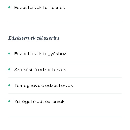
Edzéstervek férfiaknak
Edzéstervek cél szerint
Edzéstervek fogyáshoz
Szálkásító edzéstervek
Tömegnövelő edzéstervek
Zsírégető edzéstervek