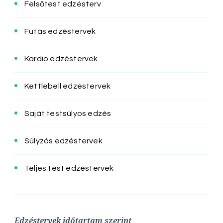
Felsőtest edzésterv
Futás edzéstervek
Kardio edzéstervek
Kettlebell edzéstervek
Saját testsúlyos edzés
Súlyzós edzéstervek
Teljes test edzéstervek
Edzéstervek időtartam szerint