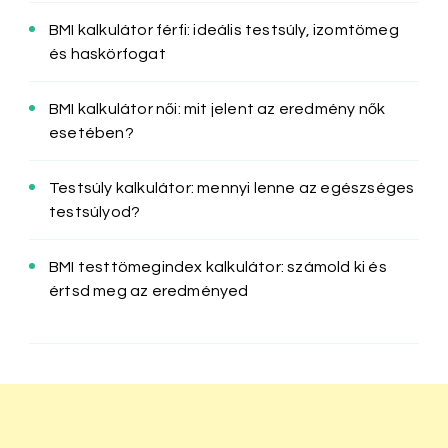
BMI kalkulátor férfi: ideális testsúly, izomtömeg
és haskörfogat
BMI kalkulátor női: mit jelent az eredmény nők
esetében?
Testsúly kalkulátor: mennyi lenne az egészséges
testsúlyod?
BMI testtömegindex kalkulátor: számold ki és
értsd meg az eredményed