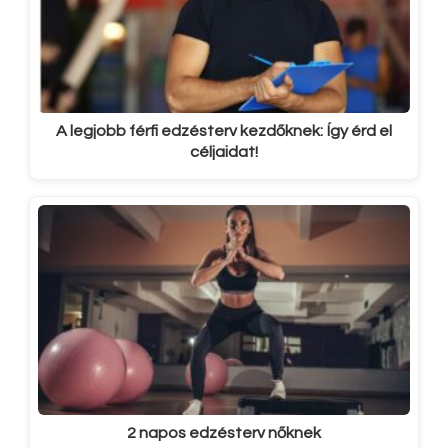
A legjobb férfi edzésterv kezdőknek: Így érd el
céljaidat!
2 napos edzésterv nőknek