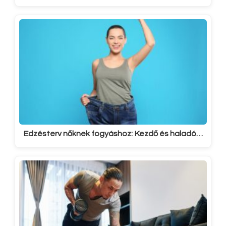
Edzésterv nőknek fogyáshoz: Kezdő és haladó…