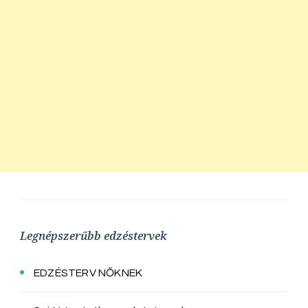
Legnépszerűbb edzéstervek
EDZÉSTERV NŐKNEK