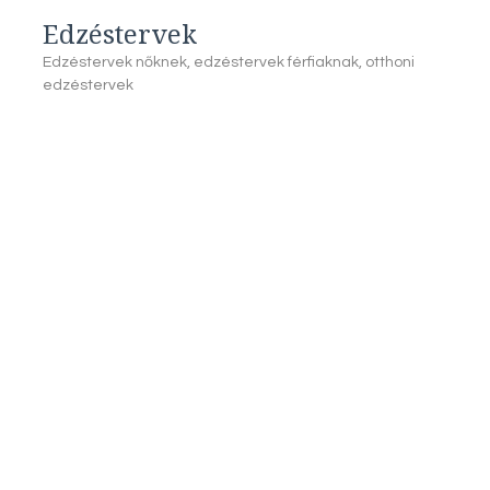
Edzéstervek
Edzéstervek nőknek, edzéstervek férfiaknak, otthoni
edzéstervek