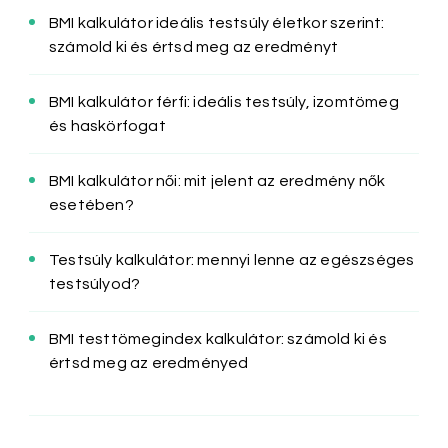
BMI kalkulátor ideális testsúly életkor szerint:
számold ki és értsd meg az eredményt
BMI kalkulátor férfi: ideális testsúly, izomtömeg
és haskörfogat
BMI kalkulátor női: mit jelent az eredmény nők
esetében?
Testsúly kalkulátor: mennyi lenne az egészséges
testsúlyod?
BMI testtömegindex kalkulátor: számold ki és
értsd meg az eredményed