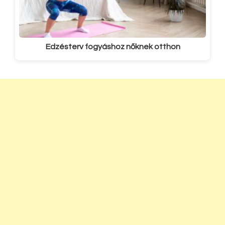
Edzésterv fogyáshoz nőknek otthon