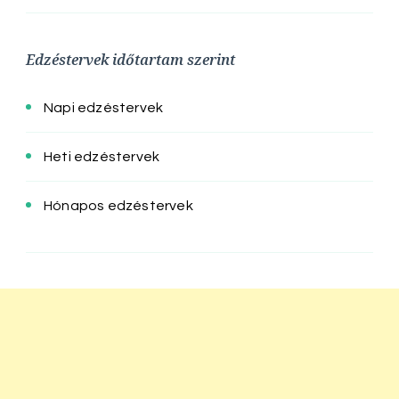
Edzéstervek időtartam szerint
Napi edzéstervek
Heti edzéstervek
Hónapos edzéstervek