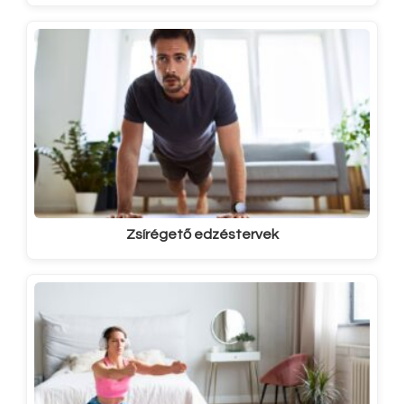
Zsírégető edzéstervek