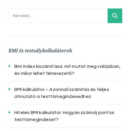
Keresés:
BMI és testsúlykalkulátorok
Bmi index kiszámítása: mit mutat meg valójában,
és mikor lehet félrevezető?
BMI kalkulátor – Azonnali számítás és teljes
útmutató a testtömegindexedhez
Hiteles BMI kalkulátor: Hogyan számolj pontos
testtömegindexet?