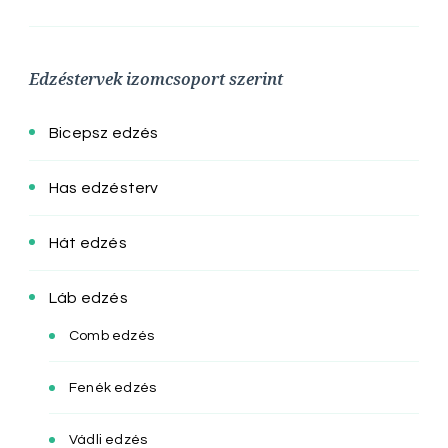
Edzéstervek izomcsoport szerint
Bicepsz edzés
Has edzésterv
Hát edzés
Láb edzés
Comb edzés
Fenék edzés
Vádli edzés