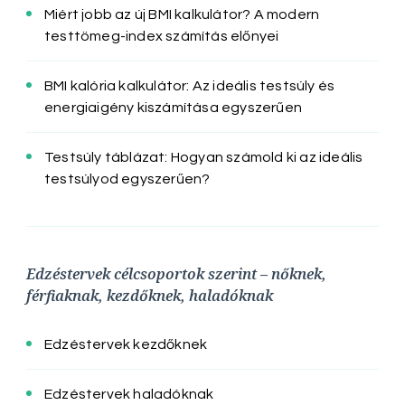
Miért jobb az új BMI kalkulátor? A modern
testtömeg-index számítás előnyei
BMI kalória kalkulátor: Az ideális testsúly és
energiaigény kiszámítása egyszerűen
Testsúly táblázat: Hogyan számold ki az ideális
testsúlyod egyszerűen?
Edzéstervek célcsoportok szerint – nőknek,
férfiaknak, kezdőknek, haladóknak
Edzéstervek kezdőknek
Edzéstervek haladóknak