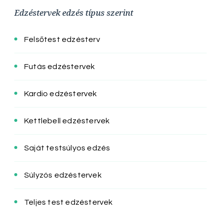
Edzéstervek edzés típus szerint
Felsőtest edzésterv
Futás edzéstervek
Kardio edzéstervek
Kettlebell edzéstervek
Saját testsúlyos edzés
Súlyzós edzéstervek
Teljes test edzéstervek