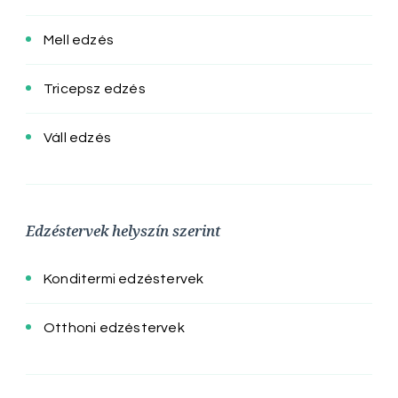
Mell edzés
Tricepsz edzés
Váll edzés
Edzéstervek helyszín szerint
Konditermi edzéstervek
Otthoni edzéstervek