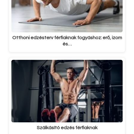
Otthoni edzésterv férfiaknak fogyáshoz: erő, izom
és…
Szálkásító edzés férfiaknak