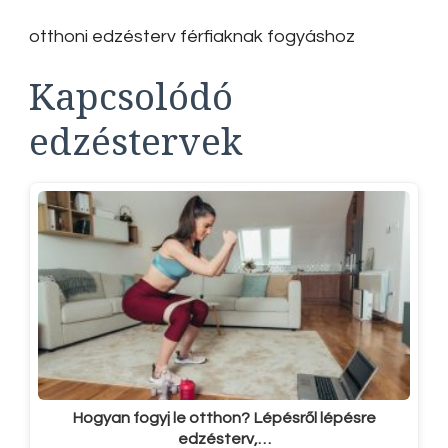
otthoni edzésterv férfiaknak fogyáshoz
Kapcsolódó
edzéstervek
Hogyan fogyj le otthon? Lépésről lépésre
edzésterv,…