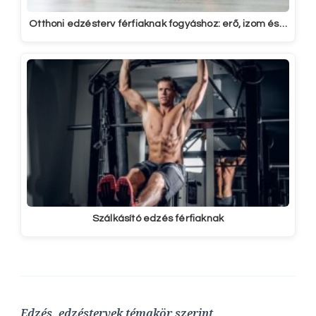
Otthoni edzésterv férfiaknak fogyáshoz: erő, izom és…
Szálkásító edzés férfiaknak
Edzés, edzéstervek témakör szerint