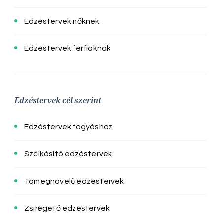
Edzéstervek nőknek
Edzéstervek férfiaknak
Edzéstervek cél szerint
Edzéstervek fogyáshoz
Szálkásító edzéstervek
Tömegnövelő edzéstervek
Zsírégető edzéstervek