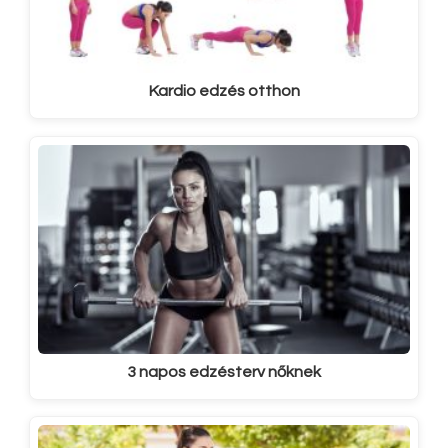
Kardio edzés otthon
3 napos edzésterv nőknek