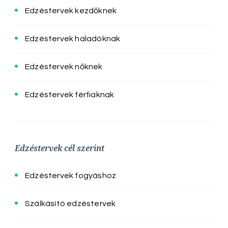
Edzéstervek kezdőknek
Edzéstervek haladóknak
Edzéstervek nőknek
Edzéstervek férfiaknak
Edzéstervek cél szerint
Edzéstervek fogyáshoz
Szálkásító edzéstervek