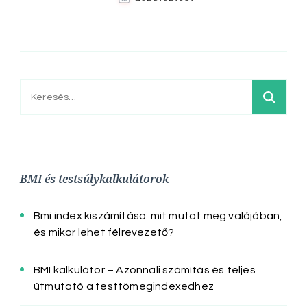
Keresés:
BMI és testsúlykalkulátorok
Bmi index kiszámítása: mit mutat meg valójában,
és mikor lehet félrevezető?
BMI kalkulátor – Azonnali számítás és teljes
útmutató a testtömegindexedhez