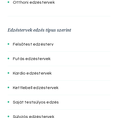
Otthoni edzéstervek
Edzéstervek edzés típus szerint
Felsőtest edzésterv
Futás edzéstervek
Kardio edzéstervek
Kettlebell edzéstervek
Saját testsúlyos edzés
Súlyzós edzéstervek