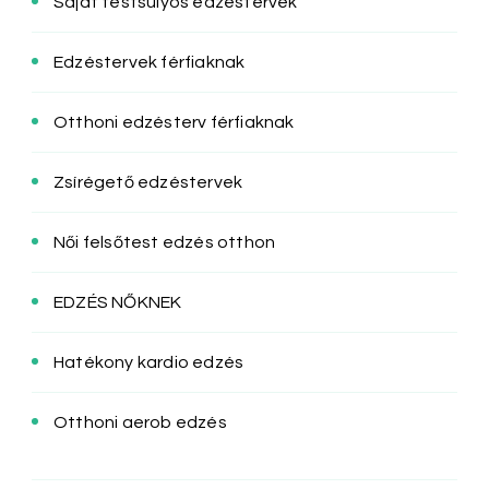
Saját testsúlyos edzéstervek
Edzéstervek férfiaknak
Otthoni edzésterv férfiaknak
Zsírégető edzéstervek
Női felsőtest edzés otthon
EDZÉS NŐKNEK
Hatékony kardio edzés
Otthoni aerob edzés