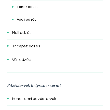
Fenék edzés
Vádli edzés
Mell edzés
Tricepsz edzés
Váll edzés
Edzéstervek helyszín szerint
Konditermi edzéstervek