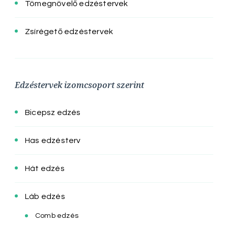
Tömegnövelő edzéstervek
Zsírégető edzéstervek
Edzéstervek izomcsoport szerint
Bicepsz edzés
Has edzésterv
Hát edzés
Láb edzés
Comb edzés