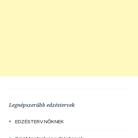
Legnépszerűbb edzéstervek
EDZÉSTERV NŐKNEK