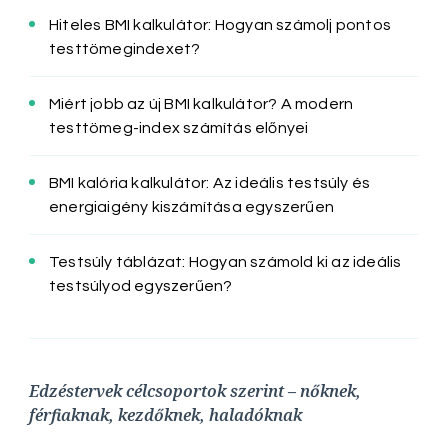
Hiteles BMI kalkulátor: Hogyan számolj pontos
testtömegindexet?
Miért jobb az új BMI kalkulátor? A modern
testtömeg-index számítás előnyei
BMI kalória kalkulátor: Az ideális testsúly és
energiaigény kiszámítása egyszerűen
Testsúly táblázat: Hogyan számold ki az ideális
testsúlyod egyszerűen?
Edzéstervek célcsoportok szerint – nőknek,
férfiaknak, kezdőknek, haladóknak