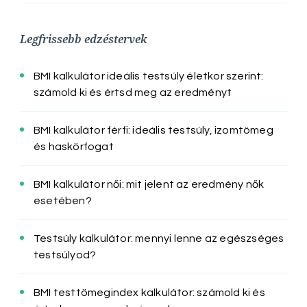
Legfrissebb edzéstervek
BMI kalkulátor ideális testsúly életkor szerint:
számold ki és értsd meg az eredményt
BMI kalkulátor férfi: ideális testsúly, izomtömeg
és haskörfogat
BMI kalkulátor női: mit jelent az eredmény nők
esetében?
Testsúly kalkulátor: mennyi lenne az egészséges
testsúlyod?
BMI testtömegindex kalkulátor: számold ki és