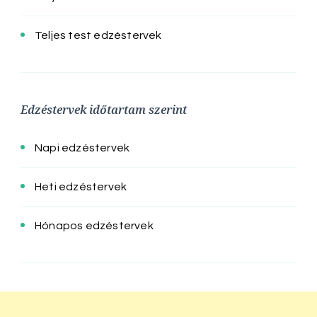
Teljes test edzéstervek
Edzéstervek időtartam szerint
Napi edzéstervek
Heti edzéstervek
Hónapos edzéstervek