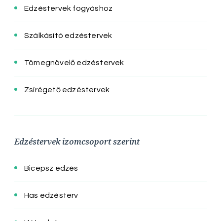
Edzéstervek fogyáshoz
Szálkásító edzéstervek
Tömegnövelő edzéstervek
Zsírégető edzéstervek
Edzéstervek izomcsoport szerint
Bicepsz edzés
Has edzésterv