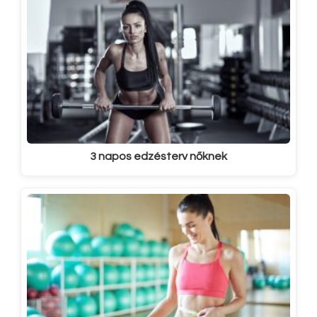
3 napos edzésterv nőknek