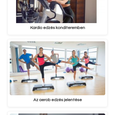
Kardio edzés konditeremben
Az aerob edzés jelentése