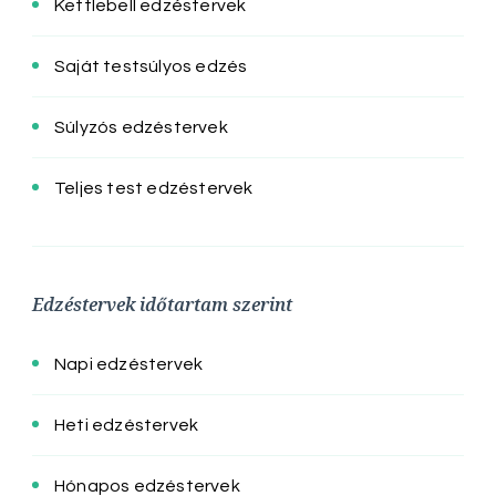
Kettlebell edzéstervek
Saját testsúlyos edzés
Súlyzós edzéstervek
Teljes test edzéstervek
Edzéstervek időtartam szerint
Napi edzéstervek
Heti edzéstervek
Hónapos edzéstervek