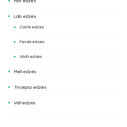
Hát edzés
Láb edzés
Comb edzés
Fenék edzés
Vádli edzés
Mell edzés
Tricepsz edzés
Váll edzés