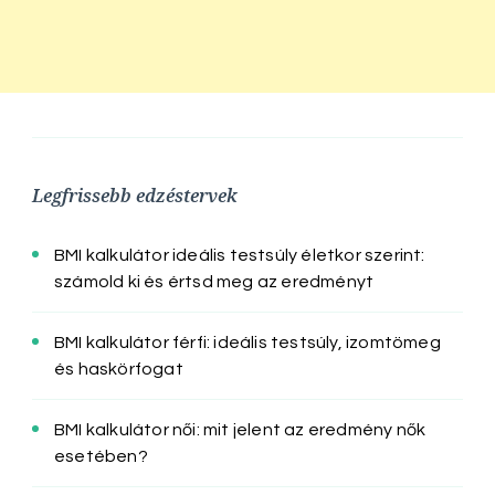
Legfrissebb edzéstervek
BMI kalkulátor ideális testsúly életkor szerint:
számold ki és értsd meg az eredményt
BMI kalkulátor férfi: ideális testsúly, izomtömeg
és haskörfogat
BMI kalkulátor női: mit jelent az eredmény nők
esetében?