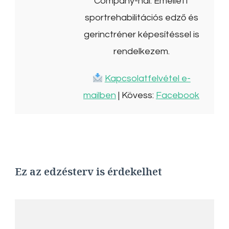
Company-nál. Emellett
sportrehabilitációs edző és
gerinctréner képesítéssel is
rendelkezem.
Kapcsolatfelvétel e-
mailben
| Kövess:
Facebook
Ez az edzésterv is érdekelhet