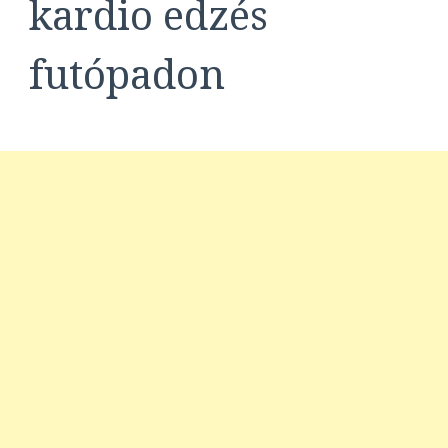
kardio edzés
futópadon