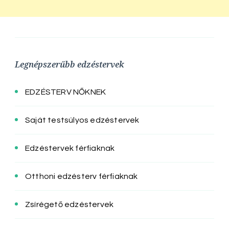
Legnépszerűbb edzéstervek
EDZÉSTERV NŐKNEK
Saját testsúlyos edzéstervek
Edzéstervek férfiaknak
Otthoni edzésterv férfiaknak
Zsírégető edzéstervek