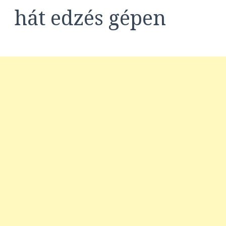
hát edzés gépen