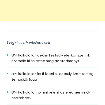
Legfrissebb edzéstervek
BMI kalkulátor ideális testsúly életkor szerint:
számold ki és értsd meg az eredményt
BMI kalkulátor férfi: ideális testsúly, izomtömeg
és haskörfogat
BMI kalkulátor női: mit jelent az eredmény nők
esetében?