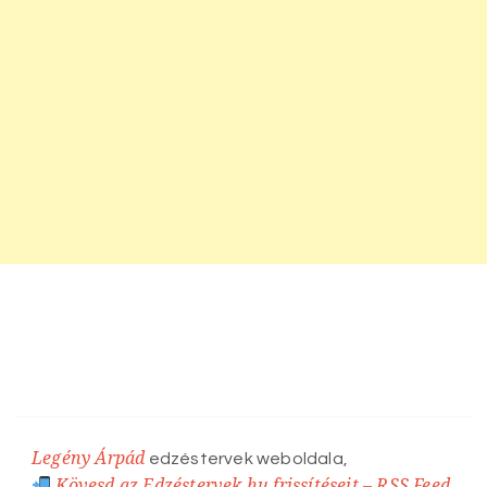
Legény Árpád
edzéstervek weboldala,
Kövesd az Edzéstervek.hu frissítéseit – RSS Feed