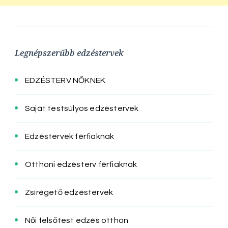
Legnépszerűbb edzéstervek
EDZÉSTERV NŐKNEK
Saját testsúlyos edzéstervek
Edzéstervek férfiaknak
Otthoni edzésterv férfiaknak
Zsírégető edzéstervek
Női felsőtest edzés otthon