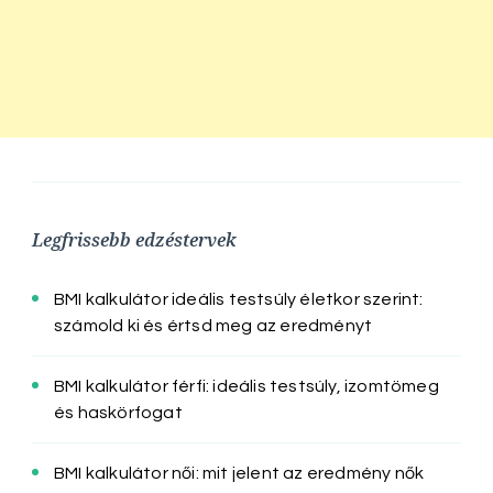
Legfrissebb edzéstervek
BMI kalkulátor ideális testsúly életkor szerint:
számold ki és értsd meg az eredményt
BMI kalkulátor férfi: ideális testsúly, izomtömeg
és haskörfogat
BMI kalkulátor női: mit jelent az eredmény nők