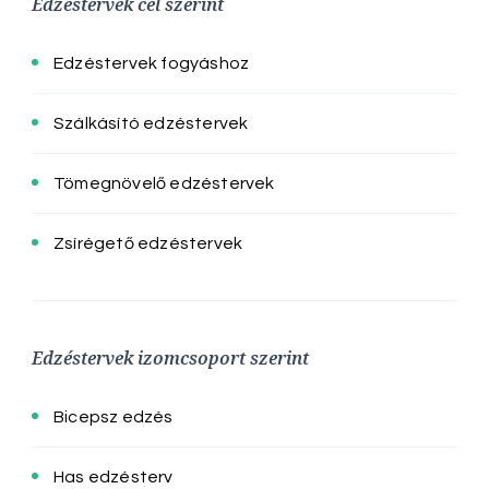
Edzéstervek cél szerint
Edzéstervek fogyáshoz
Szálkásító edzéstervek
Tömegnövelő edzéstervek
Zsírégető edzéstervek
Edzéstervek izomcsoport szerint
Bicepsz edzés
Has edzésterv