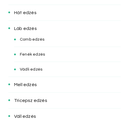
Hát edzés
Láb edzés
Comb edzés
Fenék edzés
Vádli edzés
Mell edzés
Tricepsz edzés
Váll edzés