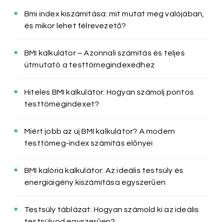
Bmi index kiszámítása: mit mutat meg valójában,
és mikor lehet félrevezető?
BMI kalkulátor – Azonnali számítás és teljes
útmutató a testtömegindexedhez
Hiteles BMI kalkulátor: Hogyan számolj pontos
testtömegindexet?
Miért jobb az új BMI kalkulátor? A modern
testtömeg-index számítás előnyei
BMI kalória kalkulátor: Az ideális testsúly és
energiaigény kiszámítása egyszerűen
Testsúly táblázat: Hogyan számold ki az ideális
testsúlyod egyszerűen?