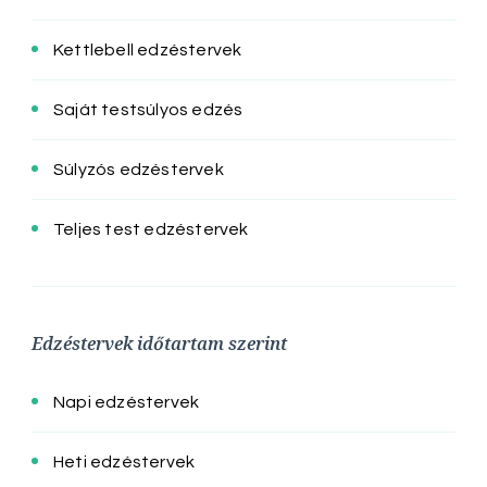
Kettlebell edzéstervek
Saját testsúlyos edzés
Súlyzós edzéstervek
Teljes test edzéstervek
Edzéstervek időtartam szerint
Napi edzéstervek
Heti edzéstervek