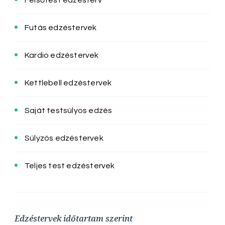
Felsőtest edzésterv
Futás edzéstervek
Kardio edzéstervek
Kettlebell edzéstervek
Saját testsúlyos edzés
Súlyzós edzéstervek
Teljes test edzéstervek
Edzéstervek időtartam szerint