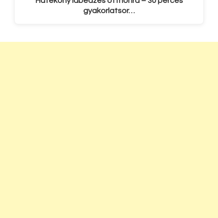
Hatékony lábedzés otthonra – 30 perces
gyakorlatsor…