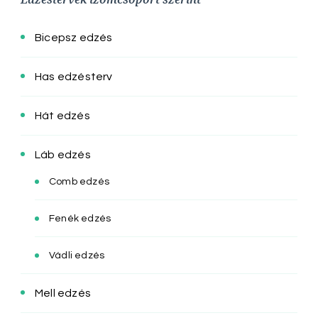
Bicepsz edzés
Has edzésterv
Hát edzés
Láb edzés
Comb edzés
Fenék edzés
Vádli edzés
Mell edzés