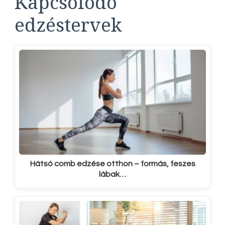
Kapcsolódó
edzéstervek
Hátsó comb edzése otthon – formás, feszes
lábak…