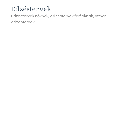
Edzéstervek
Edzéstervek nőknek, edzéstervek férfiaknak, otthoni
edzéstervek