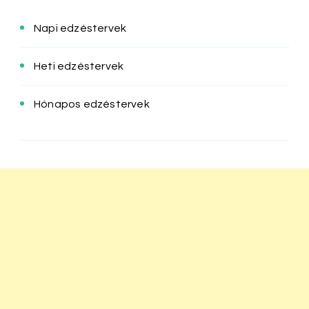
Napi edzéstervek
Heti edzéstervek
Hónapos edzéstervek