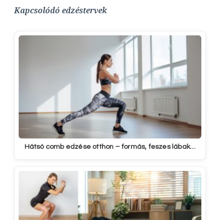
Kapcsolódó edzéstervek
Hátsó comb edzése otthon – formás, feszes lábak…