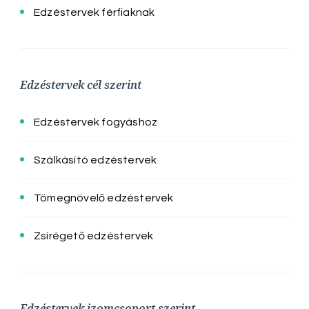
Edzéstervek férfiaknak
Edzéstervek cél szerint
Edzéstervek fogyáshoz
Szálkásító edzéstervek
Tömegnövelő edzéstervek
Zsírégető edzéstervek
Edzéstervek izomcsoport szerint