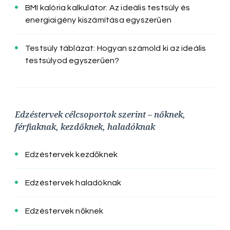
BMI kalória kalkulátor: Az ideális testsúly és
energiaigény kiszámítása egyszerűen
Testsúly táblázat: Hogyan számold ki az ideális
testsúlyod egyszerűen?
Edzéstervek célcsoportok szerint – nőknek,
férfiaknak, kezdőknek, haladóknak
Edzéstervek kezdőknek
Edzéstervek haladóknak
Edzéstervek nőknek