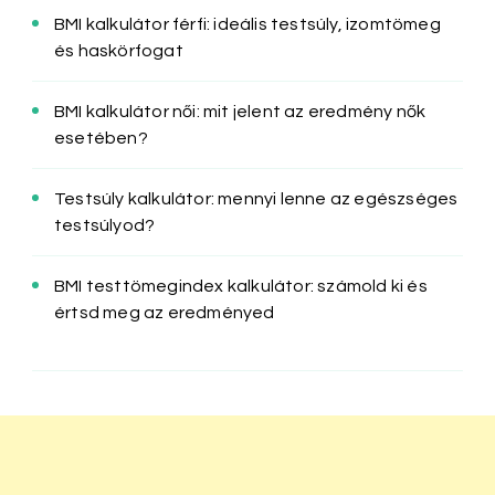
BMI kalkulátor férfi: ideális testsúly, izomtömeg
és haskörfogat
BMI kalkulátor női: mit jelent az eredmény nők
esetében?
Testsúly kalkulátor: mennyi lenne az egészséges
testsúlyod?
BMI testtömegindex kalkulátor: számold ki és
értsd meg az eredményed