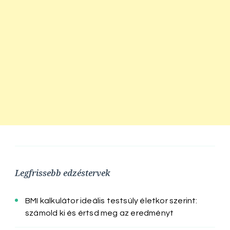
Legfrissebb edzéstervek
BMI kalkulátor ideális testsúly életkor szerint:
számold ki és értsd meg az eredményt