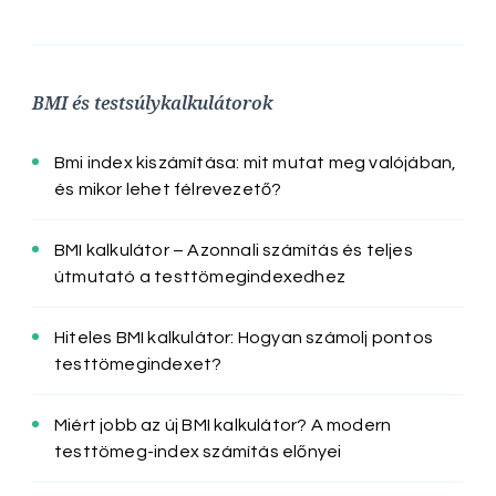
BMI és testsúlykalkulátorok
Bmi index kiszámítása: mit mutat meg valójában,
és mikor lehet félrevezető?
BMI kalkulátor – Azonnali számítás és teljes
útmutató a testtömegindexedhez
Hiteles BMI kalkulátor: Hogyan számolj pontos
testtömegindexet?
Miért jobb az új BMI kalkulátor? A modern
testtömeg-index számítás előnyei