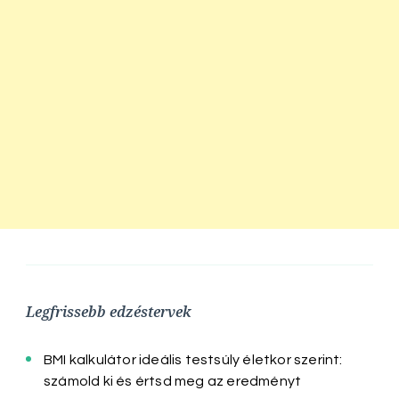
Legfrissebb edzéstervek
BMI kalkulátor ideális testsúly életkor szerint:
számold ki és értsd meg az eredményt