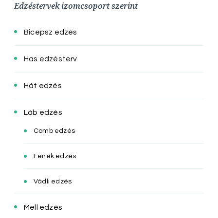
Edzéstervek izomcsoport szerint
Bicepsz edzés
Has edzésterv
Hát edzés
Láb edzés
Comb edzés
Fenék edzés
Vádli edzés
Mell edzés