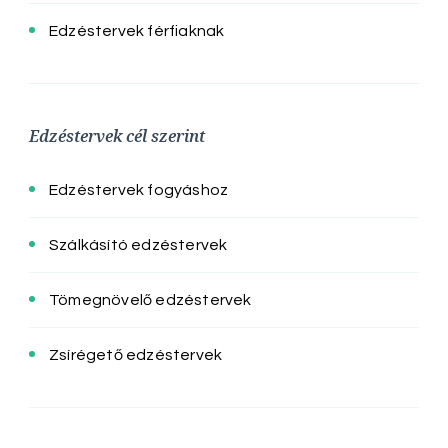
Edzéstervek férfiaknak
Edzéstervek cél szerint
Edzéstervek fogyáshoz
Szálkásító edzéstervek
Tömegnövelő edzéstervek
Zsírégető edzéstervek