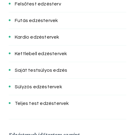
Felsőtest edzésterv
Futás edzéstervek
Kardio edzéstervek
Kettlebell edzéstervek
Saját testsúlyos edzés
Súlyzós edzéstervek
Teljes test edzéstervek