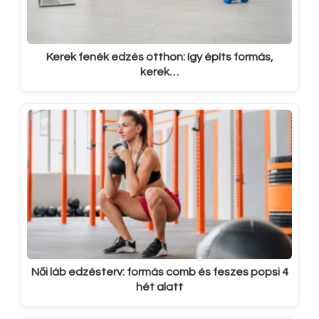
Kerek fenék edzés otthon: így építs formás,
kerek…
Női láb edzésterv: formás comb és feszes popsi 4
hét alatt