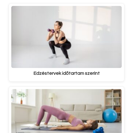
Edzéstervek időtartam szerint