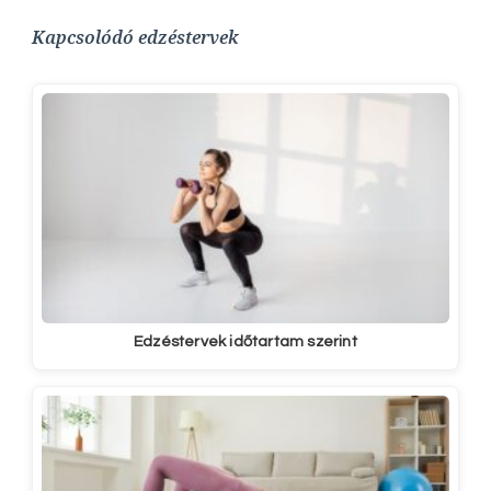
Kapcsolódó edzéstervek
Edzéstervek időtartam szerint