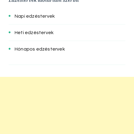
Edzéstervek időtartam szerint
Napi edzéstervek
Heti edzéstervek
Hónapos edzéstervek