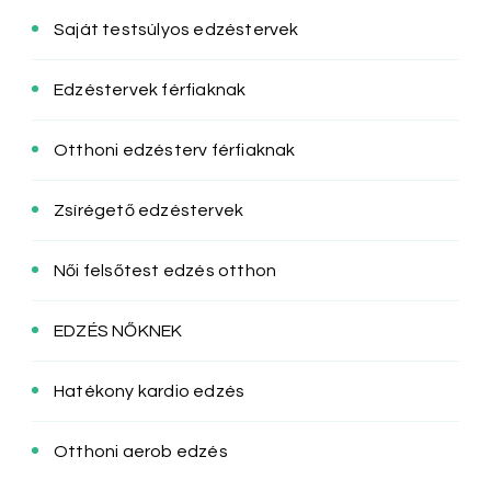
Saját testsúlyos edzéstervek
Edzéstervek férfiaknak
Otthoni edzésterv férfiaknak
Zsírégető edzéstervek
Női felsőtest edzés otthon
EDZÉS NŐKNEK
Hatékony kardio edzés
Otthoni aerob edzés