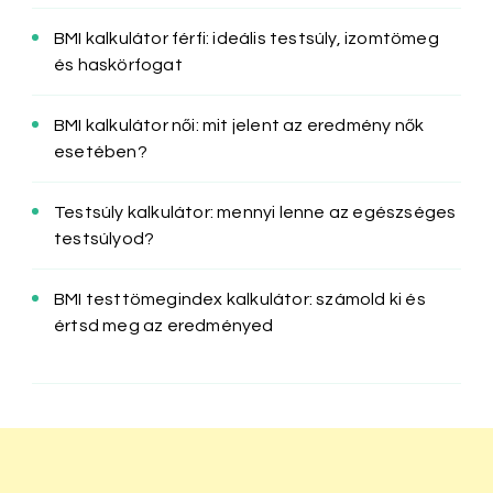
BMI kalkulátor férfi: ideális testsúly, izomtömeg
és haskörfogat
BMI kalkulátor női: mit jelent az eredmény nők
esetében?
Testsúly kalkulátor: mennyi lenne az egészséges
testsúlyod?
BMI testtömegindex kalkulátor: számold ki és
értsd meg az eredményed