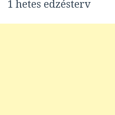
1 hetes edzésterv