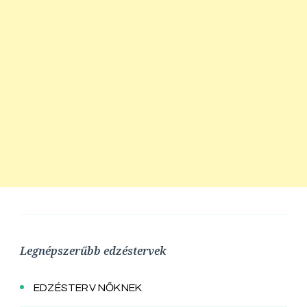
Legnépszerűbb edzéstervek
EDZÉSTERV NŐKNEK