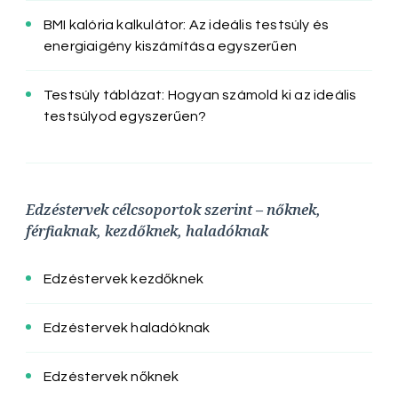
BMI kalória kalkulátor: Az ideális testsúly és
energiaigény kiszámítása egyszerűen
Testsúly táblázat: Hogyan számold ki az ideális
testsúlyod egyszerűen?
Edzéstervek célcsoportok szerint – nőknek,
férfiaknak, kezdőknek, haladóknak
Edzéstervek kezdőknek
Edzéstervek haladóknak
Edzéstervek nőknek