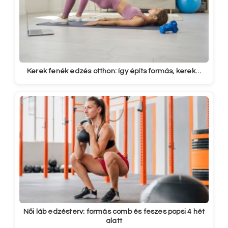
Kerek fenék edzés otthon: így építs formás, kerek…
Női láb edzésterv: formás comb és feszes popsi 4 hét
alatt