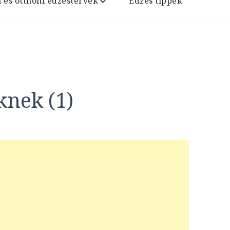
i és otthoni edzéstervek
Edzés tippek
knek (1)