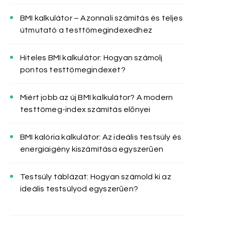
BMI kalkulátor – Azonnali számítás és teljes
útmutató a testtömegindexedhez
Hiteles BMI kalkulátor: Hogyan számolj
pontos testtömegindexet?
Miért jobb az új BMI kalkulátor? A modern
testtömeg-index számítás előnyei
BMI kalória kalkulátor: Az ideális testsúly és
energiaigény kiszámítása egyszerűen
Testsúly táblázat: Hogyan számold ki az
ideális testsúlyod egyszerűen?