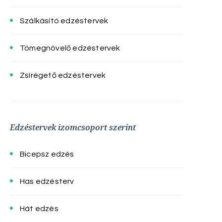
Szálkásító edzéstervek
Tömegnövelő edzéstervek
Zsírégető edzéstervek
Edzéstervek izomcsoport szerint
Bicepsz edzés
Has edzésterv
Hát edzés