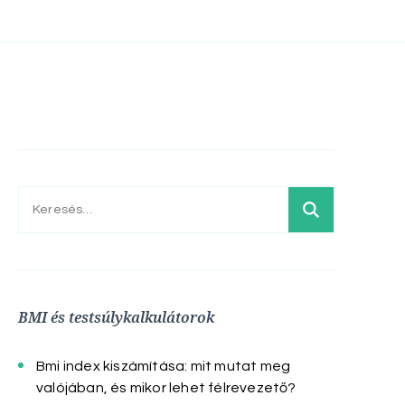
Keresés:
BMI és testsúlykalkulátorok
Bmi index kiszámítása: mit mutat meg
valójában, és mikor lehet félrevezető?