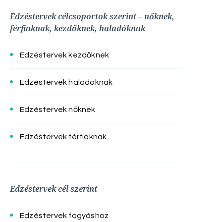
Edzéstervek célcsoportok szerint – nőknek,
férfiaknak, kezdőknek, haladóknak
Edzéstervek kezdőknek
Edzéstervek haladóknak
Edzéstervek nőknek
Edzéstervek férfiaknak
Edzéstervek cél szerint
Edzéstervek fogyáshoz