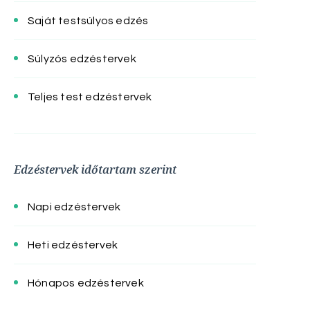
Saját testsúlyos edzés
Súlyzós edzéstervek
Teljes test edzéstervek
Edzéstervek időtartam szerint
Napi edzéstervek
Heti edzéstervek
Hónapos edzéstervek