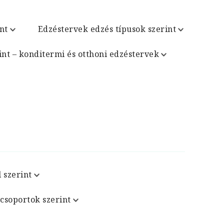
nt
Edzéstervek edzés típusok szerint
int – konditermi és otthoni edzéstervek
 szerint
csoportok szerint