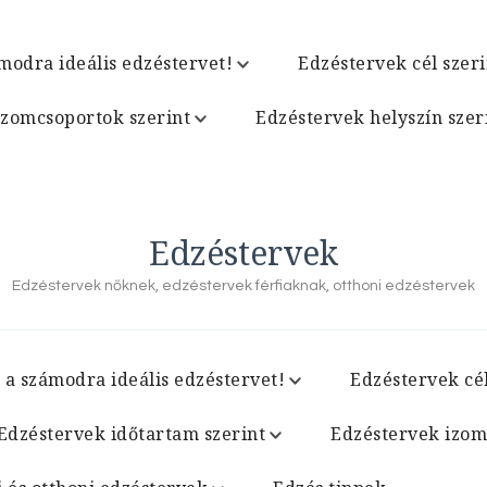
modra ideális edzéstervet!
Edzéstervek cél szeri
izomcsoportok szerint
Edzéstervek helyszín szer
Edzéstervek
Edzéstervek nőknek, edzéstervek férfiaknak, otthoni edzéstervek
 a számodra ideális edzéstervet!
Edzéstervek cél
Edzéstervek időtartam szerint
Edzéstervek izom