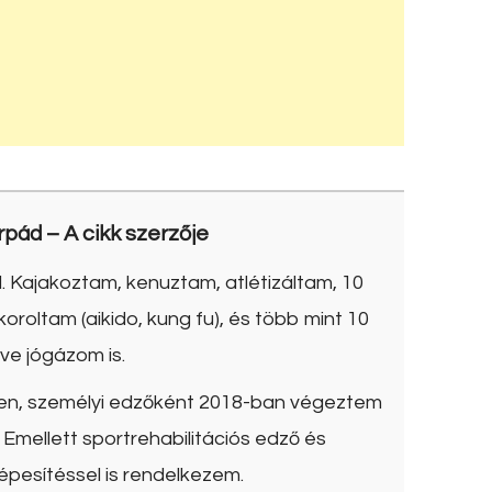
rpád
– A cikk szerzője
. Kajakoztam, kenuztam, atlétizáltam, 10
roltam (aikido, kung fu), és több mint 10
ve jógázom is.
ben, személyi edzőként 2018-ban végeztem
Emellett sportrehabilitációs edző és
épesítéssel is rendelkezem.