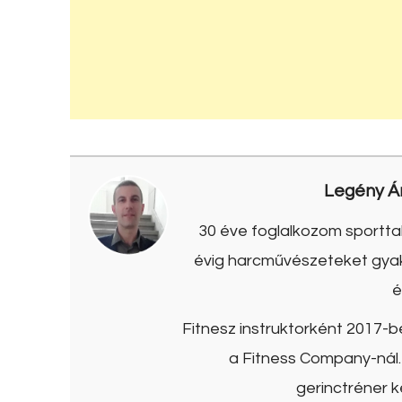
Legény Á
30 éve foglalkozom sporttal
évig harcművészeteket gyako
é
Fitnesz instruktorként 2017-
a Fitness Company-nál. 
gerinctréner k