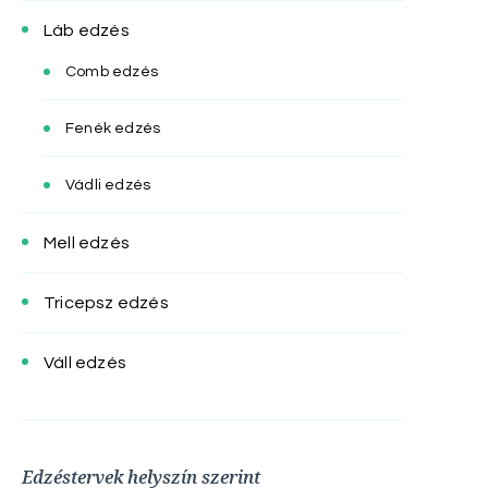
Láb edzés
Comb edzés
Fenék edzés
Vádli edzés
Mell edzés
Tricepsz edzés
Váll edzés
Edzéstervek helyszín szerint