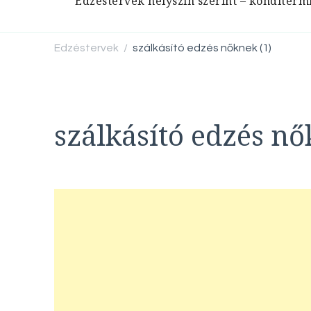
Edzéstervek helyszín szerint – konditerm
Edzéstervek
szálkásító edzés nőknek (1)
/
szálkásító edzés nő