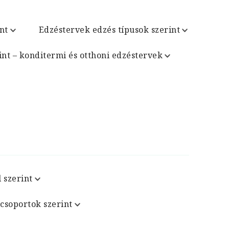
nt
Edzéstervek edzés típusok szerint
int – konditermi és otthoni edzéstervek
 szerint
csoportok szerint