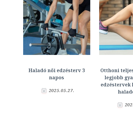
Haladó női edzésterv 3
Otthoni telje
napos
legjobb gya
edzéstervek 
2025.05.27.
halad
202