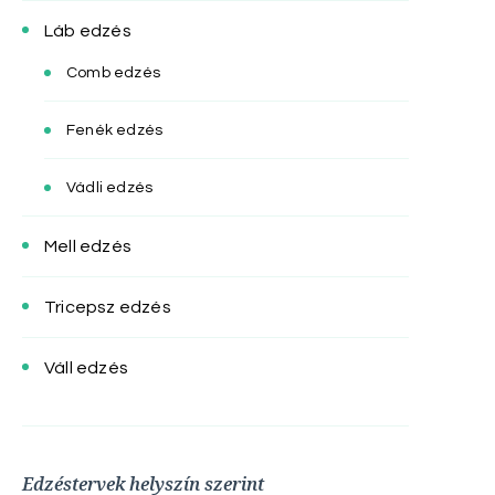
Láb edzés
Comb edzés
Fenék edzés
Vádli edzés
Mell edzés
Tricepsz edzés
Váll edzés
Edzéstervek helyszín szerint