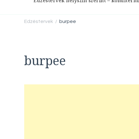
Edzéstervek helyszín szerint – konditerm
Edzéstervek
burpee
/
burpee