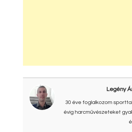
Legény Á
30 éve foglalkozom sporttal
évig harcművészeteket gyako
é