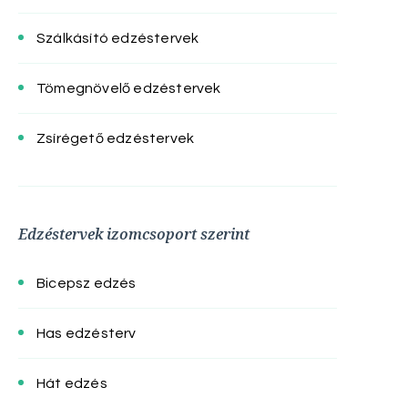
Szálkásító edzéstervek
Tömegnövelő edzéstervek
Zsírégető edzéstervek
Edzéstervek izomcsoport szerint
Bicepsz edzés
Has edzésterv
Hát edzés