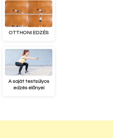
OTTHONI EDZÉS
A saját testsúlyos
edzés előnyei