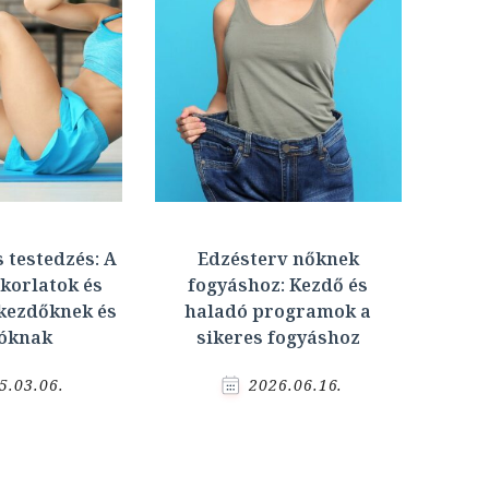
s testedzés: A
Edzésterv nőknek
korlatok és
fogyáshoz: Kezdő és
kezdőknek és
haladó programok a
óknak
sikeres fogyáshoz
5.03.06.
2026.06.16.