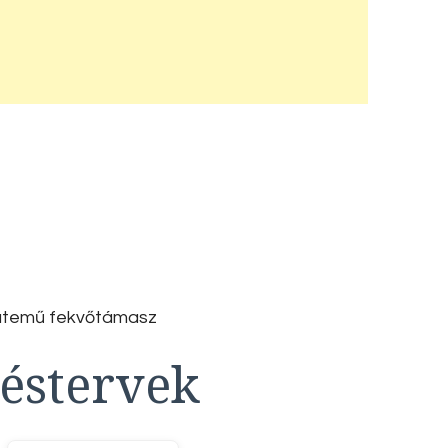
yütemű fekvőtámasz
éstervek