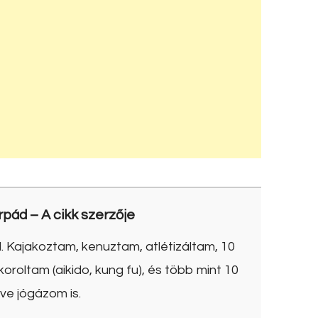
rpád
– A cikk szerzője
. Kajakoztam, kenuztam, atlétizáltam, 10
roltam (aikido, kung fu), és több mint 10
ve jógázom is.