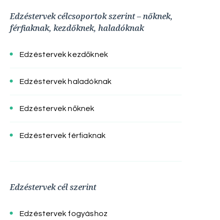
Edzéstervek célcsoportok szerint – nőknek,
férfiaknak, kezdőknek, haladóknak
Edzéstervek kezdőknek
Edzéstervek haladóknak
Edzéstervek nőknek
Edzéstervek férfiaknak
Edzéstervek cél szerint
Edzéstervek fogyáshoz