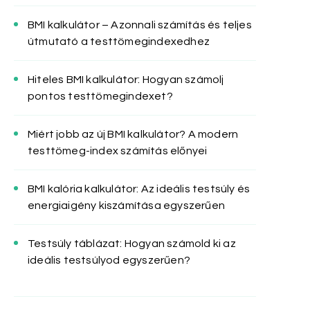
BMI kalkulátor – Azonnali számítás és teljes
útmutató a testtömegindexedhez
Hiteles BMI kalkulátor: Hogyan számolj
pontos testtömegindexet?
Miért jobb az új BMI kalkulátor? A modern
testtömeg-index számítás előnyei
BMI kalória kalkulátor: Az ideális testsúly és
energiaigény kiszámítása egyszerűen
Testsúly táblázat: Hogyan számold ki az
ideális testsúlyod egyszerűen?