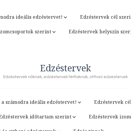
modra ideális edzéstervet!
Edzéstervek cél szeri
izomcsoportok szerint
Edzéstervek helyszín szer
Edzéstervek
Edzéstervek nőknek, edzéstervek férfiaknak, otthoni edzéstervek
 a számodra ideális edzéstervet!
Edzéstervek cél
Edzéstervek időtartam szerint
Edzéstervek izom