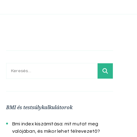
Keresés:
BMI és testsúlykalkulátorok
Bmi index kiszámítása: mit mutat meg
valójában, és mikor lehet félrevezető?