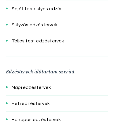
Saját testsúlyos edzés
Súlyzós edzéstervek
Teljes test edzéstervek
Edzéstervek időtartam szerint
Napi edzéstervek
Heti edzéstervek
Hónapos edzéstervek