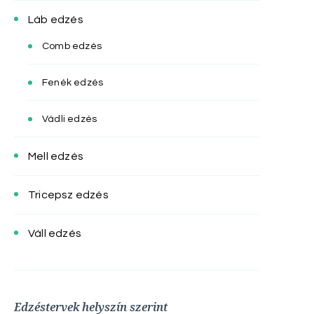
Láb edzés
Comb edzés
Fenék edzés
Vádli edzés
Mell edzés
Tricepsz edzés
Váll edzés
Edzéstervek helyszín szerint