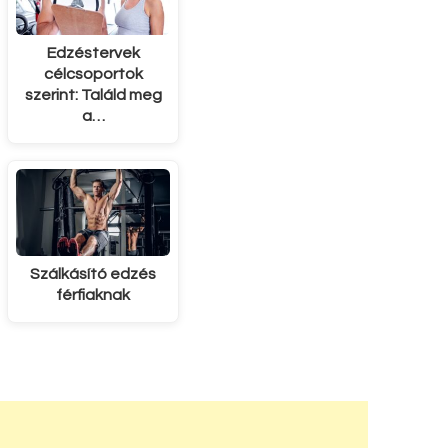
Edzéstervek
célcsoportok
szerint: Találd meg
a…
Szálkásító edzés
férfiaknak