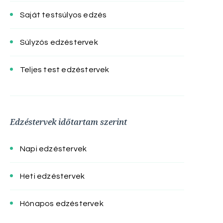
Saját testsúlyos edzés
Súlyzós edzéstervek
Teljes test edzéstervek
Edzéstervek időtartam szerint
Napi edzéstervek
Heti edzéstervek
Hónapos edzéstervek