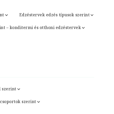
nt
Edzéstervek edzés típusok szerint
int – konditermi és otthoni edzéstervek
 szerint
csoportok szerint