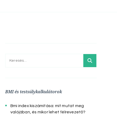
Keresés:
BMI és testsúlykalkulátorok
Bmi index kiszámítása: mit mutat meg
valójában, és mikor lehet félrevezető?