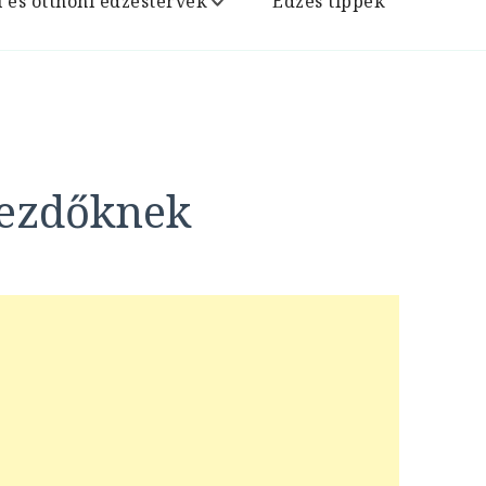
i és otthoni edzéstervek
Edzés tippek
kezdőknek