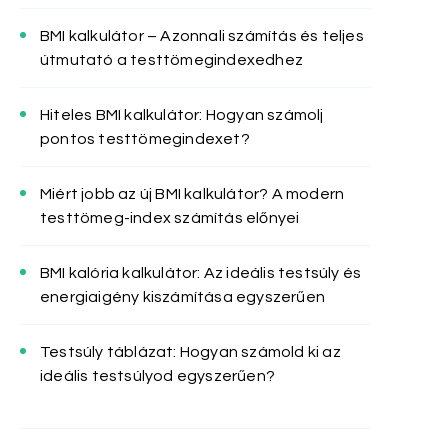
BMI kalkulátor – Azonnali számítás és teljes
útmutató a testtömegindexedhez
Hiteles BMI kalkulátor: Hogyan számolj
pontos testtömegindexet?
Miért jobb az új BMI kalkulátor? A modern
testtömeg-index számítás előnyei
BMI kalória kalkulátor: Az ideális testsúly és
energiaigény kiszámítása egyszerűen
Testsúly táblázat: Hogyan számold ki az
ideális testsúlyod egyszerűen?