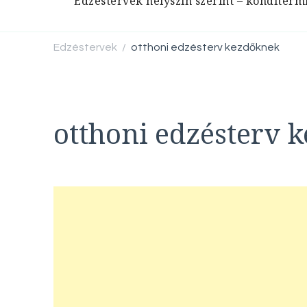
Edzéstervek helyszín szerint – konditerm
Edzéstervek
otthoni edzésterv kezdőknek
/
otthoni edzésterv 