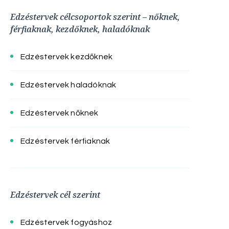
Edzéstervek célcsoportok szerint – nőknek,
férfiaknak, kezdőknek, haladóknak
Edzéstervek kezdőknek
Edzéstervek haladóknak
Edzéstervek nőknek
Edzéstervek férfiaknak
Edzéstervek cél szerint
Edzéstervek fogyáshoz