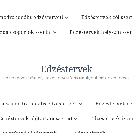
modra ideális edzéstervet!
Edzéstervek cél szeri
izomcsoportok szerint
Edzéstervek helyszín szer
Edzéstervek
Edzéstervek nőknek, edzéstervek férfiaknak, otthoni edzéstervek
 a számodra ideális edzéstervet!
Edzéstervek cél
Edzéstervek időtartam szerint
Edzéstervek izom