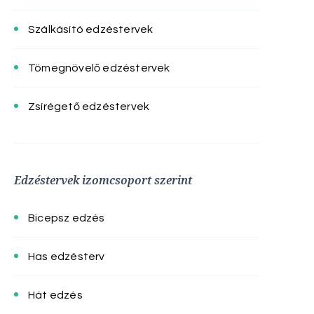
Szálkásító edzéstervek
Tömegnövelő edzéstervek
Zsírégető edzéstervek
Edzéstervek izomcsoport szerint
Bicepsz edzés
Has edzésterv
Hát edzés