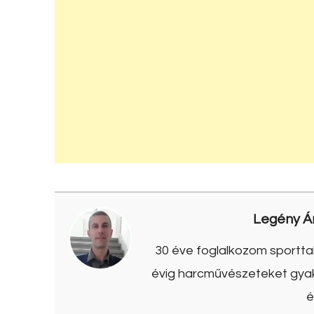
Legény Á
30 éve foglalkozom sporttal
évig harcművészeteket gyako
é