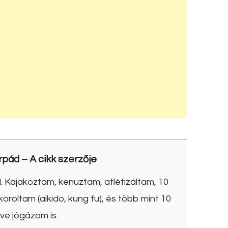
rpád
– A cikk szerzője
. Kajakoztam, kenuztam, atlétizáltam, 10
roltam (aikido, kung fu), és több mint 10
ve jógázom is.