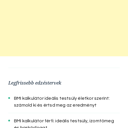
Legfrissebb edzéstervek
BMI kalkulátor ideális testsúly életkor szerint:
számold ki és értsd meg az eredményt
BMI kalkulátor férfi: ideális testsúly, izomtömeg
és haskörfogat