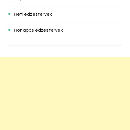
Heti edzéstervek
Hónapos edzéstervek