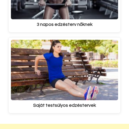
3 napos edzésterv nőknek
Saját testsúlyos edzéstervek