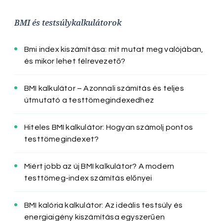
BMI és testsúlykalkulátorok
Bmi index kiszámítása: mit mutat meg valójában,
és mikor lehet félrevezető?
BMI kalkulátor – Azonnali számítás és teljes
útmutató a testtömegindexedhez
Hiteles BMI kalkulátor: Hogyan számolj pontos
testtömegindexet?
Miért jobb az új BMI kalkulátor? A modern
testtömeg-index számítás előnyei
BMI kalória kalkulátor: Az ideális testsúly és
energiaigény kiszámítása egyszerűen