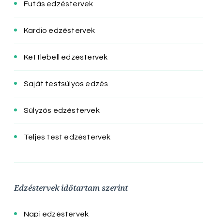
Futás edzéstervek
Kardio edzéstervek
Kettlebell edzéstervek
Saját testsúlyos edzés
Súlyzós edzéstervek
Teljes test edzéstervek
Edzéstervek időtartam szerint
Napi edzéstervek