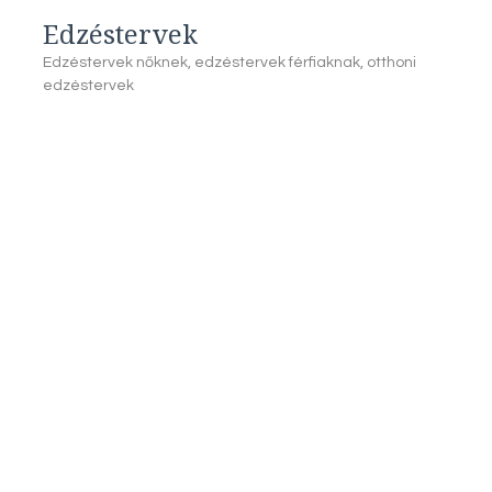
Edzéstervek
Edzéstervek nőknek, edzéstervek férfiaknak, otthoni
edzéstervek