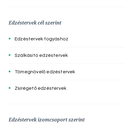
Edzéstervek cél szerint
Edzéstervek fogyáshoz
Szálkásító edzéstervek
Tömegnövelő edzéstervek
Zsírégető edzéstervek
Edzéstervek izomcsoport szerint