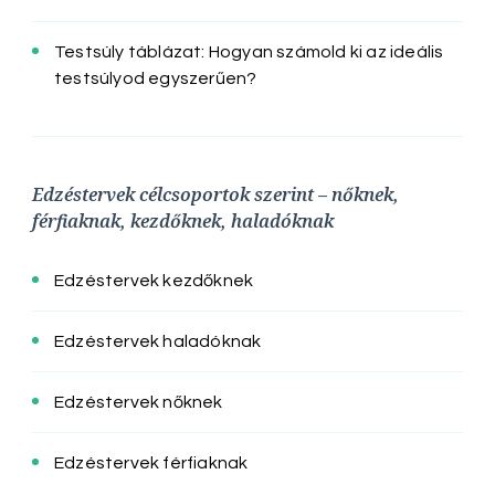
Testsúly táblázat: Hogyan számold ki az ideális
testsúlyod egyszerűen?
Edzéstervek célcsoportok szerint – nőknek,
férfiaknak, kezdőknek, haladóknak
Edzéstervek kezdőknek
Edzéstervek haladóknak
Edzéstervek nőknek
Edzéstervek férfiaknak