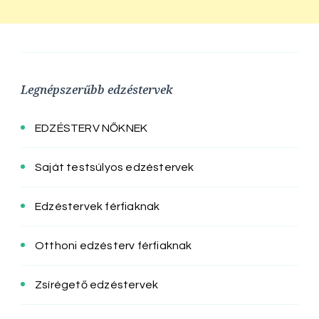
Legnépszerűbb edzéstervek
EDZÉSTERV NŐKNEK
Saját testsúlyos edzéstervek
Edzéstervek férfiaknak
Otthoni edzésterv férfiaknak
Zsírégető edzéstervek