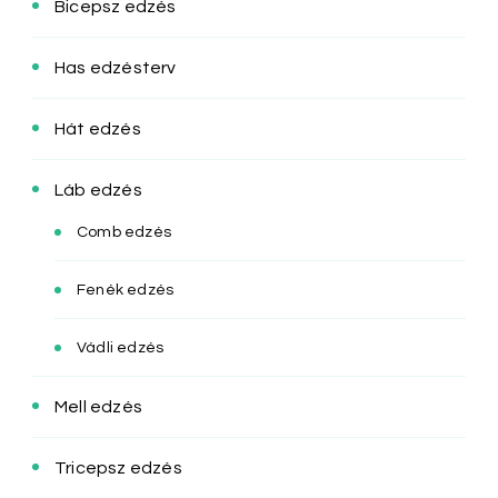
Bicepsz edzés
Has edzésterv
Hát edzés
Láb edzés
Comb edzés
Fenék edzés
Vádli edzés
Mell edzés
Tricepsz edzés