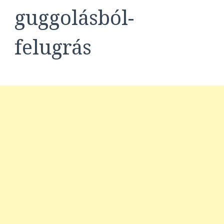
guggolásból-
felugrás