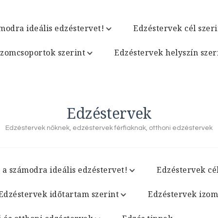
modra ideális edzéstervet!
Edzéstervek cél szeri
izomcsoportok szerint
Edzéstervek helyszín szer
Edzéstervek
Edzéstervek nőknek, edzéstervek férfiaknak, otthoni edzéstervek
 a számodra ideális edzéstervet!
Edzéstervek cél
Edzéstervek időtartam szerint
Edzéstervek izom