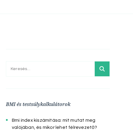
Keresés:
BMI és testsúlykalkulátorok
Bmi index kiszámítása: mit mutat meg
valójában, és mikor lehet félrevezető?