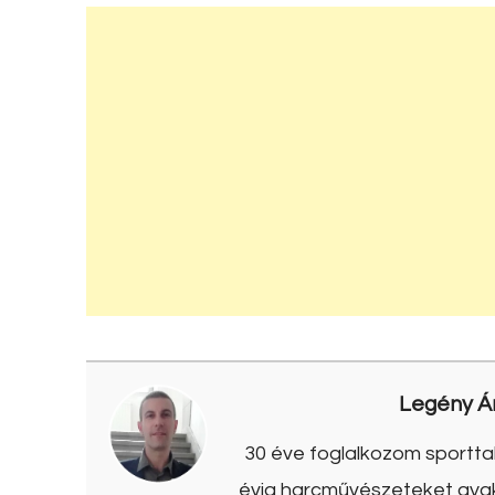
Legény Á
30 éve foglalkozom sporttal
évig harcművészeteket gyako