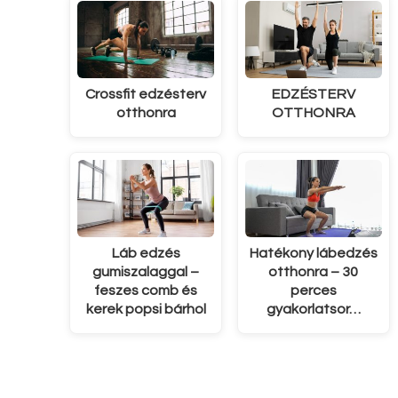
Crossfit edzésterv
EDZÉSTERV
otthonra
OTTHONRA
Láb edzés
Hatékony lábedzés
gumiszalaggal –
otthonra – 30
feszes comb és
perces
kerek popsi bárhol
gyakorlatsor…