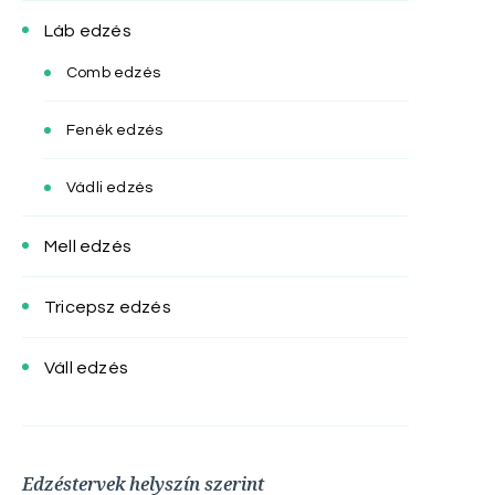
Láb edzés
Comb edzés
Fenék edzés
Vádli edzés
Mell edzés
Tricepsz edzés
Váll edzés
Edzéstervek helyszín szerint