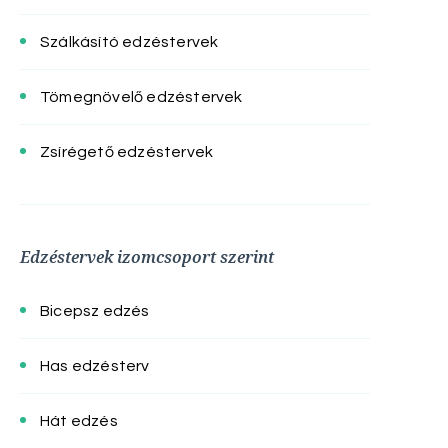
Szálkásító edzéstervek
Tömegnövelő edzéstervek
Zsírégető edzéstervek
Edzéstervek izomcsoport szerint
Bicepsz edzés
Has edzésterv
Hát edzés