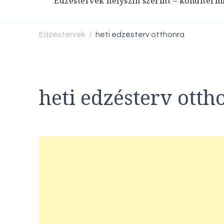
Edzéstervek helyszín szerint – konditerm
Edzéstervek
heti edzésterv otthonra
/
heti edzésterv otth