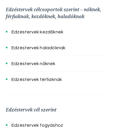
Edzéstervek célcsoportok szerint – nőknek,
férfiaknak, kezdőknek, haladóknak
Edzéstervek kezdőknek
Edzéstervek haladóknak
Edzéstervek nőknek
Edzéstervek férfiaknak
Edzéstervek cél szerint
Edzéstervek fogyáshoz