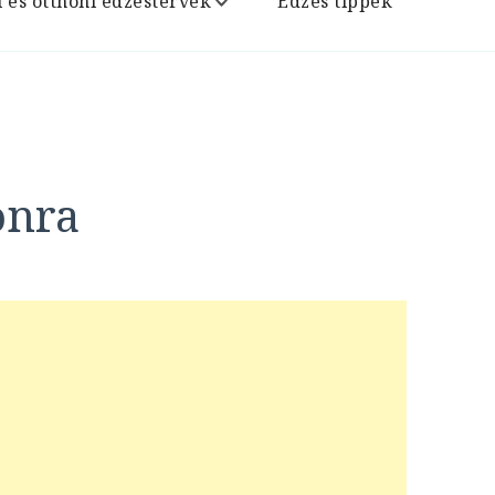
i és otthoni edzéstervek
Edzés tippek
onra