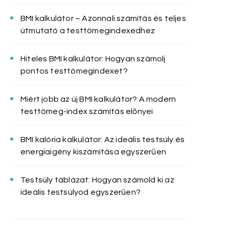
BMI kalkulátor – Azonnali számítás és teljes
útmutató a testtömegindexedhez
Hiteles BMI kalkulátor: Hogyan számolj
pontos testtömegindexet?
Miért jobb az új BMI kalkulátor? A modern
testtömeg-index számítás előnyei
BMI kalória kalkulátor: Az ideális testsúly és
energiaigény kiszámítása egyszerűen
Testsúly táblázat: Hogyan számold ki az
ideális testsúlyod egyszerűen?