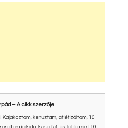
rpád
– A cikk szerzője
. Kajakoztam, kenuztam, atlétizáltam, 10
roltam (aikido, kung fu), és több mint 10