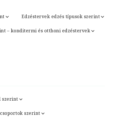
nt
Edzéstervek edzés típusok szerint
int – konditermi és otthoni edzéstervek
 szerint
csoportok szerint