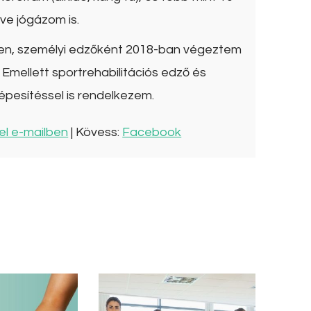
ve jógázom is.
ben, személyi edzőként 2018-ban végeztem
Emellett sportrehabilitációs edző és
épesítéssel is rendelkezem.
el e-mailben
| Kövess:
Facebook