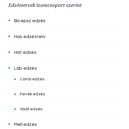
Edzéstervek izomcsoport szerint
Bicepsz edzés
Has edzésterv
Hát edzés
Láb edzés
Comb edzés
Fenék edzés
Vádli edzés
Mell edzés