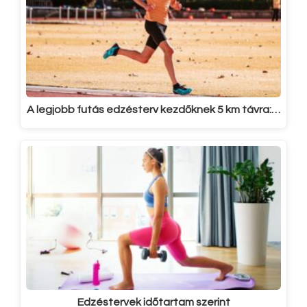
A legjobb futás edzésterv kezdőknek 5 km távra:…
Edzéstervek időtartam szerint