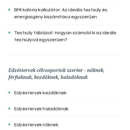
BMI kalória kalkulátor: Az ideális testsúly és
energiaigény kiszámítása egyszerűen
Testsúly táblázat: Hogyan számold ki az ideális
testsúlyod egyszerűen?
Edzéstervek célcsoportok szerint – nőknek,
férfiaknak, kezdőknek, haladóknak
Edzéstervek kezdőknek
Edzéstervek haladóknak
Edzéstervek nőknek