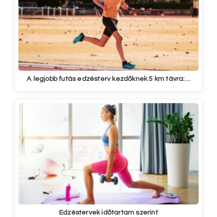
A legjobb futás edzésterv kezdőknek 5 km távra:…
Edzéstervek időtartam szerint