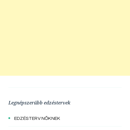
Legnépszerűbb edzéstervek
EDZÉSTERV NŐKNEK