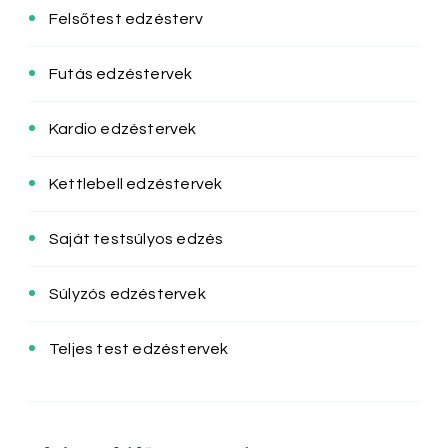
Felsőtest edzésterv
Futás edzéstervek
Kardio edzéstervek
Kettlebell edzéstervek
Saját testsúlyos edzés
Súlyzós edzéstervek
Teljes test edzéstervek