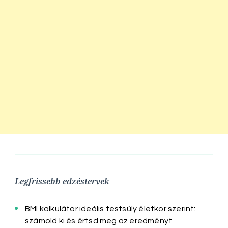
Legfrissebb edzéstervek
BMI kalkulátor ideális testsúly életkor szerint:
számold ki és értsd meg az eredményt