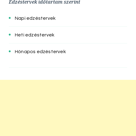
Edzéstervek időtartam szerint
Napi edzéstervek
Heti edzéstervek
Hónapos edzéstervek