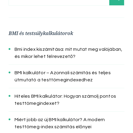
BMI és testsúlykalkulátorok
Bmi index kiszámítása: mit mutat meg valójában,
és mikor lehet félrevezető?
BMI kalkulátor – Azonnali számítás és teljes
útmutató a testtömegindexedhez
Hiteles BMI kalkulátor: Hogyan számolj pontos
testtömegindexet?
Miért jobb az új BMI kalkulátor? A modern
testtömeg-index számítás előnyei