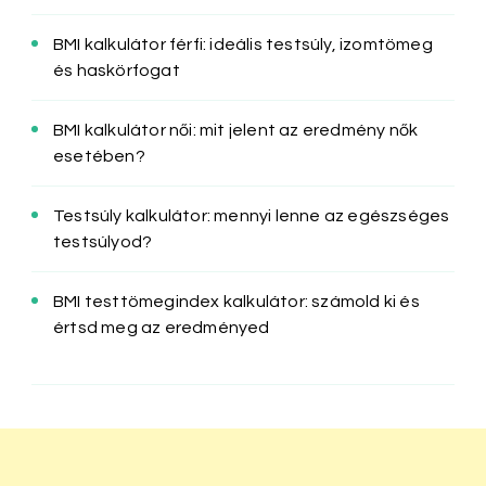
BMI kalkulátor férfi: ideális testsúly, izomtömeg
és haskörfogat
BMI kalkulátor női: mit jelent az eredmény nők
esetében?
Testsúly kalkulátor: mennyi lenne az egészséges
testsúlyod?
BMI testtömegindex kalkulátor: számold ki és
értsd meg az eredményed