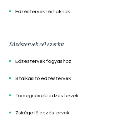
Edzéstervek férfiaknak
Edzéstervek cél szerint
Edzéstervek fogyáshoz
Szálkásító edzéstervek
Tömegnövelő edzéstervek
Zsírégető edzéstervek