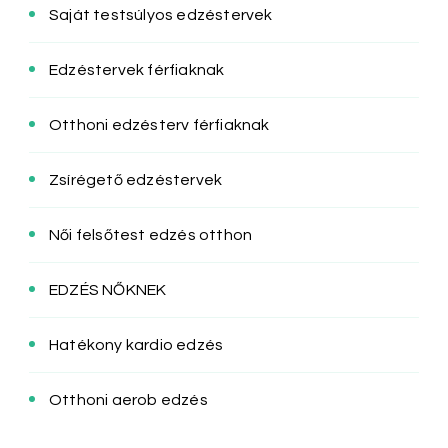
Saját testsúlyos edzéstervek
Edzéstervek férfiaknak
Otthoni edzésterv férfiaknak
Zsírégető edzéstervek
Női felsőtest edzés otthon
EDZÉS NŐKNEK
Hatékony kardio edzés
Otthoni aerob edzés