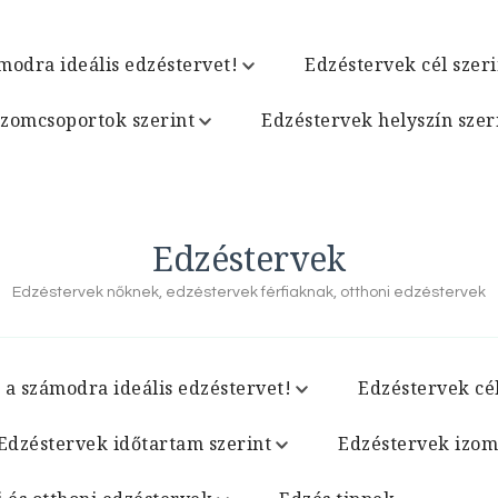
modra ideális edzéstervet!
Edzéstervek cél szeri
izomcsoportok szerint
Edzéstervek helyszín szer
Edzéstervek
Edzéstervek nőknek, edzéstervek férfiaknak, otthoni edzéstervek
 a számodra ideális edzéstervet!
Edzéstervek cél
Edzéstervek időtartam szerint
Edzéstervek izom