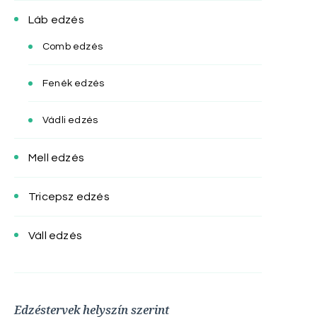
Láb edzés
Comb edzés
Fenék edzés
Vádli edzés
Mell edzés
Tricepsz edzés
Váll edzés
Edzéstervek helyszín szerint