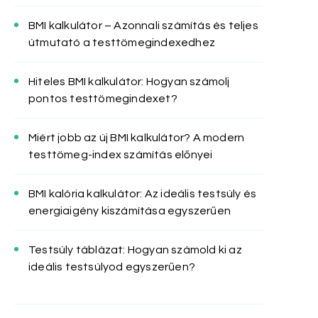
BMI kalkulátor – Azonnali számítás és teljes
útmutató a testtömegindexedhez
Hiteles BMI kalkulátor: Hogyan számolj
pontos testtömegindexet?
Miért jobb az új BMI kalkulátor? A modern
testtömeg-index számítás előnyei
BMI kalória kalkulátor: Az ideális testsúly és
energiaigény kiszámítása egyszerűen
Testsúly táblázat: Hogyan számold ki az
ideális testsúlyod egyszerűen?