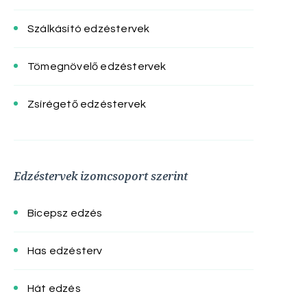
Szálkásító edzéstervek
Tömegnövelő edzéstervek
Zsírégető edzéstervek
Edzéstervek izomcsoport szerint
Bicepsz edzés
Has edzésterv
Hát edzés