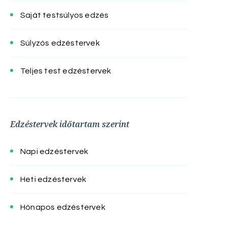
Saját testsúlyos edzés
Súlyzós edzéstervek
Teljes test edzéstervek
Edzéstervek időtartam szerint
Napi edzéstervek
Heti edzéstervek
Hónapos edzéstervek