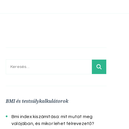
Keresés:
BMI és testsúlykalkulátorok
Bmi index kiszámítása: mit mutat meg
valójában, és mikor lehet félrevezető?