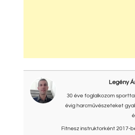
Legény Á
30 éve foglalkozom sporttal
évig harcművészeteket gyako
é
Fitnesz instruktorként 2017-