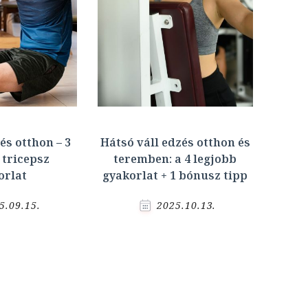
és otthon – 3
Hátsó váll edzés otthon és
 tricepsz
teremben: a 4 legjobb
orlat
gyakorlat + 1 bónusz tipp
5.09.15.
2025.10.13.