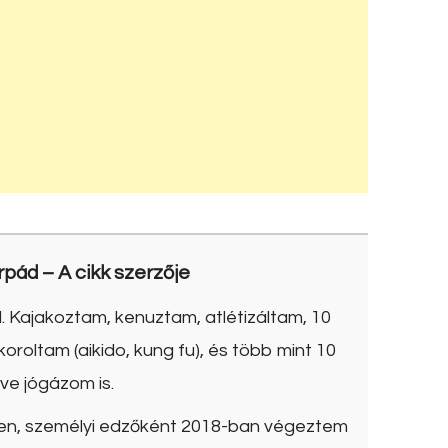
rpád
– A cikk szerzője
. Kajakoztam, kenuztam, atlétizáltam, 10
roltam (aikido, kung fu), és több mint 10
ve jógázom is.
ben, személyi edzőként 2018-ban végeztem