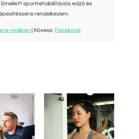
Emellett sportrehabilitációs edző és
épesítéssel is rendelkezem.
el e-mailben
| Kövess:
Facebook