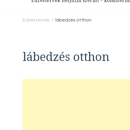
Edzéstervek helyszín szerint – konditerm
Edzéstervek
lábedzés otthon
/
lábedzés otthon