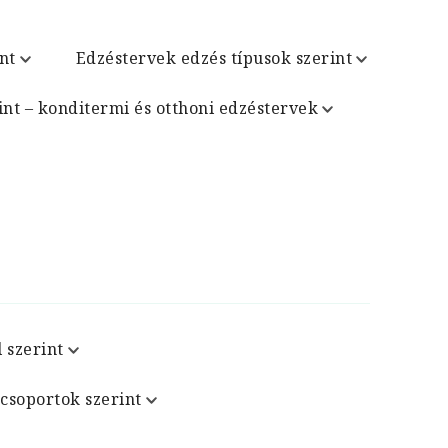
nt
Edzéstervek edzés típusok szerint
int – konditermi és otthoni edzéstervek
 szerint
csoportok szerint