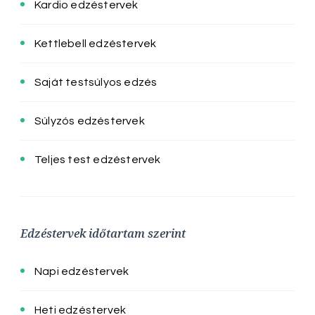
Kardio edzéstervek
Kettlebell edzéstervek
Saját testsúlyos edzés
Súlyzós edzéstervek
Teljes test edzéstervek
Edzéstervek időtartam szerint
Napi edzéstervek
Heti edzéstervek