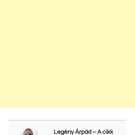
Legény Árpád
– A cikk