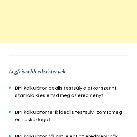
Legfrissebb edzéstervek
BMI kalkulátor ideális testsúly életkor szerint:
számold ki és értsd meg az eredményt
BMI kalkulátor férfi: ideális testsúly, izomtömeg
és haskörfogat
BMI kalkulátor női: mit jelent az eredmény nők