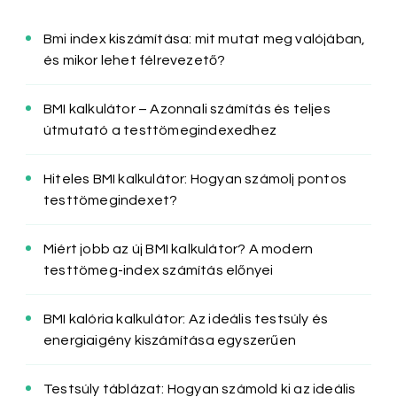
Bmi index kiszámítása: mit mutat meg valójában,
és mikor lehet félrevezető?
BMI kalkulátor – Azonnali számítás és teljes
útmutató a testtömegindexedhez
Hiteles BMI kalkulátor: Hogyan számolj pontos
testtömegindexet?
Miért jobb az új BMI kalkulátor? A modern
testtömeg-index számítás előnyei
BMI kalória kalkulátor: Az ideális testsúly és
energiaigény kiszámítása egyszerűen
Testsúly táblázat: Hogyan számold ki az ideális