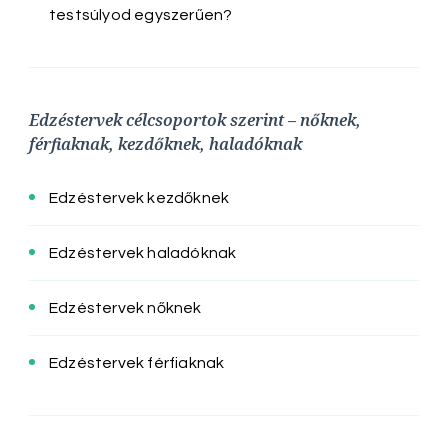
testsúlyod egyszerűen?
Edzéstervek célcsoportok szerint – nőknek,
férfiaknak, kezdőknek, haladóknak
Edzéstervek kezdőknek
Edzéstervek haladóknak
Edzéstervek nőknek
Edzéstervek férfiaknak