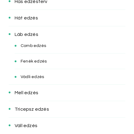
Has edzésterv
Hát edzés
Láb edzés
Comb edzés
Fenék edzés
Vádli edzés
Mell edzés
Tricepsz edzés
Váll edzés