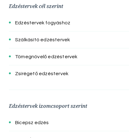
Edzéstervek cél szerint
Edzéstervek fogyáshoz
Szálkásító edzéstervek
Tömegnövelő edzéstervek
Zsírégető edzéstervek
Edzéstervek izomcsoport szerint
Bicepsz edzés