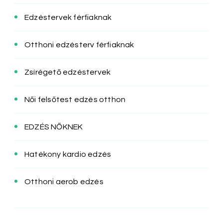
Edzéstervek férfiaknak
Otthoni edzésterv férfiaknak
Zsírégető edzéstervek
Női felsőtest edzés otthon
EDZÉS NŐKNEK
Hatékony kardio edzés
Otthoni aerob edzés