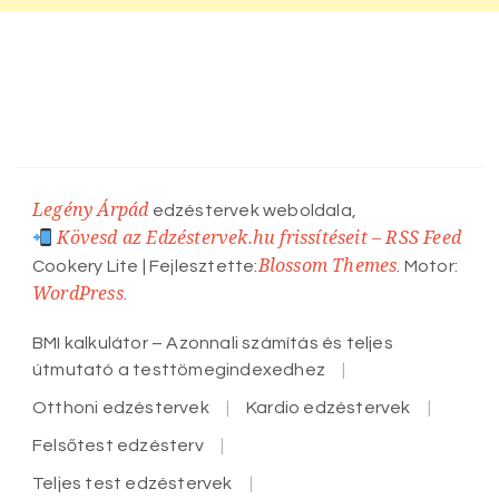
Legény Árpád
edzéstervek weboldala,
Kövesd az Edzéstervek.hu frissítéseit – RSS Feed
Blossom Themes
Cookery Lite | Fejlesztette:
. Motor:
WordPress
.
BMI kalkulátor – Azonnali számítás és teljes
útmutató a testtömegindexedhez
Otthoni edzéstervek
Kardio edzéstervek
Felsőtest edzésterv
Teljes test edzéstervek