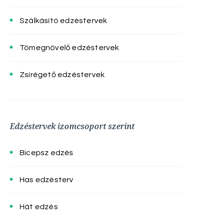
Szálkásító edzéstervek
Tömegnövelő edzéstervek
Zsírégető edzéstervek
Edzéstervek izomcsoport szerint
Bicepsz edzés
Has edzésterv
Hát edzés