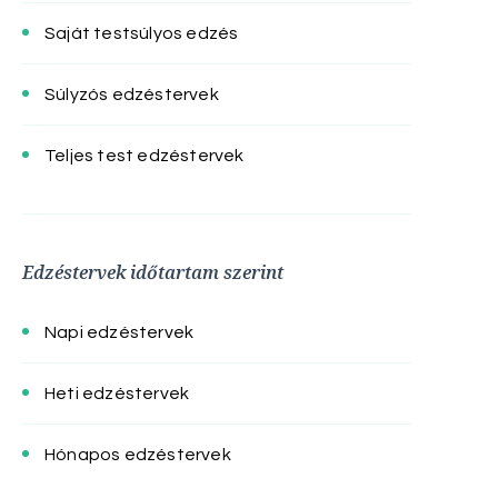
Saját testsúlyos edzés
Súlyzós edzéstervek
Teljes test edzéstervek
Edzéstervek időtartam szerint
Napi edzéstervek
Heti edzéstervek
Hónapos edzéstervek