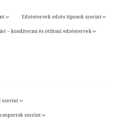
nt
Edzéstervek edzés típusok szerint
int – konditermi és otthoni edzéstervek
 szerint
csoportok szerint