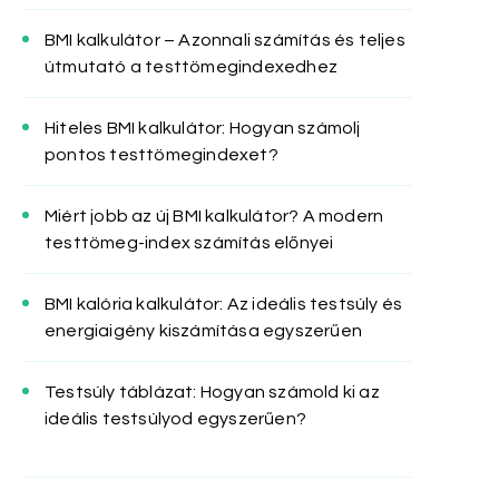
BMI kalkulátor – Azonnali számítás és teljes
útmutató a testtömegindexedhez
Hiteles BMI kalkulátor: Hogyan számolj
pontos testtömegindexet?
Miért jobb az új BMI kalkulátor? A modern
testtömeg-index számítás előnyei
BMI kalória kalkulátor: Az ideális testsúly és
energiaigény kiszámítása egyszerűen
Testsúly táblázat: Hogyan számold ki az
ideális testsúlyod egyszerűen?