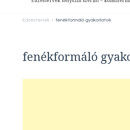
Edzéstervek helyszín szerint – konditerm
Edzéstervek
fenékformáló gyakorlatok
/
fenékformáló gyak