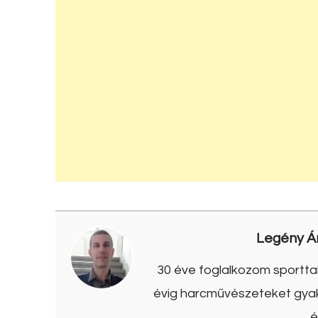
Legény Á
30 éve foglalkozom sporttal
évig harcművészeteket gyako
é