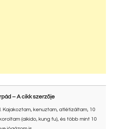
rpád
– A cikk szerzője
. Kajakoztam, kenuztam, atlétizáltam, 10
roltam (aikido, kung fu), és több mint 10
ve jógázom is.