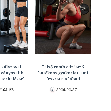
 súlyzóval:
Felső comb edzése: 5
átványosabb
hatékony gyakorlat, ami
t terheléssel
feszesíti a lábad
6.05.07.
2026.02.27.