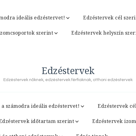
modra ideális edzéstervet!
Edzéstervek cél szeri
izomcsoportok szerint
Edzéstervek helyszín szer
Edzéstervek
Edzéstervek nőknek, edzéstervek férfiaknak, otthoni edzéstervek
 a számodra ideális edzéstervet!
Edzéstervek cél
Edzéstervek időtartam szerint
Edzéstervek izom