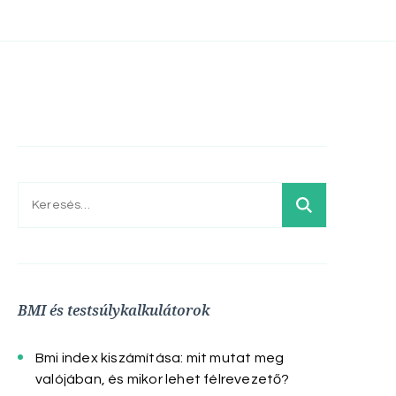
Keresés:
BMI és testsúlykalkulátorok
Bmi index kiszámítása: mit mutat meg
valójában, és mikor lehet félrevezető?