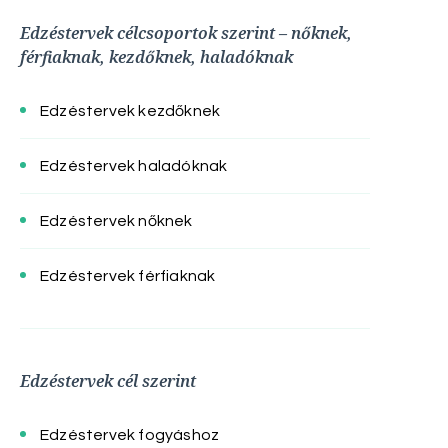
Edzéstervek célcsoportok szerint – nőknek,
férfiaknak, kezdőknek, haladóknak
Edzéstervek kezdőknek
Edzéstervek haladóknak
Edzéstervek nőknek
Edzéstervek férfiaknak
Edzéstervek cél szerint
Edzéstervek fogyáshoz