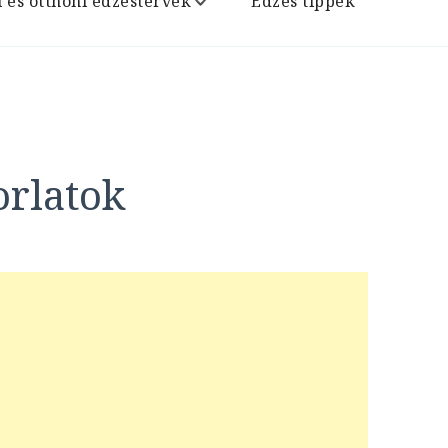
i és otthoni edzéstervek
Edzés tippek
orlatok