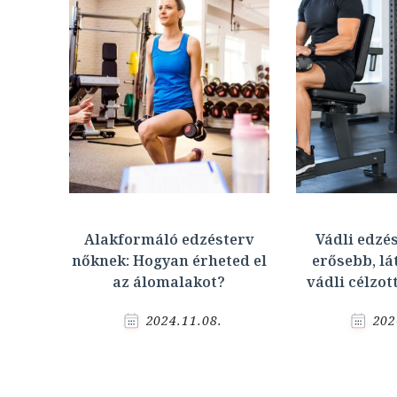
Alakformáló edzésterv
Vádli edzés
nőknek: Hogyan érheted el
erősebb, l
az álomalakot?
vádli célzot
2024.11.08.
202