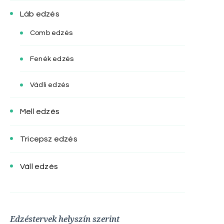
Láb edzés
Comb edzés
Fenék edzés
Vádli edzés
Mell edzés
Tricepsz edzés
Váll edzés
Edzéstervek helyszín szerint