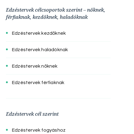
Edzéstervek célcsoportok szerint – nőknek,
férfiaknak, kezdőknek, haladóknak
Edzéstervek kezdőknek
Edzéstervek haladóknak
Edzéstervek nőknek
Edzéstervek férfiaknak
Edzéstervek cél szerint
Edzéstervek fogyáshoz