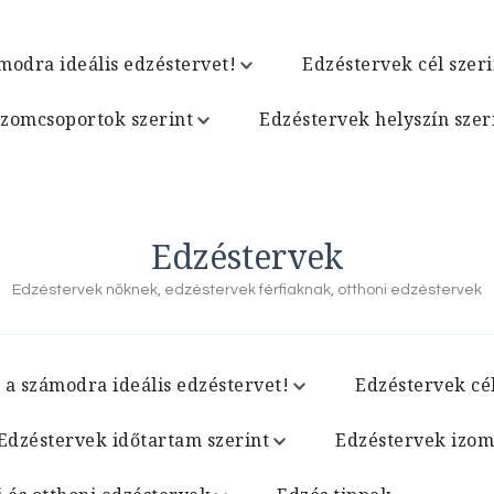
modra ideális edzéstervet!
Edzéstervek cél szeri
izomcsoportok szerint
Edzéstervek helyszín szer
Edzéstervek
Edzéstervek nőknek, edzéstervek férfiaknak, otthoni edzéstervek
 a számodra ideális edzéstervet!
Edzéstervek cél
Edzéstervek időtartam szerint
Edzéstervek izom