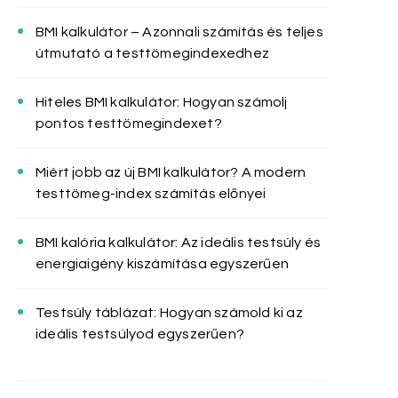
BMI kalkulátor – Azonnali számítás és teljes
útmutató a testtömegindexedhez
Hiteles BMI kalkulátor: Hogyan számolj
pontos testtömegindexet?
Miért jobb az új BMI kalkulátor? A modern
testtömeg-index számítás előnyei
BMI kalória kalkulátor: Az ideális testsúly és
energiaigény kiszámítása egyszerűen
Testsúly táblázat: Hogyan számold ki az
ideális testsúlyod egyszerűen?