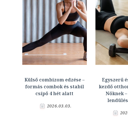
Külső combizom edzése –
Egyszerű é
formás combok és stabil
kezdő ottho
csípő 4 hét alatt
Nőknek –
lendülé
2026.03.03.
202