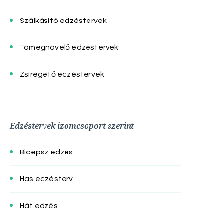
Szálkásító edzéstervek
Tömegnövelő edzéstervek
Zsírégető edzéstervek
Edzéstervek izomcsoport szerint
Bicepsz edzés
Has edzésterv
Hát edzés