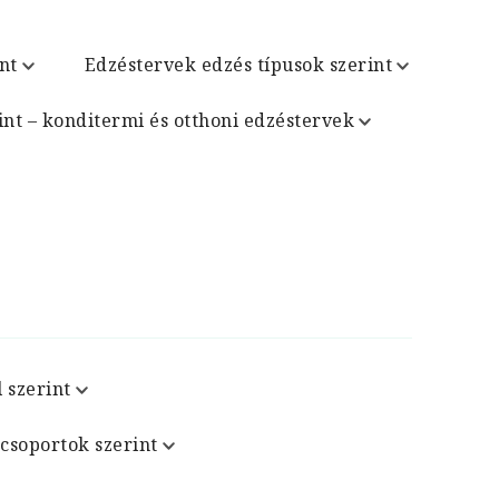
nt
Edzéstervek edzés típusok szerint
int – konditermi és otthoni edzéstervek
 szerint
csoportok szerint