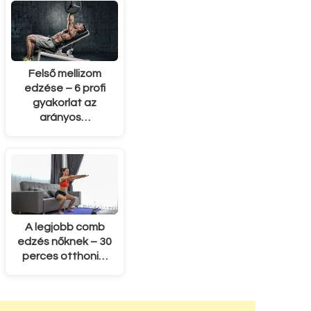
Felső mellizom
edzése – 6 profi
gyakorlat az
arányos…
A legjobb comb
edzés nőknek – 30
perces otthoni…