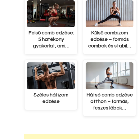
Felső comb edzése:
Külső combizom
5 hatékony
edzése – formás
gyakorlat, ami…
combok és stabil…
Széles hátizom
Hátsó comb edzése
edzése
otthon – formás,
feszes lábak…