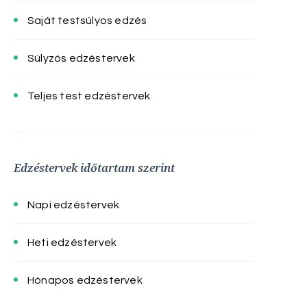
Saját testsúlyos edzés
Súlyzós edzéstervek
Teljes test edzéstervek
Edzéstervek időtartam szerint
Napi edzéstervek
Heti edzéstervek
Hónapos edzéstervek