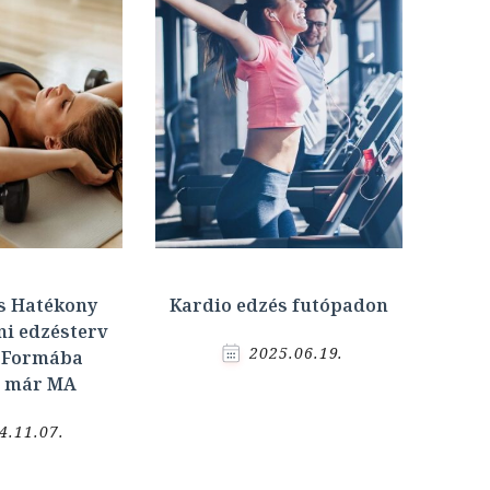
s Hatékony
Kardio edzés futópadon
ni edzésterv
2025.06.19.
 Formába
s már MA
4.11.07.