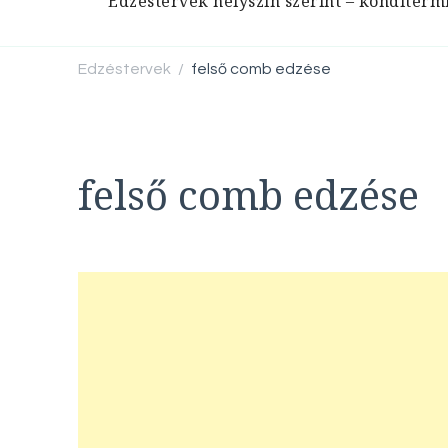
Edzéstervek helyszín szerint – konditerm
Edzéstervek
felső comb edzése
/
felső comb edzése