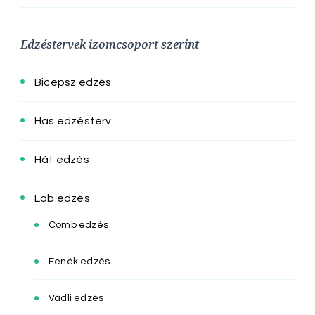
Edzéstervek izomcsoport szerint
Bicepsz edzés
Has edzésterv
Hát edzés
Láb edzés
Comb edzés
Fenék edzés
Vádli edzés