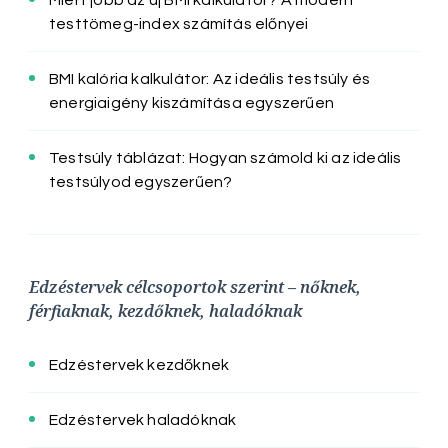
Miért jobb az új BMI kalkulátor? A modern
testtömeg-index számítás előnyei
BMI kalória kalkulátor: Az ideális testsúly és
energiaigény kiszámítása egyszerűen
Testsúly táblázat: Hogyan számold ki az ideális
testsúlyod egyszerűen?
Edzéstervek célcsoportok szerint – nőknek,
férfiaknak, kezdőknek, haladóknak
Edzéstervek kezdőknek
Edzéstervek haladóknak