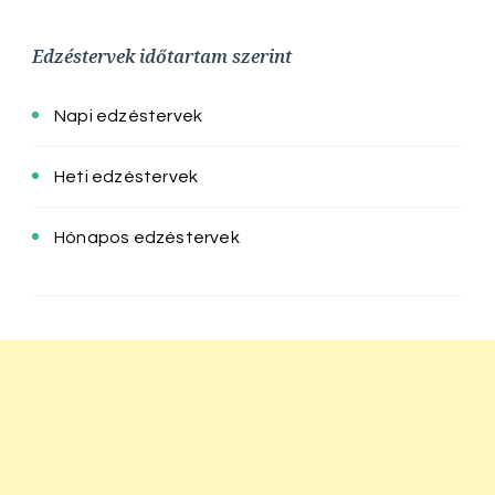
Edzéstervek időtartam szerint
Napi edzéstervek
Heti edzéstervek
Hónapos edzéstervek