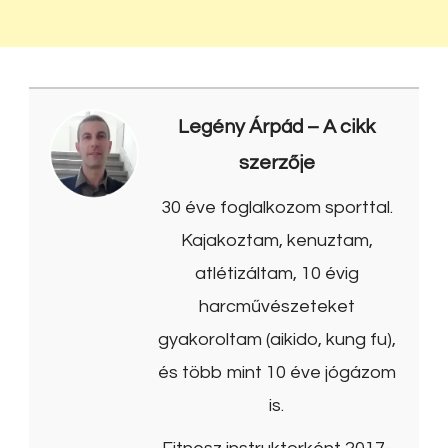
Legény Árpád
– A cikk
szerzője
30 éve foglalkozom sporttal.
Kajakoztam, kenuztam,
atlétizáltam, 10 évig
harcművészeteket
gyakoroltam (aikido, kung fu),
és több mint 10 éve jógázom
is.