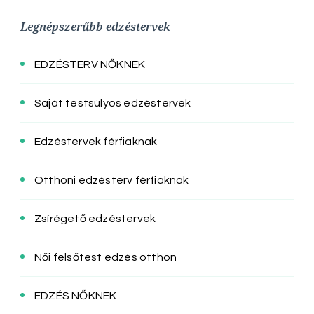
Legnépszerűbb edzéstervek
EDZÉSTERV NŐKNEK
Saját testsúlyos edzéstervek
Edzéstervek férfiaknak
Otthoni edzésterv férfiaknak
Zsírégető edzéstervek
Női felsőtest edzés otthon
EDZÉS NŐKNEK