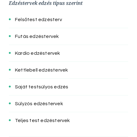
Edzéstervek edzés típus szerint
Felsőtest edzésterv
Futás edzéstervek
Kardio edzéstervek
Kettlebell edzéstervek
Saját testsúlyos edzés
Súlyzós edzéstervek
Teljes test edzéstervek