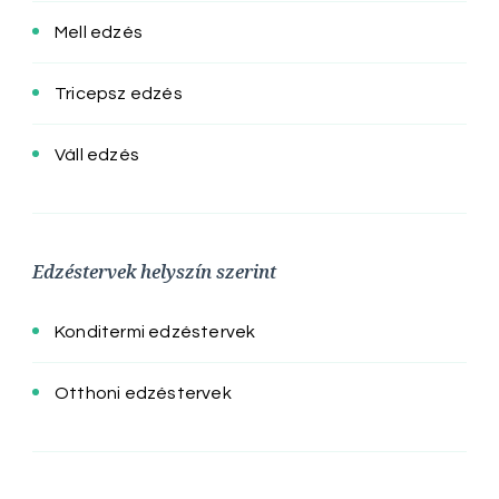
Mell edzés
Tricepsz edzés
Váll edzés
Edzéstervek helyszín szerint
Konditermi edzéstervek
Otthoni edzéstervek