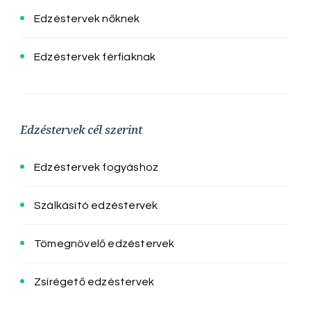
Edzéstervek nőknek
Edzéstervek férfiaknak
Edzéstervek cél szerint
Edzéstervek fogyáshoz
Szálkásító edzéstervek
Tömegnövelő edzéstervek
Zsírégető edzéstervek