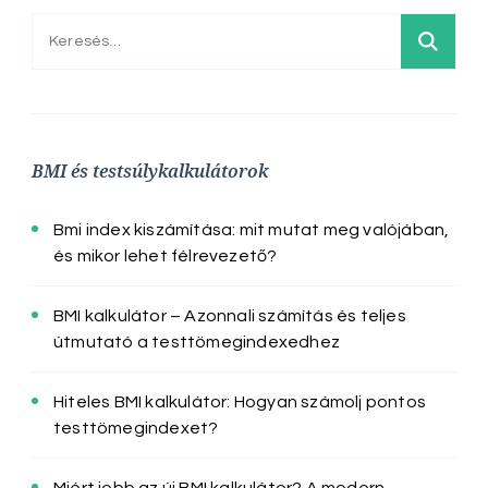
Keresés:
BMI és testsúlykalkulátorok
Bmi index kiszámítása: mit mutat meg valójában,
és mikor lehet félrevezető?
BMI kalkulátor – Azonnali számítás és teljes
útmutató a testtömegindexedhez
Hiteles BMI kalkulátor: Hogyan számolj pontos
testtömegindexet?