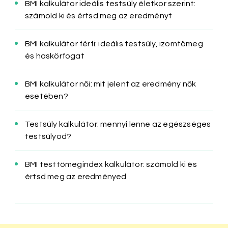
BMI kalkulátor ideális testsúly életkor szerint:
számold ki és értsd meg az eredményt
BMI kalkulátor férfi: ideális testsúly, izomtömeg
és haskörfogat
BMI kalkulátor női: mit jelent az eredmény nők
esetében?
Testsúly kalkulátor: mennyi lenne az egészséges
testsúlyod?
BMI testtömegindex kalkulátor: számold ki és
értsd meg az eredményed