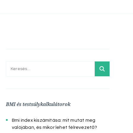
Keresés:
BMI és testsúlykalkulátorok
Bmi index kiszámítása: mit mutat meg
valójában, és mikor lehet félrevezető?