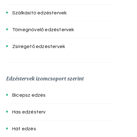
Szálkásító edzéstervek
Tömegnövelő edzéstervek
Zsírégető edzéstervek
Edzéstervek izomcsoport szerint
Bicepsz edzés
Has edzésterv
Hát edzés