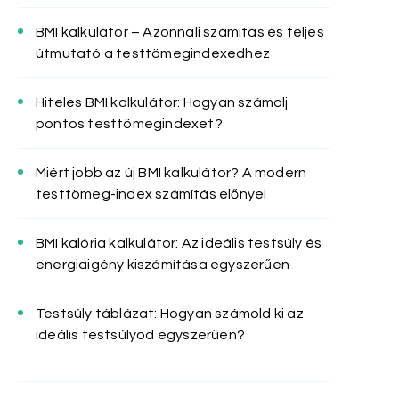
BMI kalkulátor – Azonnali számítás és teljes
útmutató a testtömegindexedhez
Hiteles BMI kalkulátor: Hogyan számolj
pontos testtömegindexet?
Miért jobb az új BMI kalkulátor? A modern
testtömeg-index számítás előnyei
BMI kalória kalkulátor: Az ideális testsúly és
energiaigény kiszámítása egyszerűen
Testsúly táblázat: Hogyan számold ki az
ideális testsúlyod egyszerűen?