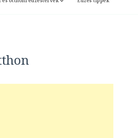
i és otthoni edzéstervek
Edzés tippek
tthon