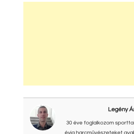
Legény Á
30 éve foglalkozom sporttal
évig harcművészeteket gyako