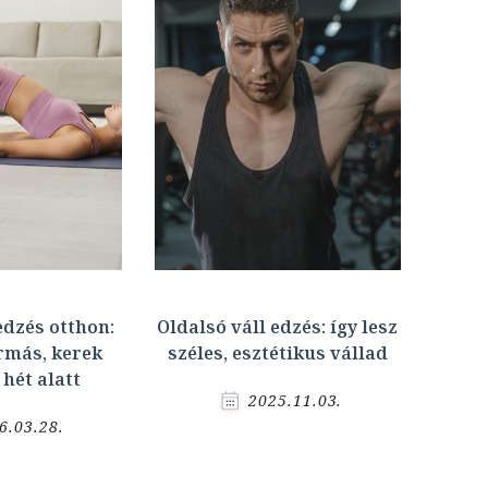
edzés otthon:
Oldalsó váll edzés: így lesz
ormás, kerek
széles, esztétikus vállad
 hét alatt
2025.11.03.
6.03.28.