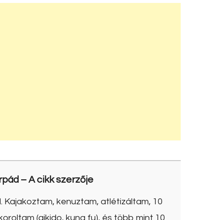
rpád
– A cikk szerzője
. Kajakoztam, kenuztam, atlétizáltam, 10
roltam (aikido, kung fu), és több mint 10