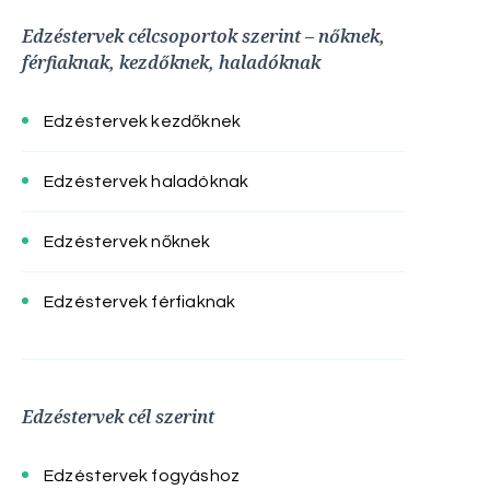
Edzéstervek célcsoportok szerint – nőknek,
férfiaknak, kezdőknek, haladóknak
Edzéstervek kezdőknek
Edzéstervek haladóknak
Edzéstervek nőknek
Edzéstervek férfiaknak
Edzéstervek cél szerint
Edzéstervek fogyáshoz