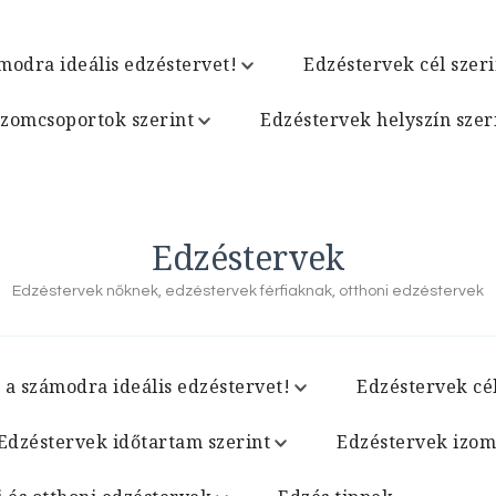
modra ideális edzéstervet!
Edzéstervek cél szeri
izomcsoportok szerint
Edzéstervek helyszín szer
Edzéstervek
Edzéstervek nőknek, edzéstervek férfiaknak, otthoni edzéstervek
 a számodra ideális edzéstervet!
Edzéstervek cél
Edzéstervek időtartam szerint
Edzéstervek izom