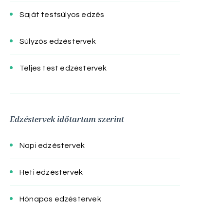
Saját testsúlyos edzés
Súlyzós edzéstervek
Teljes test edzéstervek
Edzéstervek időtartam szerint
Napi edzéstervek
Heti edzéstervek
Hónapos edzéstervek