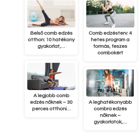
Belső comb edzés
Comb edzésterv: 4
otthon: 10 hatékony
hetes program a
gyakorlat,…
formás, feszes
combokért
A legjobb comb
edzés nőknek – 30
A leghatékonyabb
perces otthoni…
combra edzés
nőknek –
gyakorlatok,…