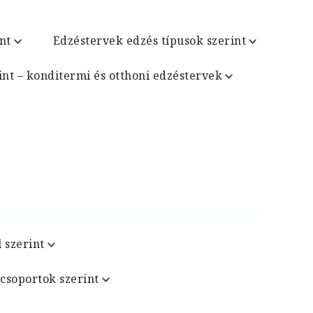
nt
Edzéstervek edzés típusok szerint
int – konditermi és otthoni edzéstervek
 szerint
csoportok szerint