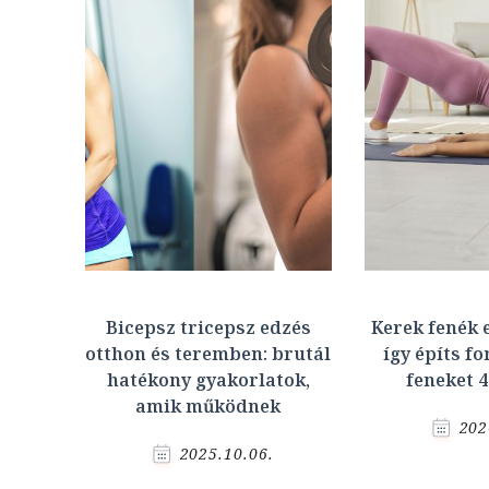
Bicepsz tricepsz edzés
Kerek fenék 
otthon és teremben: brutál
így építs f
hatékony gyakorlatok,
feneket 4
amik működnek
202
2025.10.06.