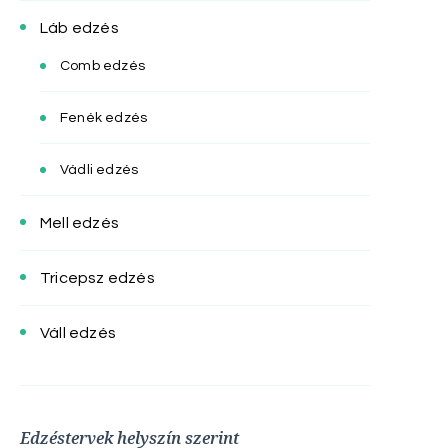
Láb edzés
Comb edzés
Fenék edzés
Vádli edzés
Mell edzés
Tricepsz edzés
Váll edzés
Edzéstervek helyszín szerint