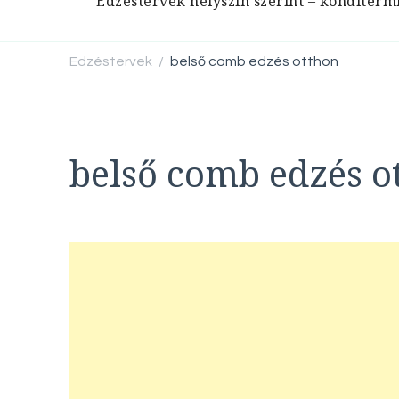
Edzéstervek helyszín szerint – konditerm
Edzéstervek
belső comb edzés otthon
/
belső comb edzés o