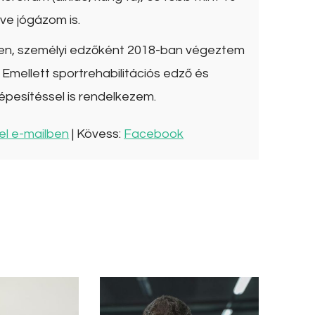
ve jógázom is.
ben, személyi edzőként 2018-ban végeztem
Emellett sportrehabilitációs edző és
épesítéssel is rendelkezem.
el e-mailben
| Kövess:
Facebook