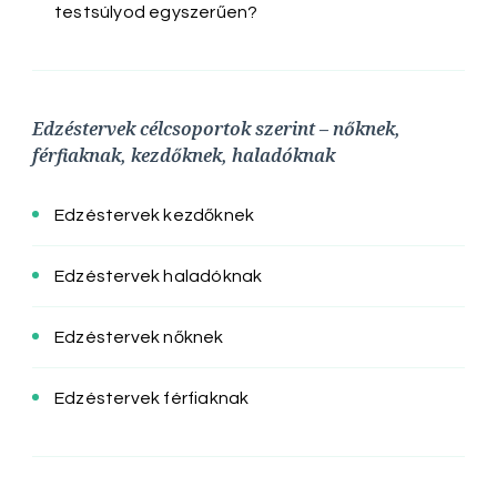
testsúlyod egyszerűen?
Edzéstervek célcsoportok szerint – nőknek,
férfiaknak, kezdőknek, haladóknak
Edzéstervek kezdőknek
Edzéstervek haladóknak
Edzéstervek nőknek
Edzéstervek férfiaknak