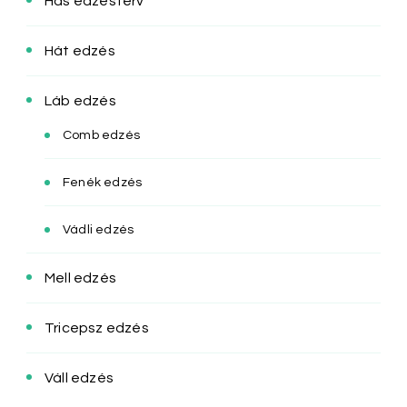
Has edzésterv
Hát edzés
Láb edzés
Comb edzés
Fenék edzés
Vádli edzés
Mell edzés
Tricepsz edzés
Váll edzés