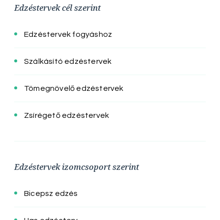
Edzéstervek cél szerint
Edzéstervek fogyáshoz
Szálkásító edzéstervek
Tömegnövelő edzéstervek
Zsírégető edzéstervek
Edzéstervek izomcsoport szerint
Bicepsz edzés