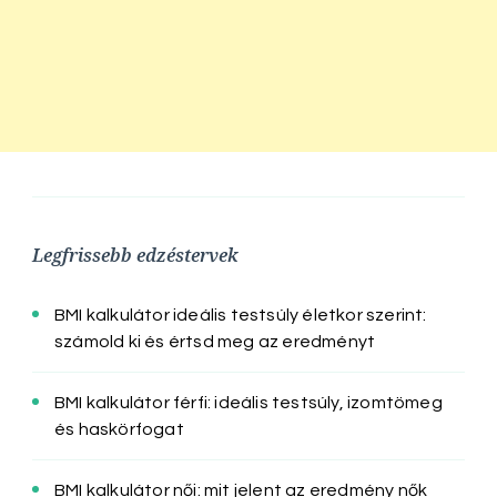
Legfrissebb edzéstervek
BMI kalkulátor ideális testsúly életkor szerint:
számold ki és értsd meg az eredményt
BMI kalkulátor férfi: ideális testsúly, izomtömeg
és haskörfogat
BMI kalkulátor női: mit jelent az eredmény nők