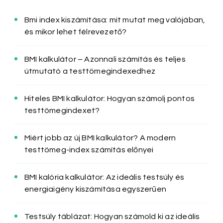
Bmi index kiszámítása: mit mutat meg valójában,
és mikor lehet félrevezető?
BMI kalkulátor – Azonnali számítás és teljes
útmutató a testtömegindexedhez
Hiteles BMI kalkulátor: Hogyan számolj pontos
testtömegindexet?
Miért jobb az új BMI kalkulátor? A modern
testtömeg-index számítás előnyei
BMI kalória kalkulátor: Az ideális testsúly és
energiaigény kiszámítása egyszerűen
Testsúly táblázat: Hogyan számold ki az ideális