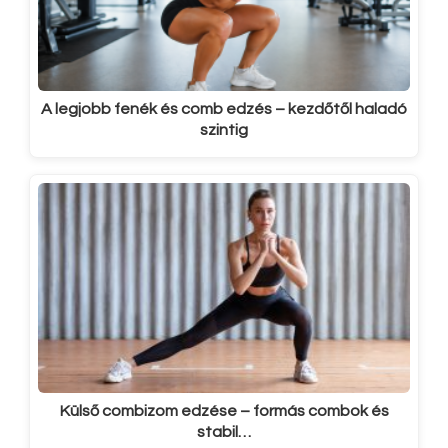
A legjobb fenék és comb edzés – kezdőtől haladó
szintig
Külső combizom edzése – formás combok és
stabil…