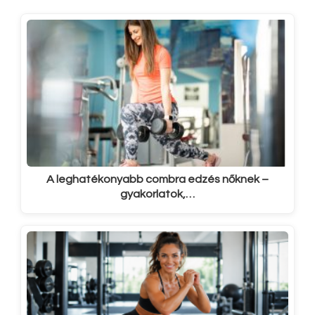
A leghatékonyabb combra edzés nőknek –
gyakorlatok,…