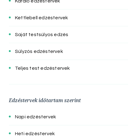
Kardio edzéstervek
Kettlebell edzéstervek
Saját testsúlyos edzés
Súlyzós edzéstervek
Teljes test edzéstervek
Edzéstervek időtartam szerint
Napi edzéstervek
Heti edzéstervek