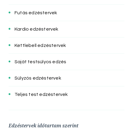
Futás edzéstervek
Kardio edzéstervek
Kettlebell edzéstervek
Saját testsúlyos edzés
Súlyzós edzéstervek
Teljes test edzéstervek
Edzéstervek időtartam szerint