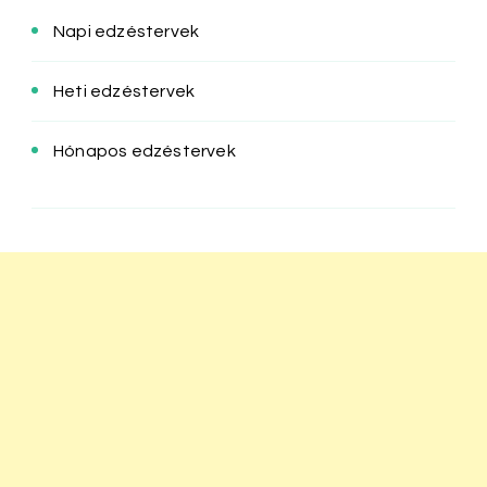
Napi edzéstervek
Heti edzéstervek
Hónapos edzéstervek