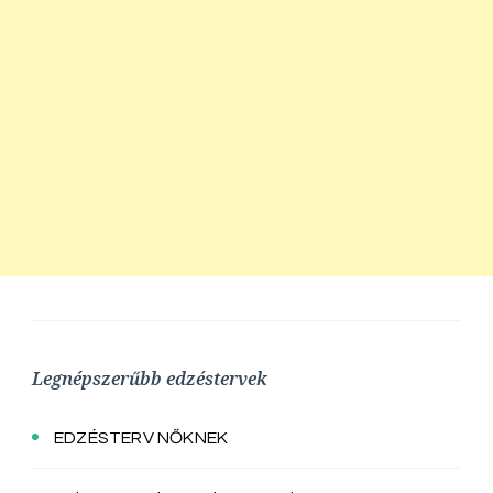
Legnépszerűbb edzéstervek
EDZÉSTERV NŐKNEK