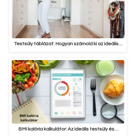
Testsúly táblázat: Hogyan számold ki az ideális…
BMI kalória kalkulátor: Az ideális testsúly és…