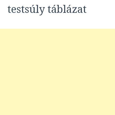
testsúly táblázat