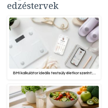
edzéstervek
BMI kalkulátor ideális testsúly életkor szerint:…