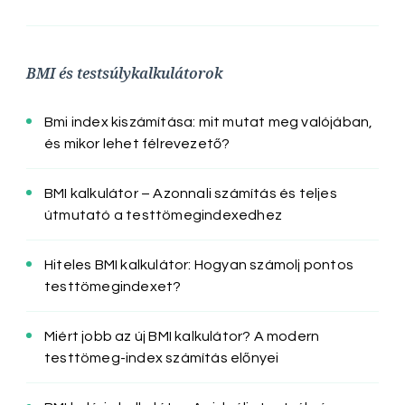
BMI és testsúlykalkulátorok
Bmi index kiszámítása: mit mutat meg valójában,
és mikor lehet félrevezető?
BMI kalkulátor – Azonnali számítás és teljes
útmutató a testtömegindexedhez
Hiteles BMI kalkulátor: Hogyan számolj pontos
testtömegindexet?
Miért jobb az új BMI kalkulátor? A modern
testtömeg-index számítás előnyei