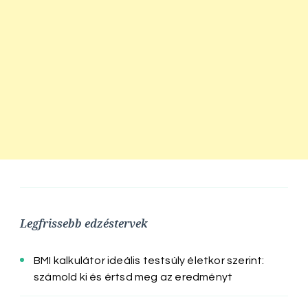
Legfrissebb edzéstervek
BMI kalkulátor ideális testsúly életkor szerint:
számold ki és értsd meg az eredményt