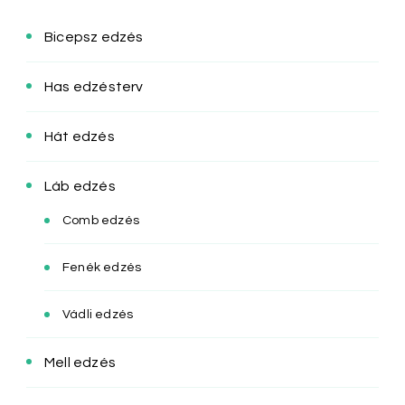
Bicepsz edzés
Has edzésterv
Hát edzés
Láb edzés
Comb edzés
Fenék edzés
Vádli edzés
Mell edzés