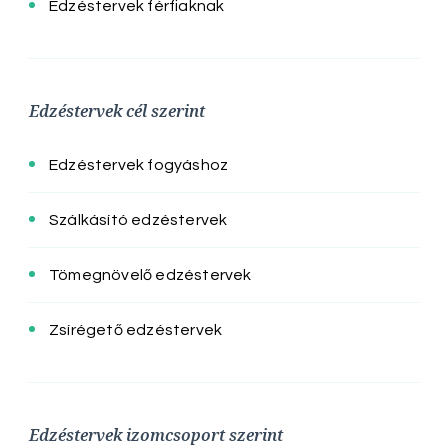
Edzéstervek férfiaknak
Edzéstervek cél szerint
Edzéstervek fogyáshoz
Szálkásító edzéstervek
Tömegnövelő edzéstervek
Zsírégető edzéstervek
Edzéstervek izomcsoport szerint