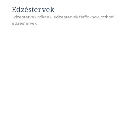
Edzéstervek
Edzéstervek nőknek, edzéstervek férfiaknak, otthoni
edzéstervek