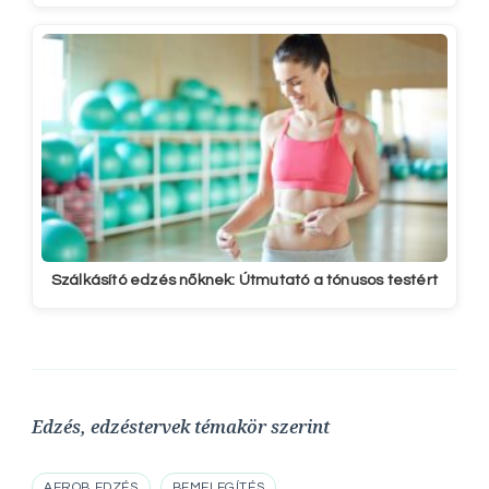
Szálkásító edzés nőknek: Útmutató a tónusos testért
Edzés, edzéstervek témakör szerint
AEROB EDZÉS
BEMELEGÍTÉS