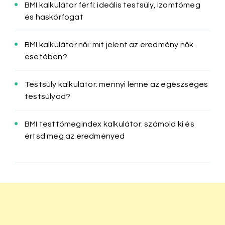
BMI kalkulátor férfi: ideális testsúly, izomtömeg
és haskörfogat
BMI kalkulátor női: mit jelent az eredmény nők
esetében?
Testsúly kalkulátor: mennyi lenne az egészséges
testsúlyod?
BMI testtömegindex kalkulátor: számold ki és
értsd meg az eredményed