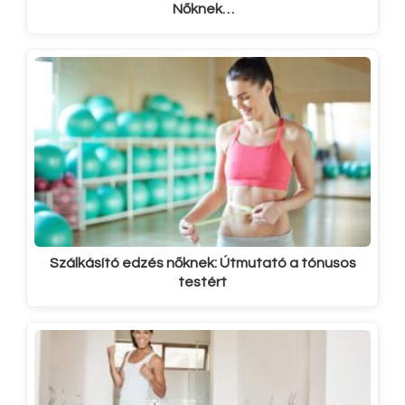
Nőknek…
Szálkásító edzés nőknek: Útmutató a tónusos
testért