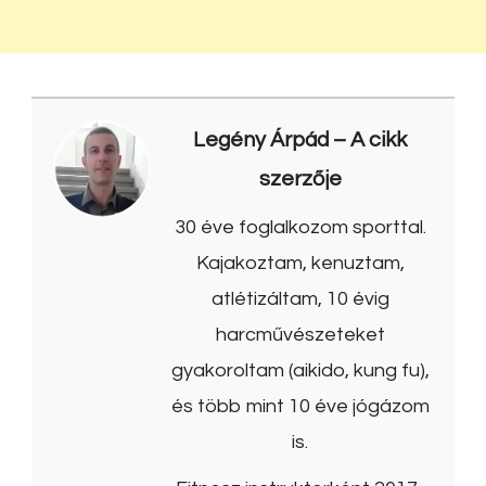
Legény Árpád
– A cikk
szerzője
30 éve foglalkozom sporttal.
Kajakoztam, kenuztam,
atlétizáltam, 10 évig
harcművészeteket
gyakoroltam (aikido, kung fu),
és több mint 10 éve jógázom
is.