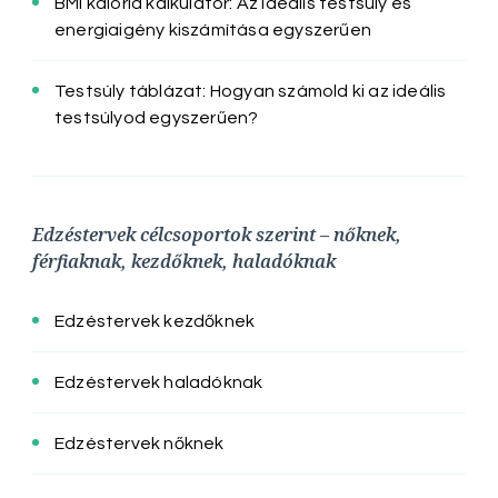
BMI kalória kalkulátor: Az ideális testsúly és
energiaigény kiszámítása egyszerűen
Testsúly táblázat: Hogyan számold ki az ideális
testsúlyod egyszerűen?
Edzéstervek célcsoportok szerint – nőknek,
férfiaknak, kezdőknek, haladóknak
Edzéstervek kezdőknek
Edzéstervek haladóknak
Edzéstervek nőknek