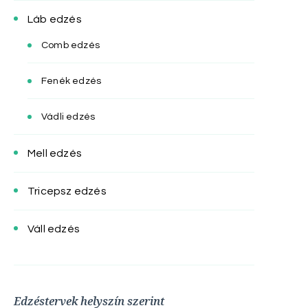
Láb edzés
Comb edzés
Fenék edzés
Vádli edzés
Mell edzés
Tricepsz edzés
Váll edzés
Edzéstervek helyszín szerint