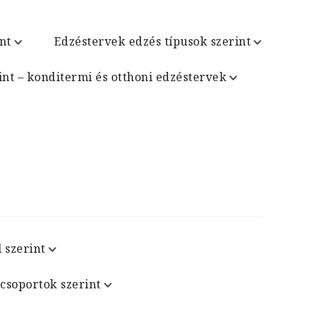
nt
Edzéstervek edzés típusok szerint
int – konditermi és otthoni edzéstervek
 szerint
csoportok szerint