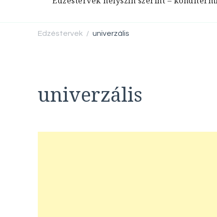
Edzéstervek helyszín szerint – konditerm
Edzéstervek
univerzális
/
univerzális