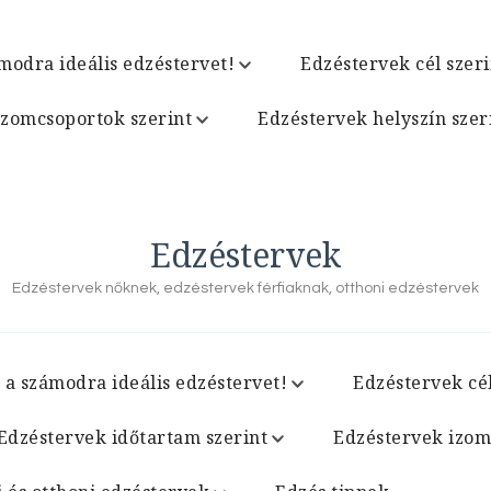
modra ideális edzéstervet!
Edzéstervek cél szeri
izomcsoportok szerint
Edzéstervek helyszín szer
Edzéstervek
Edzéstervek nőknek, edzéstervek férfiaknak, otthoni edzéstervek
 a számodra ideális edzéstervet!
Edzéstervek cél
Edzéstervek időtartam szerint
Edzéstervek izom