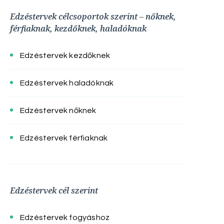
Edzéstervek célcsoportok szerint – nőknek,
férfiaknak, kezdőknek, haladóknak
Edzéstervek kezdőknek
Edzéstervek haladóknak
Edzéstervek nőknek
Edzéstervek férfiaknak
Edzéstervek cél szerint
Edzéstervek fogyáshoz