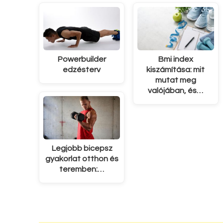
Powerbuilder
Bmi index
edzésterv
kiszámítása: mit
mutat meg
valójában, és…
Legjobb bicepsz
gyakorlat otthon és
teremben:…