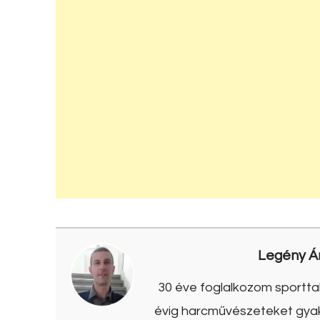
Legény Á
30 éve foglalkozom sporttal
évig harcművészeteket gyako