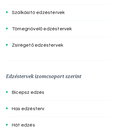
Szálkásító edzéstervek
Tömegnövelő edzéstervek
Zsírégető edzéstervek
Edzéstervek izomcsoport szerint
Bicepsz edzés
Has edzésterv
Hát edzés