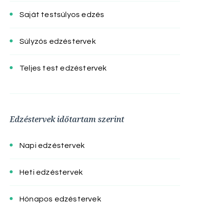
Saját testsúlyos edzés
Súlyzós edzéstervek
Teljes test edzéstervek
Edzéstervek időtartam szerint
Napi edzéstervek
Heti edzéstervek
Hónapos edzéstervek