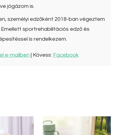
ve jógázom is.
ben, személyi edzőként 2018-ban végeztem
Emellett sportrehabilitációs edző és
épesítéssel is rendelkezem.
el e-mailben
| Kövess:
Facebook