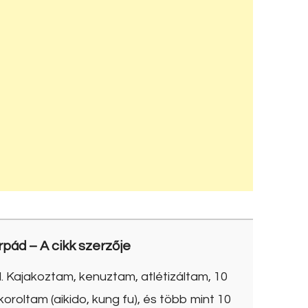
rpád
– A cikk szerzője
. Kajakoztam, kenuztam, atlétizáltam, 10
roltam (aikido, kung fu), és több mint 10