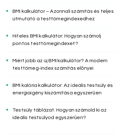
BMI kalkulátor – Azonnali számítás és teljes
útmutató a testtömegindexedhez
Hiteles BMI kalkulátor: Hogyan számolj
pontos testtömegindexet?
Miért jobb az új BMI kalkulátor? A modern
testtömeg-index számítás előnyei
BMI kalória kalkulátor: Az ideális testsúly és
energiaigény kiszámítása egyszerűen
Testsúly táblázat: Hogyan számold ki az
ideális testsúlyod egyszerűen?