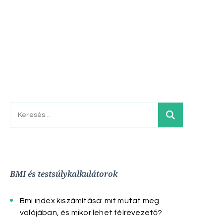
Keresés:
BMI és testsúlykalkulátorok
Bmi index kiszámítása: mit mutat meg
valójában, és mikor lehet félrevezető?