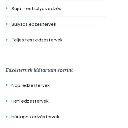
Saját testsúlyos edzés
Súlyzós edzéstervek
Teljes test edzéstervek
Edzéstervek időtartam szerint
Napi edzéstervek
Heti edzéstervek
Hónapos edzéstervek