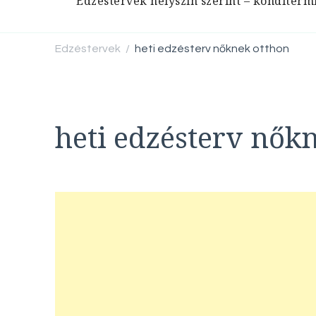
Edzéstervek helyszín szerint – konditerm
Edzéstervek
heti edzésterv nőknek otthon
/
heti edzésterv nők