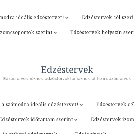
modra ideális edzéstervet!
Edzéstervek cél szeri
izomcsoportok szerint
Edzéstervek helyszín szer
Edzéstervek
Edzéstervek nőknek, edzéstervek férfiaknak, otthoni edzéstervek
 a számodra ideális edzéstervet!
Edzéstervek cél
Edzéstervek időtartam szerint
Edzéstervek izom