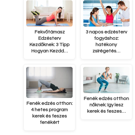
Fekvőtámasz
3 napos edzésterv
Edzésterv
fogyáshoz:
Kezdőknek: 3 Tipp
hatékony
Hogyan Kezdd…
zsírégetés…
Fenék edzés otthon
Fenék edzés otthon:
nőknek: így lesz
4 hetes program
kerek és feszes…
kerek és feszes
fenékért