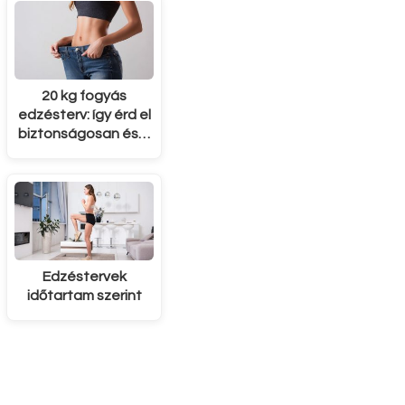
20 kg fogyás
edzésterv: így érd el
biztonságosan és…
Edzéstervek
időtartam szerint