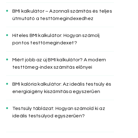
BMI kalkulátor – Azonnali számítás és teljes
útmutató a testtömegindexedhez
Hiteles BMI kalkulátor: Hogyan számolj
pontos testtömegindexet?
Miért jobb az új BMI kalkulátor? A modern
testtömeg-index számítás előnyei
BMI kalória kalkulátor: Az ideális testsúly és
energiaigény kiszámítása egyszerűen
Testsúly táblázat: Hogyan számold ki az
ideális testsúlyod egyszerűen?