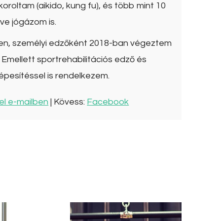
roltam (aikido, kung fu), és több mint 10
ve jógázom is.
ben, személyi edzőként 2018-ban végeztem
Emellett sportrehabilitációs edző és
épesítéssel is rendelkezem.
el e-mailben
| Kövess:
Facebook