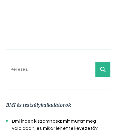
Keresés:
BMI és testsúlykalkulátorok
Bmi index kiszámítása: mit mutat meg
valójában, és mikor lehet félrevezető?