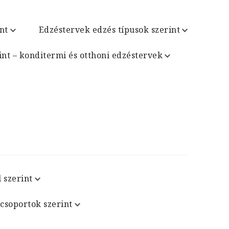
nt
Edzéstervek edzés típusok szerint
int – konditermi és otthoni edzéstervek
 szerint
csoportok szerint