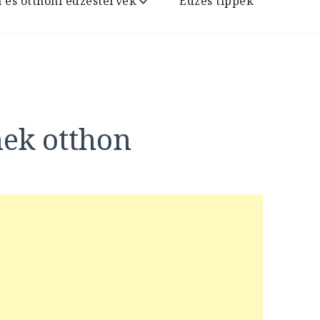
i és otthoni edzéstervek
Edzés tippek
nek otthon