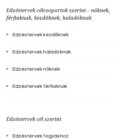
Edzéstervek célcsoportok szerint – nőknek,
férfiaknak, kezdőknek, haladóknak
Edzéstervek kezdőknek
Edzéstervek haladóknak
Edzéstervek nőknek
Edzéstervek férfiaknak
Edzéstervek cél szerint
Edzéstervek fogyáshoz