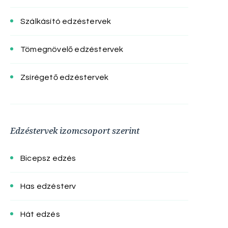
Szálkásító edzéstervek
Tömegnövelő edzéstervek
Zsírégető edzéstervek
Edzéstervek izomcsoport szerint
Bicepsz edzés
Has edzésterv
Hát edzés