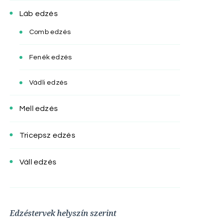
Láb edzés
Comb edzés
Fenék edzés
Vádli edzés
Mell edzés
Tricepsz edzés
Váll edzés
Edzéstervek helyszín szerint