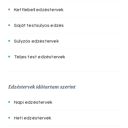
Kettlebell edzéstervek
Saját testsúlyos edzés
Súlyzós edzéstervek
Teljes test edzéstervek
Edzéstervek időtartam szerint
Napi edzéstervek
Heti edzéstervek