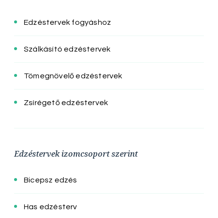
Edzéstervek fogyáshoz
Szálkásító edzéstervek
Tömegnövelő edzéstervek
Zsírégető edzéstervek
Edzéstervek izomcsoport szerint
Bicepsz edzés
Has edzésterv