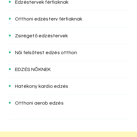
Edzéstervek férfiaknak
Otthoni edzésterv férfiaknak
Zsírégető edzéstervek
Női felsőtest edzés otthon
EDZÉS NŐKNEK
Hatékony kardio edzés
Otthoni aerob edzés