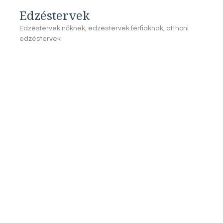
Edzéstervek
Edzéstervek nőknek, edzéstervek férfiaknak, otthoni
edzéstervek