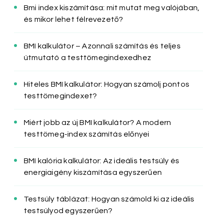
Bmi index kiszámítása: mit mutat meg valójában,
és mikor lehet félrevezető?
BMI kalkulátor – Azonnali számítás és teljes
útmutató a testtömegindexedhez
Hiteles BMI kalkulátor: Hogyan számolj pontos
testtömegindexet?
Miért jobb az új BMI kalkulátor? A modern
testtömeg-index számítás előnyei
BMI kalória kalkulátor: Az ideális testsúly és
energiaigény kiszámítása egyszerűen
Testsúly táblázat: Hogyan számold ki az ideális
testsúlyod egyszerűen?