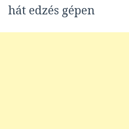
hát edzés gépen