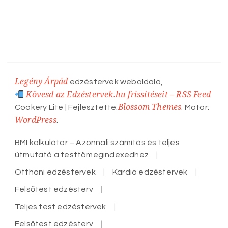
Legény Árpád
edzéstervek weboldala,
Kövesd az Edzéstervek.hu frissítéseit – RSS Feed
Blossom Themes
Cookery Lite | Fejlesztette:
. Motor:
WordPress
.
BMI kalkulátor – Azonnali számítás és teljes
útmutató a testtömegindexedhez
Otthoni edzéstervek
Kardio edzéstervek
Felsőtest edzésterv
Teljes test edzéstervek
Felsőtest edzésterv