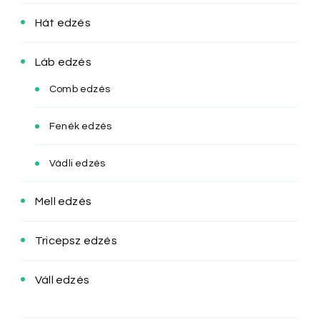
Hát edzés
Láb edzés
Comb edzés
Fenék edzés
Vádli edzés
Mell edzés
Tricepsz edzés
Váll edzés