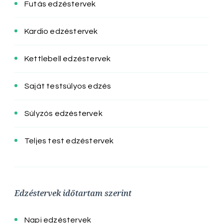
Futás edzéstervek
Kardio edzéstervek
Kettlebell edzéstervek
Saját testsúlyos edzés
Súlyzós edzéstervek
Teljes test edzéstervek
Edzéstervek időtartam szerint
Napi edzéstervek