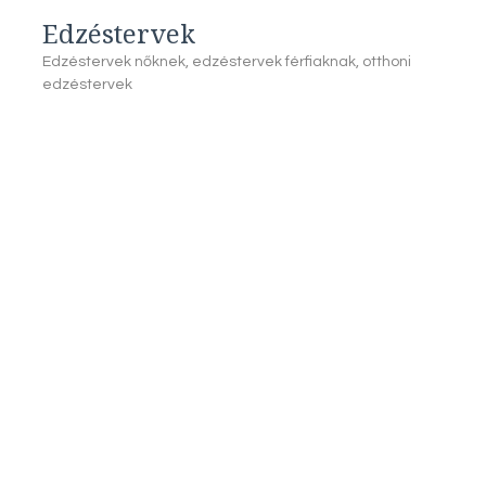
Edzéstervek
Edzéstervek nőknek, edzéstervek férfiaknak, otthoni
edzéstervek