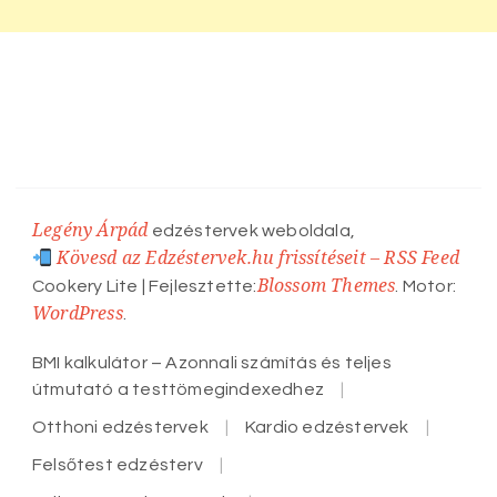
Legény Árpád
edzéstervek weboldala,
Kövesd az Edzéstervek.hu frissítéseit – RSS Feed
Blossom Themes
Cookery Lite | Fejlesztette:
. Motor:
WordPress
.
BMI kalkulátor – Azonnali számítás és teljes
útmutató a testtömegindexedhez
Otthoni edzéstervek
Kardio edzéstervek
Felsőtest edzésterv