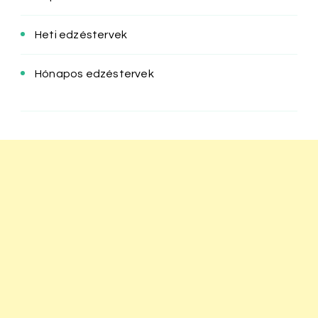
Heti edzéstervek
Hónapos edzéstervek