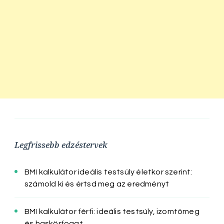
Legfrissebb edzéstervek
BMI kalkulátor ideális testsúly életkor szerint:
számold ki és értsd meg az eredményt
BMI kalkulátor férfi: ideális testsúly, izomtömeg
és haskörfogat