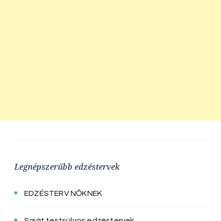
Legnépszerűbb edzéstervek
EDZÉSTERV NŐKNEK
Saját testsúlyos edzéstervek