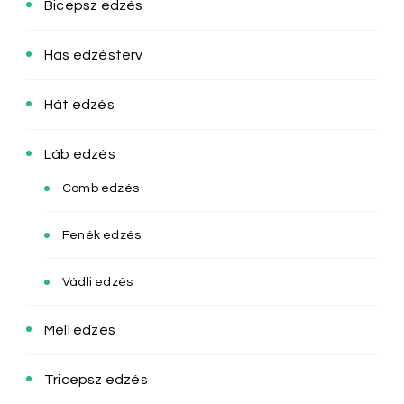
Bicepsz edzés
Has edzésterv
Hát edzés
Láb edzés
Comb edzés
Fenék edzés
Vádli edzés
Mell edzés
Tricepsz edzés