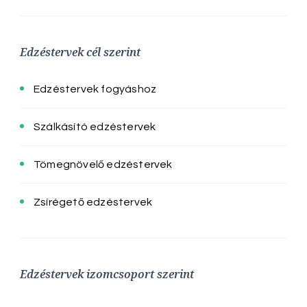
Edzéstervek cél szerint
Edzéstervek fogyáshoz
Szálkásító edzéstervek
Tömegnövelő edzéstervek
Zsírégető edzéstervek
Edzéstervek izomcsoport szerint