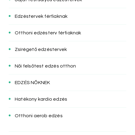
Edzéstervek férfiaknak
Otthoni edzésterv férfiaknak
Zsírégető edzéstervek
Női felsőtest edzés otthon
EDZÉS NŐKNEK
Hatékony kardio edzés
Otthoni aerob edzés