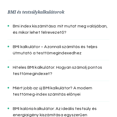
BMI és testsúlykalkulátorok
Bmi index kiszámítása: mit mutat meg valójában,
és mikor lehet félrevezető?
BMI kalkulátor – Azonnali számítás és teljes
útmutató a testtömegindexedhez
Hiteles BMI kalkulátor: Hogyan számolj pontos
testtömegindexet?
Miért jobb az új BMI kalkulátor? A modern
testtömeg-index számítás előnyei
BMI kalória kalkulátor: Az ideális testsúly és
energiaigény kiszámítása egyszerűen