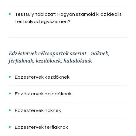
Testsúly táblázat: Hogyan számold ki az ideális
testsúlyod egyszerűen?
Edzéstervek célcsoportok szerint – nőknek,
férfiaknak, kezdőknek, haladóknak
Edzéstervek kezdőknek
Edzéstervek haladóknak
Edzéstervek nőknek
Edzéstervek férfiaknak