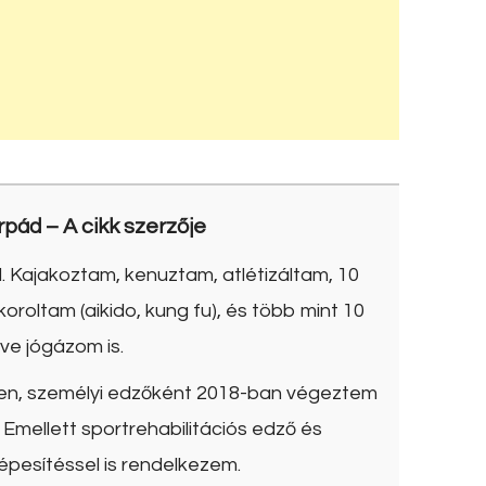
rpád
– A cikk szerzője
. Kajakoztam, kenuztam, atlétizáltam, 10
roltam (aikido, kung fu), és több mint 10
ve jógázom is.
ben, személyi edzőként 2018-ban végeztem
Emellett sportrehabilitációs edző és
épesítéssel is rendelkezem.