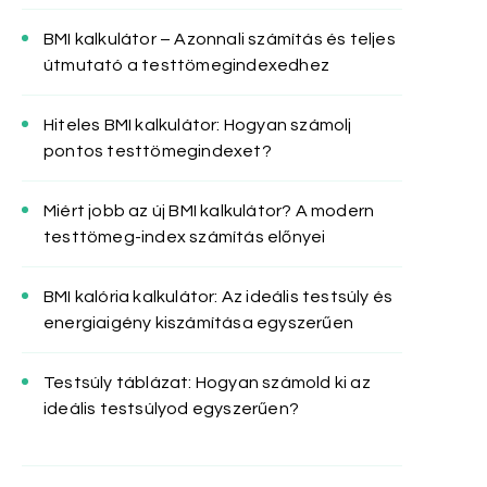
BMI kalkulátor – Azonnali számítás és teljes
útmutató a testtömegindexedhez
Hiteles BMI kalkulátor: Hogyan számolj
pontos testtömegindexet?
Miért jobb az új BMI kalkulátor? A modern
testtömeg-index számítás előnyei
BMI kalória kalkulátor: Az ideális testsúly és
energiaigény kiszámítása egyszerűen
Testsúly táblázat: Hogyan számold ki az
ideális testsúlyod egyszerűen?