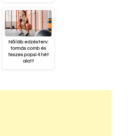
Női láb edzésterv:
formás comb és
feszes popsi 4 hét
alatt