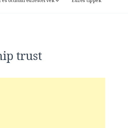
i és otthoni edzéstervek
Edzés tippek
ip trust