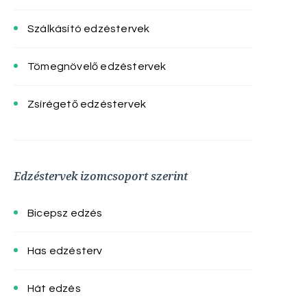
Szálkásító edzéstervek
Tömegnövelő edzéstervek
Zsírégető edzéstervek
Edzéstervek izomcsoport szerint
Bicepsz edzés
Has edzésterv
Hát edzés