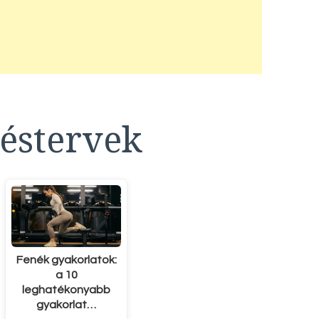
éstervek
Fenék gyakorlatok:
a 10
leghatékonyabb
gyakorlat…