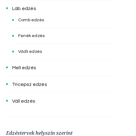
Láb edzés
Comb edzés
Fenék edzés
Vádli edzés
Mell edzés
Tricepsz edzés
Váll edzés
Edzéstervek helyszín szerint