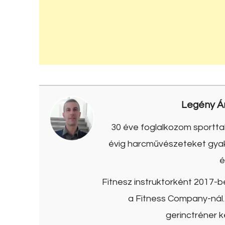
Legény Á
30 éve foglalkozom sporttal
évig harcművészeteket gyako
é
Fitnesz instruktorként 2017-
a Fitness Company-nál. 
gerinctréner k