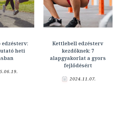
ó edzésterv:
Kettlebell edzésterv
utató heti
kezdőknek: 7
ásban
alapgyakorlat a gyors
fejlődésért
5.06.19.
2024.11.07.