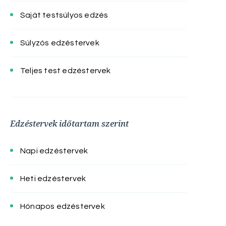
Saját testsúlyos edzés
Súlyzós edzéstervek
Teljes test edzéstervek
Edzéstervek időtartam szerint
Napi edzéstervek
Heti edzéstervek
Hónapos edzéstervek