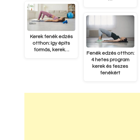
Kerek fenék edzés
otthon: így építs
formás, kerek…
Fenék edzés otthon:
4 hetes program
kerek és feszes
fenékért