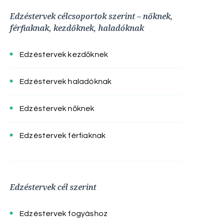
Edzéstervek célcsoportok szerint – nőknek,
férfiaknak, kezdőknek, haladóknak
Edzéstervek kezdőknek
Edzéstervek haladóknak
Edzéstervek nőknek
Edzéstervek férfiaknak
Edzéstervek cél szerint
Edzéstervek fogyáshoz