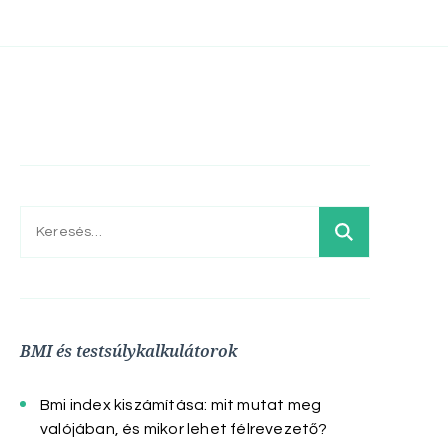
Keresés:
BMI és testsúlykalkulátorok
Bmi index kiszámítása: mit mutat meg
valójában, és mikor lehet félrevezető?