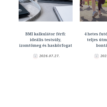
BMI kalkulátor férfi:
4 hetes fut
ideális testsúly,
teljes útm
izomtömeg és haskörfogat
bont
2026.07.27.
202