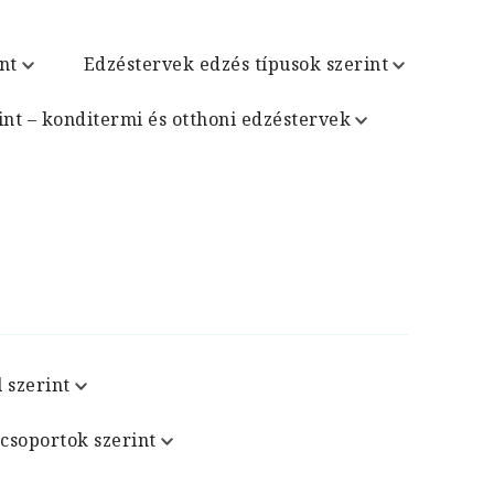
nt
Edzéstervek edzés típusok szerint
int – konditermi és otthoni edzéstervek
 szerint
csoportok szerint