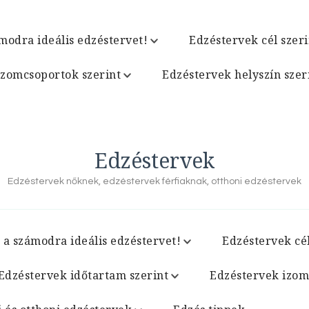
modra ideális edzéstervet!
Edzéstervek cél szeri
izomcsoportok szerint
Edzéstervek helyszín szer
Edzéstervek
Edzéstervek nőknek, edzéstervek férfiaknak, otthoni edzéstervek
 a számodra ideális edzéstervet!
Edzéstervek cél
Edzéstervek időtartam szerint
Edzéstervek izom