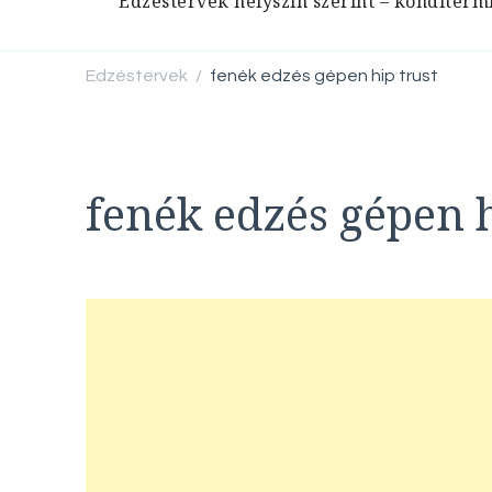
Edzéstervek helyszín szerint – konditerm
Edzéstervek
fenék edzés gépen hip trust
/
fenék edzés gépen h