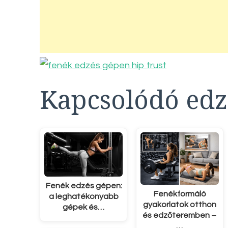
Kapcsolódó edz
Fenék edzés gépen:
Fenékformáló
a leghatékonyabb
gyakorlatok otthon
gépek és…
és edzőteremben –
…