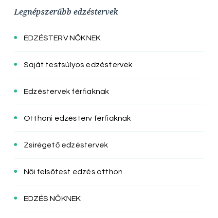
Legnépszerűbb edzéstervek
EDZÉSTERV NŐKNEK
Saját testsúlyos edzéstervek
Edzéstervek férfiaknak
Otthoni edzésterv férfiaknak
Zsírégető edzéstervek
Női felsőtest edzés otthon
EDZÉS NŐKNEK