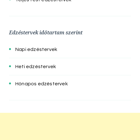
Edzéstervek időtartam szerint
Napi edzéstervek
Heti edzéstervek
Hónapos edzéstervek