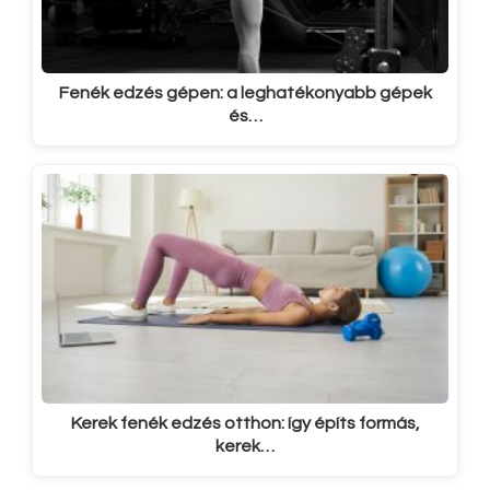
Fenék edzés gépen: a leghatékonyabb gépek
és…
Kerek fenék edzés otthon: így építs formás,
kerek…