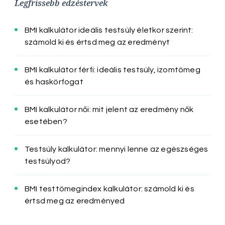
Legfrissebb edzéstervek
BMI kalkulátor ideális testsúly életkor szerint:
számold ki és értsd meg az eredményt
BMI kalkulátor férfi: ideális testsúly, izomtömeg
és haskörfogat
BMI kalkulátor női: mit jelent az eredmény nők
esetében?
Testsúly kalkulátor: mennyi lenne az egészséges
testsúlyod?
BMI testtömegindex kalkulátor: számold ki és
értsd meg az eredményed