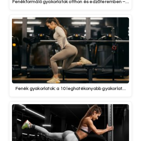
Fenékformáló gyakorlatok otthon és edzőteremben –…
Fenék gyakorlatok: a 10 leghatékonyabb gyakorlat…