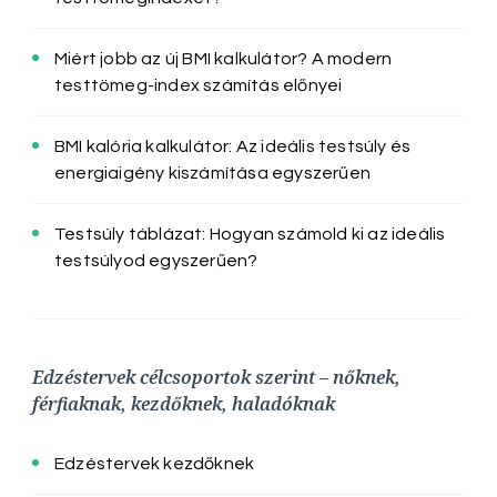
Miért jobb az új BMI kalkulátor? A modern
testtömeg-index számítás előnyei
BMI kalória kalkulátor: Az ideális testsúly és
energiaigény kiszámítása egyszerűen
Testsúly táblázat: Hogyan számold ki az ideális
testsúlyod egyszerűen?
Edzéstervek célcsoportok szerint – nőknek,
férfiaknak, kezdőknek, haladóknak
Edzéstervek kezdőknek