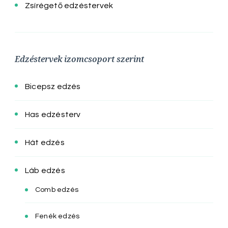
Zsírégető edzéstervek
Edzéstervek izomcsoport szerint
Bicepsz edzés
Has edzésterv
Hát edzés
Láb edzés
Comb edzés
Fenék edzés