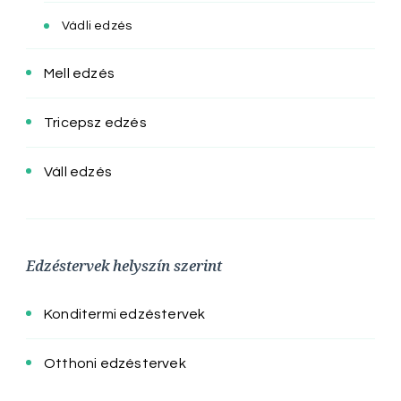
Vádli edzés
Mell edzés
Tricepsz edzés
Váll edzés
Edzéstervek helyszín szerint
Konditermi edzéstervek
Otthoni edzéstervek