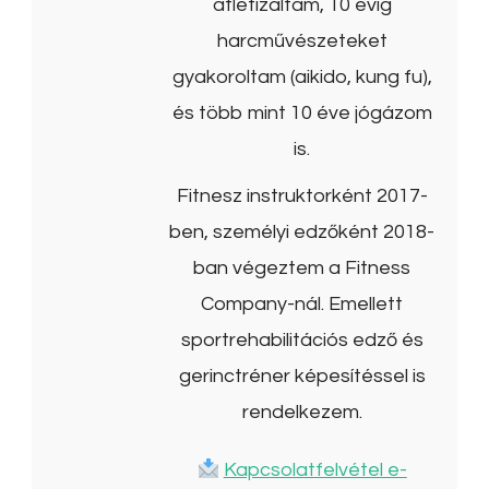
atlétizáltam, 10 évig
harcművészeteket
gyakoroltam (aikido, kung fu),
és több mint 10 éve jógázom
is.
Fitnesz instruktorként 2017-
ben, személyi edzőként 2018-
ban végeztem a Fitness
Company-nál. Emellett
sportrehabilitációs edző és
gerinctréner képesítéssel is
rendelkezem.
Kapcsolatfelvétel e-