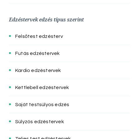
Edzéstervek edzés típus szerint
Felsőtest edzésterv
Futás edzéstervek
Kardio edzéstervek
Kettlebell edzéstervek
Saját testsúlyos edzés
Súlyzós edzéstervek
Teljes test edzéstervek