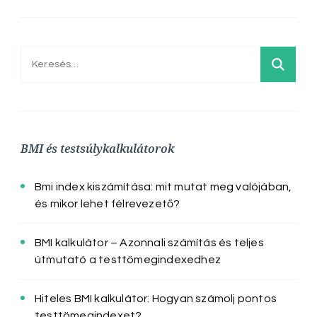
Keresés:
BMI és testsúlykalkulátorok
Bmi index kiszámítása: mit mutat meg valójában,
és mikor lehet félrevezető?
BMI kalkulátor – Azonnali számítás és teljes
útmutató a testtömegindexedhez
Hiteles BMI kalkulátor: Hogyan számolj pontos
testtömegindexet?