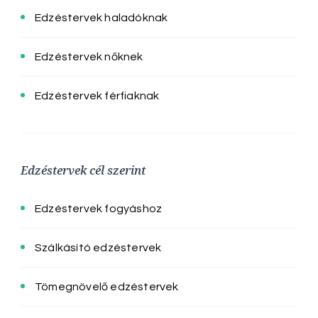
Edzéstervek haladóknak
Edzéstervek nőknek
Edzéstervek férfiaknak
Edzéstervek cél szerint
Edzéstervek fogyáshoz
Szálkásító edzéstervek
Tömegnövelő edzéstervek