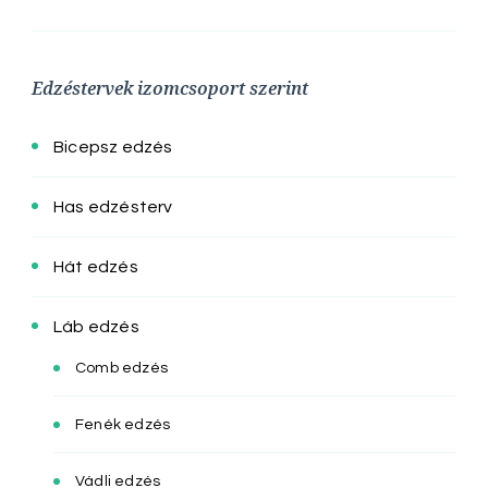
Edzéstervek izomcsoport szerint
Bicepsz edzés
Has edzésterv
Hát edzés
Láb edzés
Comb edzés
Fenék edzés
Vádli edzés