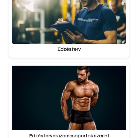
Edzésterv
Edzéstervek izomcsoportok szerint