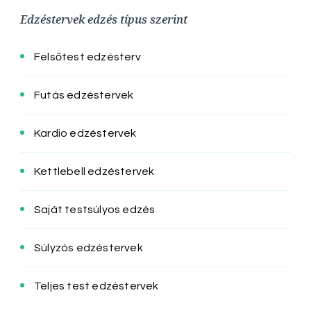
Edzéstervek edzés típus szerint
Felsőtest edzésterv
Futás edzéstervek
Kardio edzéstervek
Kettlebell edzéstervek
Saját testsúlyos edzés
Súlyzós edzéstervek
Teljes test edzéstervek