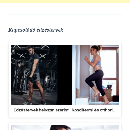
Kapcsolódó edzéstervek
Edzéstervek helyszín szerint - konditermi és otthoni…