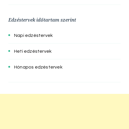
Edzéstervek időtartam szerint
Napi edzéstervek
Heti edzéstervek
Hónapos edzéstervek