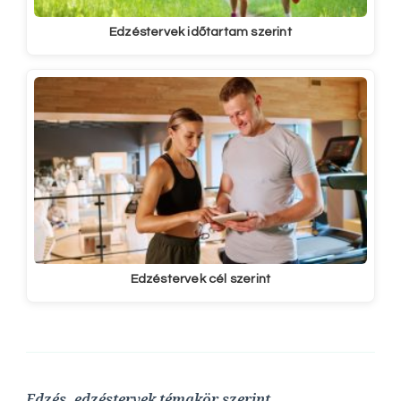
Edzéstervek időtartam szerint
Edzéstervek cél szerint
Edzés, edzéstervek témakör szerint