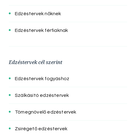
Edzéstervek nőknek
Edzéstervek férfiaknak
Edzéstervek cél szerint
Edzéstervek fogyáshoz
Szálkásító edzéstervek
Tömegnövelő edzéstervek
Zsírégető edzéstervek