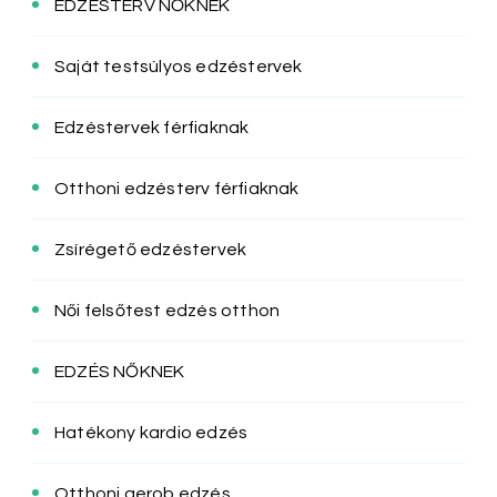
EDZÉSTERV NŐKNEK
Saját testsúlyos edzéstervek
Edzéstervek férfiaknak
Otthoni edzésterv férfiaknak
Zsírégető edzéstervek
Női felsőtest edzés otthon
EDZÉS NŐKNEK
Hatékony kardio edzés
Otthoni aerob edzés