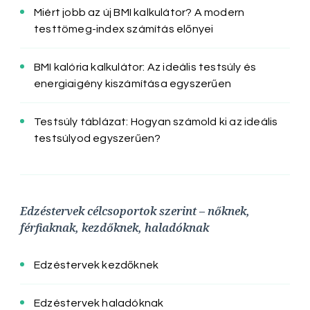
Miért jobb az új BMI kalkulátor? A modern
testtömeg-index számítás előnyei
BMI kalória kalkulátor: Az ideális testsúly és
energiaigény kiszámítása egyszerűen
Testsúly táblázat: Hogyan számold ki az ideális
testsúlyod egyszerűen?
Edzéstervek célcsoportok szerint – nőknek,
férfiaknak, kezdőknek, haladóknak
Edzéstervek kezdőknek
Edzéstervek haladóknak