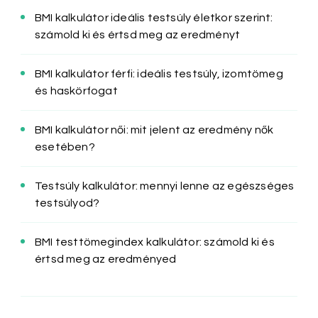
BMI kalkulátor ideális testsúly életkor szerint:
számold ki és értsd meg az eredményt
BMI kalkulátor férfi: ideális testsúly, izomtömeg
és haskörfogat
BMI kalkulátor női: mit jelent az eredmény nők
esetében?
Testsúly kalkulátor: mennyi lenne az egészséges
testsúlyod?
BMI testtömegindex kalkulátor: számold ki és
értsd meg az eredményed