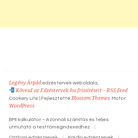
Legény Árpád
edzéstervek weboldala,
Kövesd az Edzéstervek.hu frissítéseit – RSS Feed
Blossom Themes
Cookery Lite | Fejlesztette:
. Motor:
WordPress
.
BMI kalkulátor – Azonnali számítás és teljes
útmutató a testtömegindexedhez
Otthoni edzéstervek
Kardio edzéstervek