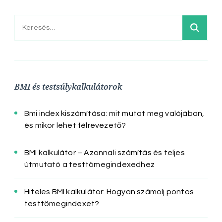
Keresés:
BMI és testsúlykalkulátorok
Bmi index kiszámítása: mit mutat meg valójában,
és mikor lehet félrevezető?
BMI kalkulátor – Azonnali számítás és teljes
útmutató a testtömegindexedhez
Hiteles BMI kalkulátor: Hogyan számolj pontos
testtömegindexet?