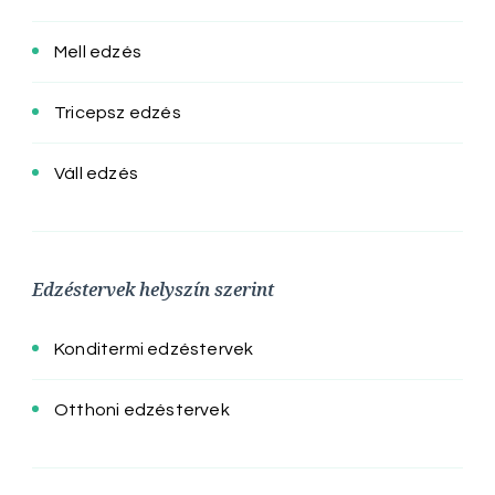
Mell edzés
Tricepsz edzés
Váll edzés
Edzéstervek helyszín szerint
Konditermi edzéstervek
Otthoni edzéstervek