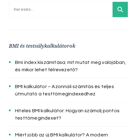
Keresés:
BMI és testsúlykalkulátorok
Bmi index kiszámítása: mit mutat meg valójában,
és mikor lehet félrevezető?
BMI kalkulátor – Azonnali számítás és teljes
útmutató a testtömegindexedhez
Hiteles BMI kalkulátor: Hogyan számolj pontos
testtömegindexet?
Miért jobb az új BMI kalkulátor? A modern