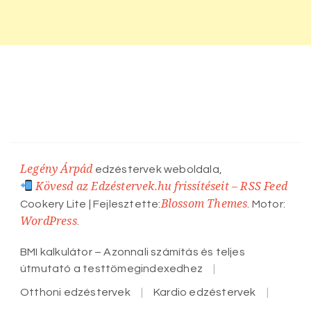
Legény Árpád
edzéstervek weboldala,
Kövesd az Edzéstervek.hu frissítéseit – RSS Feed
Blossom Themes
Cookery Lite | Fejlesztette:
. Motor:
WordPress
.
BMI kalkulátor – Azonnali számítás és teljes
útmutató a testtömegindexedhez
Otthoni edzéstervek
Kardio edzéstervek