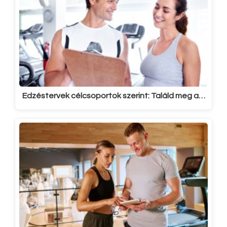
Edzéstervek célcsoportok szerint: Találd meg a…