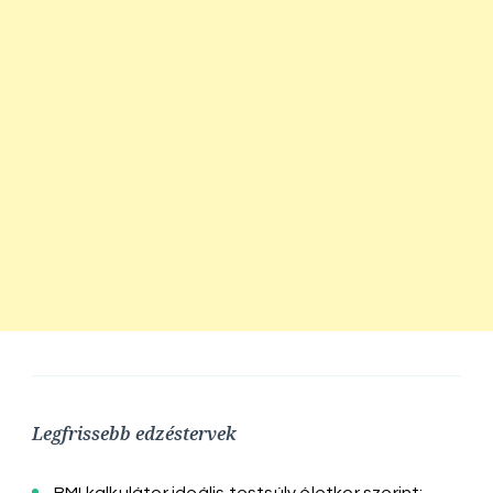
Legfrissebb edzéstervek
BMI kalkulátor ideális testsúly életkor szerint: