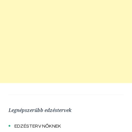
Legnépszerűbb edzéstervek
EDZÉSTERV NŐKNEK