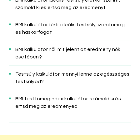
számold ki és értsd meg az eredményt
BMI kalkulátor férfi: ideális testsúly, izomtömeg
és haskörfogat
BMI kalkulátor női: mit jelent az eredmény nők
esetében?
Testsúly kalkulátor: mennyi lenne az egészséges
testsúlyod?
BMI testtömegindex kalkulátor: számold ki és
értsd meg az eredményed