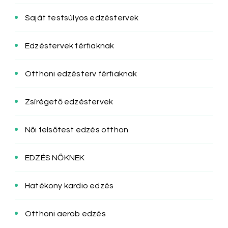
Saját testsúlyos edzéstervek
Edzéstervek férfiaknak
Otthoni edzésterv férfiaknak
Zsírégető edzéstervek
Női felsőtest edzés otthon
EDZÉS NŐKNEK
Hatékony kardio edzés
Otthoni aerob edzés