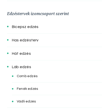
Edzéstervek izomcsoport szerint
Bicepsz edzés
Has edzésterv
Hát edzés
Láb edzés
Comb edzés
Fenék edzés
Vádli edzés