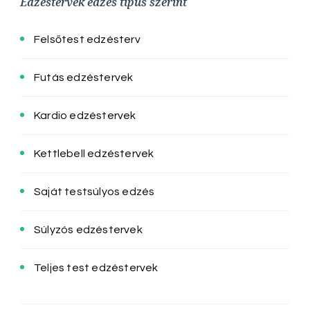
Edzéstervek edzés típus szerint
Felsőtest edzésterv
Futás edzéstervek
Kardio edzéstervek
Kettlebell edzéstervek
Saját testsúlyos edzés
Súlyzós edzéstervek
Teljes test edzéstervek