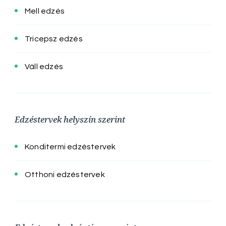
Mell edzés
Tricepsz edzés
Váll edzés
Edzéstervek helyszín szerint
Konditermi edzéstervek
Otthoni edzéstervek