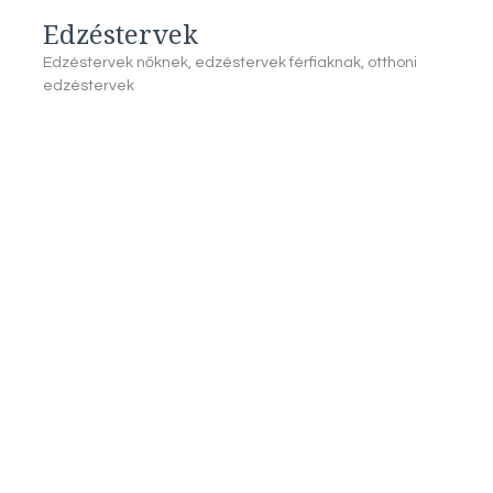
Edzéstervek
Edzéstervek nőknek, edzéstervek férfiaknak, otthoni
edzéstervek