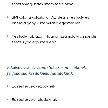
testtömeg-index számítás előnyei
BMI kalória kalkulátor: Az ideális testsúly és
energiaigény kiszámítása egyszerűen
Testsúly táblázat: Hogyan számold ki az ideális
testsúlyod egyszerűen?
Edzéstervek célcsoportok szerint – nőknek,
férfiaknak, kezdőknek, haladóknak
Edzéstervek kezdőknek
Edzéstervek haladóknak