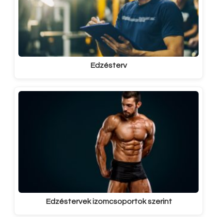
Edzésterv
Edzéstervek izomcsoportok szerint