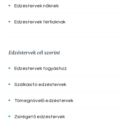
Edzéstervek nőknek
Edzéstervek férfiaknak
Edzéstervek cél szerint
Edzéstervek fogyáshoz
Szálkásító edzéstervek
Tömegnövelő edzéstervek
Zsírégető edzéstervek