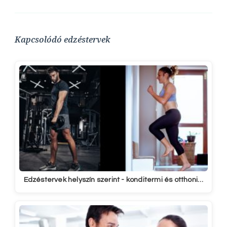
Kapcsolódó edzéstervek
Edzéstervek helyszín szerint - konditermi és otthoni…