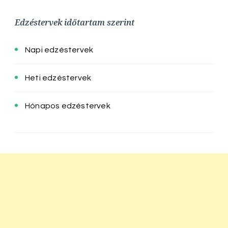
Edzéstervek időtartam szerint
Napi edzéstervek
Heti edzéstervek
Hónapos edzéstervek