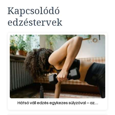
Kapcsolódó
edzéstervek
Hátsó váll edzés egykezes súlyzóval – az…