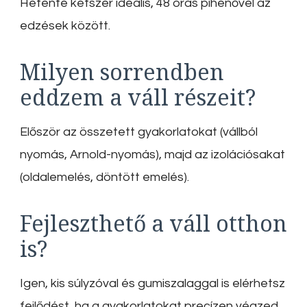
Hetente kétszer ideális, 48 órás pihenővel az
edzések között.
Milyen sorrendben
eddzem a váll részeit?
Először az összetett gyakorlatokat (vállból
nyomás, Arnold-nyomás), majd az izolációsakat
(oldalemelés, döntött emelés).
Fejleszthető a váll otthon
is?
Igen, kis súlyzóval és gumiszalaggal is elérhetsz
fejlődést, ha a gyakorlatokat precízen végzed.