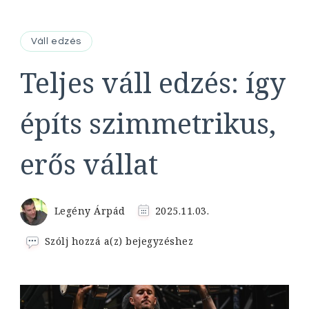
Váll edzés
Teljes váll edzés: így
építs szimmetrikus,
erős vállat
Legény Árpád
2025.11.03.
Teljes
Szólj hozzá a(z)
bejegyzéshez
váll
edzés:
így
építs