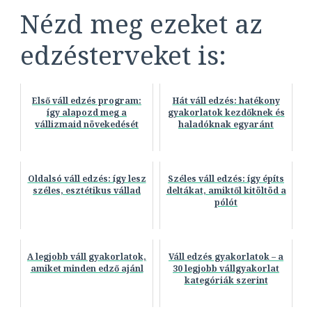
Nézd meg ezeket az
edzésterveket is:
Első váll edzés program:
Hát váll edzés: hatékony
így alapozd meg a
gyakorlatok kezdőknek és
vállizmaid növekedését
haladóknak egyaránt
Oldalsó váll edzés: így lesz
Széles váll edzés: így építs
széles, esztétikus vállad
deltákat, amiktől kitöltöd a
pólót
A legjobb váll gyakorlatok,
Váll edzés gyakorlatok – a
amiket minden edző ajánl
30 legjobb vállgyakorlat
kategóriák szerint