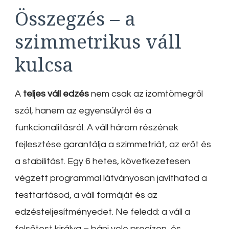
Összegzés – a
szimmetrikus váll
kulcsa
A
teljes váll edzés
nem csak az izomtömegről
szól, hanem az egyensúlyról és a
funkcionalitásról. A váll három részének
fejlesztése garantálja a szimmetriát, az erőt és
a stabilitást. Egy 6 hetes, következetesen
végzett programmal látványosan javíthatod a
testtartásod, a váll formáját és az
edzésteljesítményedet. Ne feledd: a váll a
felsőtest királya – bánj vele precízen, és