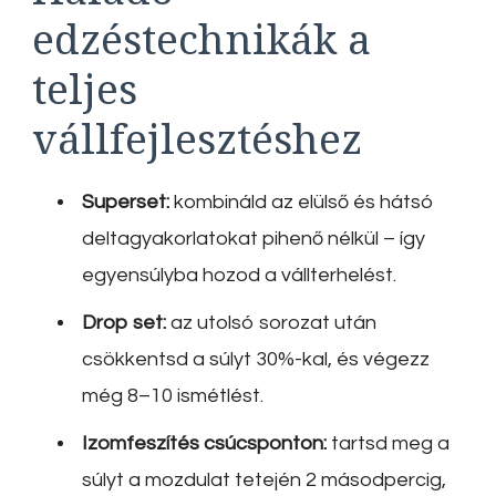
edzéstechnikák a
teljes
vállfejlesztéshez
Superset:
kombináld az elülső és hátsó
deltagyakorlatokat pihenő nélkül – így
egyensúlyba hozod a vállterhelést.
Drop set:
az utolsó sorozat után
csökkentsd a súlyt 30%-kal, és végezz
még 8–10 ismétlést.
Izomfeszítés csúcsponton:
tartsd meg a
súlyt a mozdulat tetején 2 másodpercig,