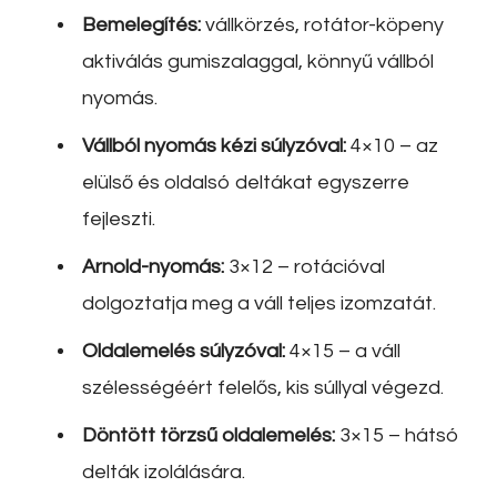
Bemelegítés:
vállkörzés, rotátor-köpeny
aktiválás gumiszalaggal, könnyű vállból
nyomás.
Vállból nyomás kézi súlyzóval:
4×10 – az
elülső és oldalsó deltákat egyszerre
fejleszti.
Arnold-nyomás:
3×12 – rotációval
dolgoztatja meg a váll teljes izomzatát.
Oldalemelés súlyzóval:
4×15 – a váll
szélességéért felelős, kis súllyal végezd.
Döntött törzsű oldalemelés:
3×15 – hátsó
delták izolálására.