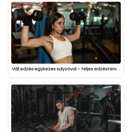
Váll edzés egykezes súlyzóval – teljes edzésterv…