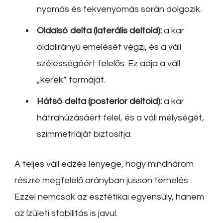
nyomás és fekvenyomás során dolgozik.
Oldalsó delta (laterális deltoid):
a kar
oldalirányú emelését végzi, és a váll
szélességéért felelős. Ez adja a váll
„kerek” formáját.
Hátsó delta (posterior deltoid):
a kar
hátrahúzásáért felel, és a váll mélységét,
szimmetriáját biztosítja.
A teljes váll edzés lényege, hogy mindhárom
részre megfelelő arányban jusson terhelés.
Ezzel nemcsak az esztétikai egyensúly, hanem
az ízületi stabilitás is javul.