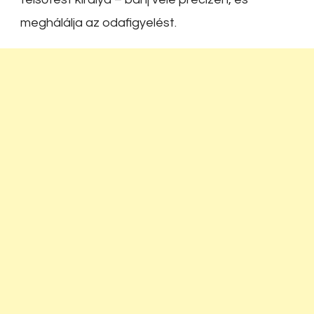
meghálálja az odafigyelést.