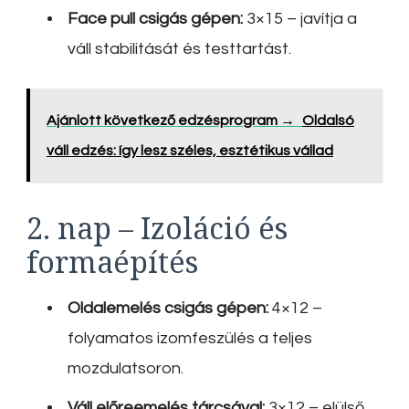
Face pull csigás gépen:
3×15 – javítja a
váll stabilitását és testtartást.
Ajánlott következő edzésprogram →
Oldalsó
váll edzés: így lesz széles, esztétikus vállad
2. nap – Izoláció és
formaépítés
Oldalemelés csigás gépen:
4×12 –
folyamatos izomfeszülés a teljes
mozdulatsoron.
Váll előreemelés tárcsával:
3×12 – elülső