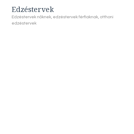
Edzéstervek
Edzéstervek nőknek, edzéstervek férfiaknak, otthoni
edzéstervek