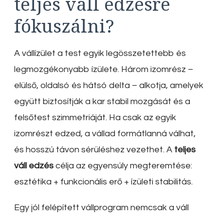
teljes váll edzésre
fókuszálni?
A vállízület a test egyik legösszetettebb és
legmozgékonyabb ízülete. Három izomrész –
elülső, oldalsó és hátsó delta – alkotja, amelyek
együtt biztosítják a kar stabil mozgását és a
felsőtest szimmetriáját. Ha csak az egyik
izomrészt edzed, a vállad formátlanná válhat,
és hosszú távon sérüléshez vezethet. A
teljes
váll edzés
célja az egyensúly megteremtése:
esztétika + funkcionális erő + ízületi stabilitás.
Egy jól felépített vállprogram nemcsak a váll