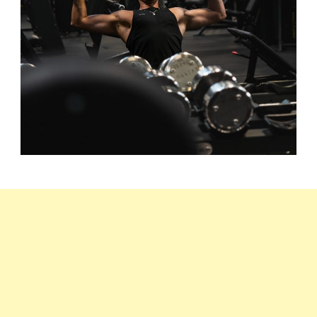
szimmetrikus,
erős
vállat