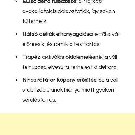
Elülső delta túledzése:
a mellkasi
gyakorlatok is dolgoztatják, így sokan
túlterhelik.
Hátsó delták elhanyagolása:
ettől a váll
előreesik, és romlik a testtartás.
Trapéz-aktiválás oldalemelésnél:
a váll
felhúzása elveszi a terhelést a deltáról.
Nincs rotátor-köpeny erősítés:
ez a váll
stabilizációjának hiánya miatt gyakori
sérülésforrás.