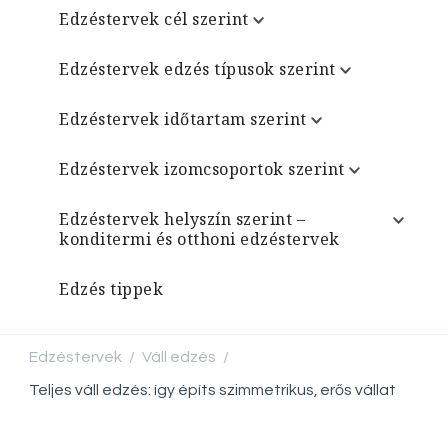
Edzéstervek cél szerint
Edzéstervek edzés típusok szerint
Edzéstervek időtartam szerint
Edzéstervek izomcsoportok szerint
Edzéstervek helyszín szerint –
konditermi és otthoni edzéstervek
Edzés tippek
Edzéstervek
Váll edzés
/
/
Teljes váll edzés: így építs szimmetrikus, erős vállat