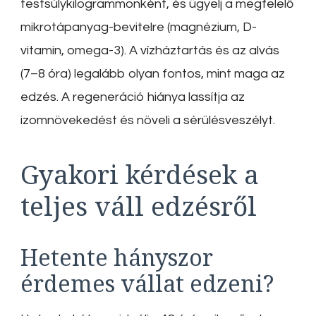
testsúlykilogrammonként, és ügyelj a megfelelő
mikrotápanyag-bevitelre (magnézium, D-
vitamin, omega-3). A vízháztartás és az alvás
(7–8 óra) legalább olyan fontos, mint maga az
edzés. A regeneráció hiánya lassítja az
izomnövekedést és növeli a sérülésveszélyt.
Gyakori kérdések a
teljes váll edzésről
Hetente hányszor
érdemes vállat edzeni?