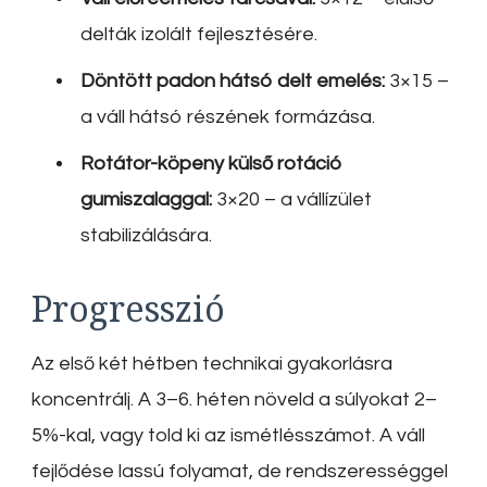
delták izolált fejlesztésére.
Döntött padon hátsó delt emelés:
3×15 –
a váll hátsó részének formázása.
Rotátor-köpeny külső rotáció
gumiszalaggal:
3×20 – a vállízület
stabilizálására.
Progresszió
Az első két hétben technikai gyakorlásra
koncentrálj. A 3–6. héten növeld a súlyokat 2–
5%-kal, vagy told ki az ismétlésszámot. A váll
fejlődése lassú folyamat, de rendszerességgel