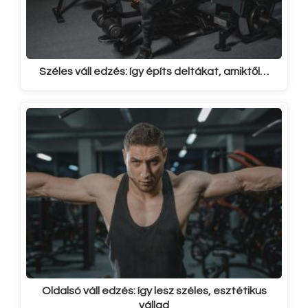
Széles váll edzés: így építs deltákat, amiktől…
Oldalsó váll edzés: így lesz széles, esztétikus
vállad