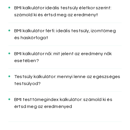
BMI kalkulátor ideális testsúly életkor szerint:
számold ki és értsd meg az eredményt
BMI kalkulátor férfi: ideális testsúly, izomtömeg
és haskörfogat
BMI kalkulátor női: mit jelent az eredmény nők
esetében?
Testsúly kalkulátor: mennyi lenne az egészséges
testsúlyod?
BMI testtömegindex kalkulátor: számold ki és
értsd meg az eredményed