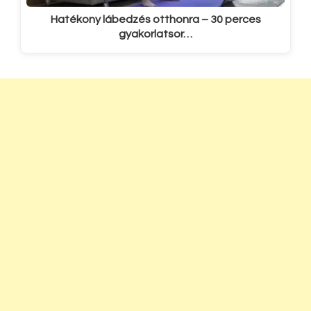
Hatékony lábedzés otthonra – 30 perces
gyakorlatsor…