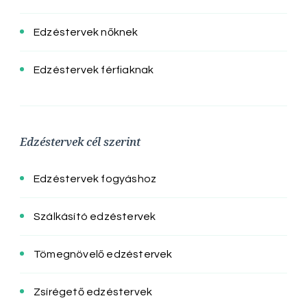
Edzéstervek nőknek
Edzéstervek férfiaknak
Edzéstervek cél szerint
Edzéstervek fogyáshoz
Szálkásító edzéstervek
Tömegnövelő edzéstervek
Zsírégető edzéstervek