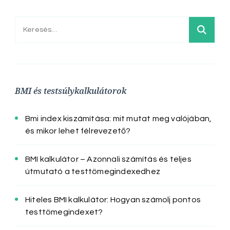
Keresés:
BMI és testsúlykalkulátorok
Bmi index kiszámítása: mit mutat meg valójában,
és mikor lehet félrevezető?
BMI kalkulátor – Azonnali számítás és teljes
útmutató a testtömegindexedhez
Hiteles BMI kalkulátor: Hogyan számolj pontos
testtömegindexet?