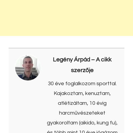
Legény Árpád
– A cikk
szerzője
30 éve foglalkozom sporttal.
Kajakoztam, kenuztam,
atlétizáltam, 10 évig
harcművészeteket
gyakoroltam (aikido, kung fu),
és több mint 10 éve jógázom