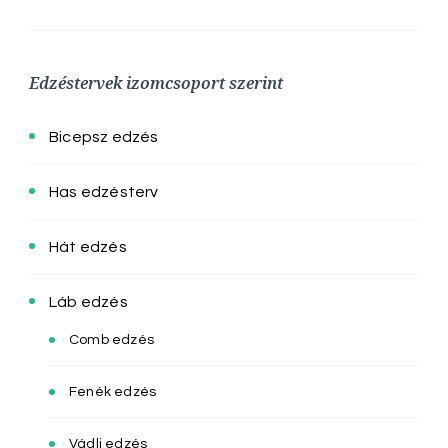
Edzéstervek izomcsoport szerint
Bicepsz edzés
Has edzésterv
Hát edzés
Láb edzés
Comb edzés
Fenék edzés
Vádli edzés