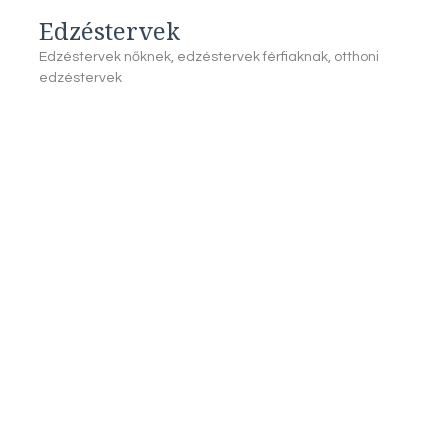
Edzéstervek
Edzéstervek nőknek, edzéstervek férfiaknak, otthoni
edzéstervek