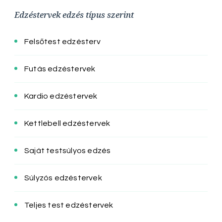
Edzéstervek edzés típus szerint
Felsőtest edzésterv
Futás edzéstervek
Kardio edzéstervek
Kettlebell edzéstervek
Saját testsúlyos edzés
Súlyzós edzéstervek
Teljes test edzéstervek