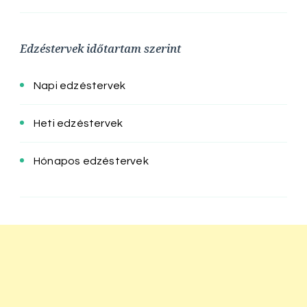
Edzéstervek időtartam szerint
Napi edzéstervek
Heti edzéstervek
Hónapos edzéstervek