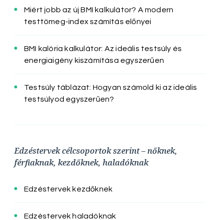
Miért jobb az új BMI kalkulátor? A modern
testtömeg-index számítás előnyei
BMI kalória kalkulátor: Az ideális testsúly és
energiaigény kiszámítása egyszerűen
Testsúly táblázat: Hogyan számold ki az ideális
testsúlyod egyszerűen?
Edzéstervek célcsoportok szerint – nőknek,
férfiaknak, kezdőknek, haladóknak
Edzéstervek kezdőknek
Edzéstervek haladóknak