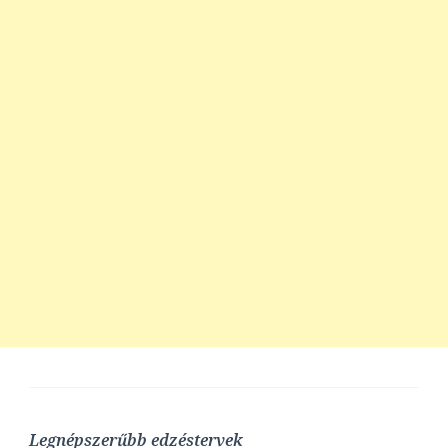
Legnépszerűbb edzéstervek