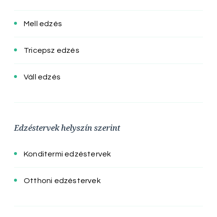
Mell edzés
Tricepsz edzés
Váll edzés
Edzéstervek helyszín szerint
Konditermi edzéstervek
Otthoni edzéstervek