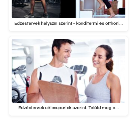
Edzéstervek helyszín szerint - konditermi és otthoni…
Edzéstervek célcsoportok szerint: Találd meg a…